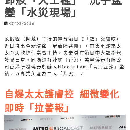
卸妝「大工程」 洗手盆
變「水災現場」
03/03/2026
范振鋒
（阿范）
主持的電台節目《「鋒」繼續吹》
近日推出全新環節「靚靚陪審團」，首集更邀來太
太李思欣擔任嘉賓主持，夫妻檔在節目中大談扮靚
護膚日常。同場還有婥絲（香港）美容儀器有限公
司香港研發儀器創辦人Nicole Lam「高力豆沙」坐
鎮，以專業角度為二人「判案」。
自爆太太護膚控 細微變化
即時「拉警報」