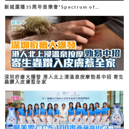
新城廣播35周年音樂會“Spectrum of…
深圳疥瘡大爆發 港人北上浸溫泉按摩勁易中招 寄生
蟲鑽入皮膚惹全家