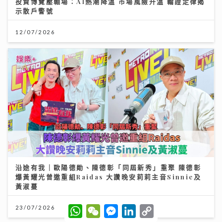
投資博覽壓軸場：AI熱潮降溫 市場風險升溫 輪證定律揭
示散戶警號
12/07/2026
沿途有我｜歐陽德勛、陳德彰「同屆新秀」重聚 陳德彰
爆黃耀光曾邀重組Raidas 大讚晚安莉莉主音Sinnie及
黃淑蔓
W
W
M
L
C
23/07/2026
h
e
e
i
o