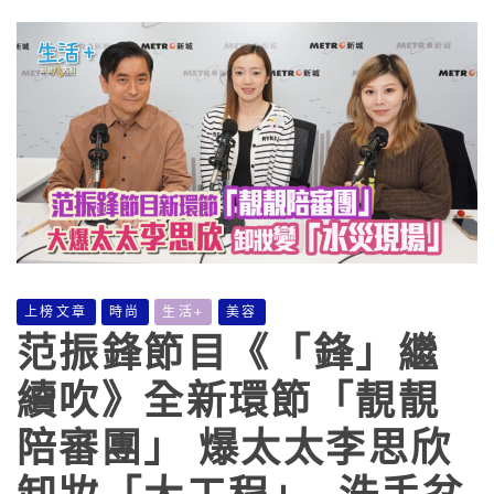
上榜文章
時尚
生活+
美容
范振鋒節目《「鋒」繼
續吹》全新環節「靚靚
陪審團」 爆太太李思欣