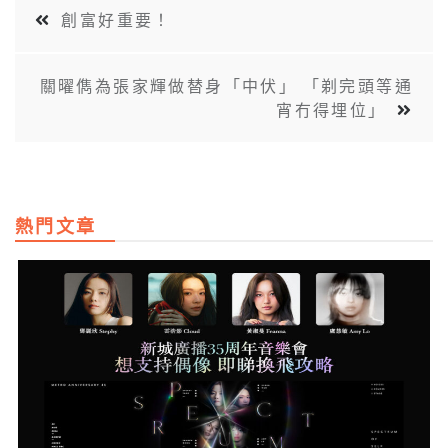
創富好重要！
關曜儁為張家輝做替身「中伏」 「剃完頭等通
宵冇得埋位」
熱門文章