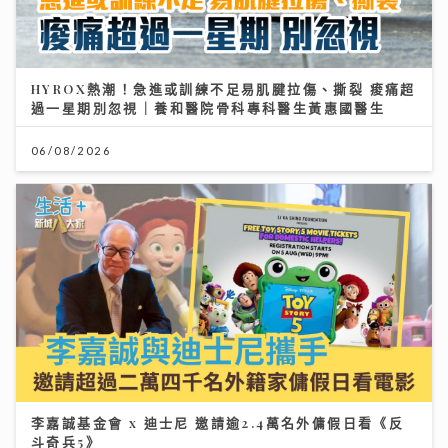
HYROX熱潮！急進或訓練不足易肌腱拉傷、撕裂 痠痛超
過一星期別忽視｜養和醫院骨科專科醫生黃惠國醫生
06/08/2026
李嘉誠基金會 x 迪士尼 邀請逾2.4萬名外傭假日看《反
斗奇兵5》