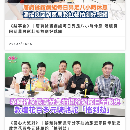
《梨事會》｜唐詩詠讚劇組每日畀足八小時休息 潘燦良
回到舊居彩虹邨拍劇好感觸
29/07/2026
《開心大派對》｜黎耀祥麥長青分享拍攝旅遊節目辛酸史
敦煌花百多元騎駱駝「搖到攰」