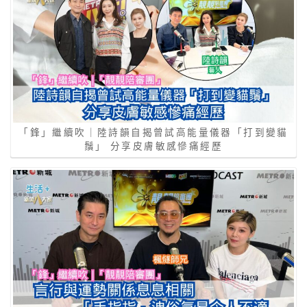
「鋒」繼續吹｜陸詩韻自揭曾試高能量儀器「打到變貓
鬚」 分享皮膚敏感慘痛經歷