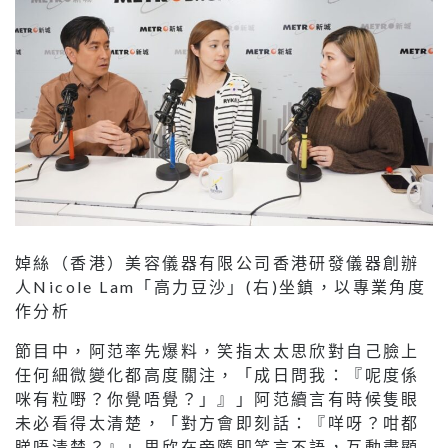
婥絲（香港）美容儀器有限公司香港研發儀器創辦
人Nicole Lam「高力豆沙」(右)坐鎮，以專業角度
作分析
節目中，阿范率先爆料，笑指太太思欣對自己臉上
任何細微變化都高度關注，「成日問我：『呢度係
咪有粒嘢？你覺唔覺？」』」阿范續言有時候隻眼
未必看得太清楚，「對方會即刻話：『咩呀？咁都
睇唔清楚？』」思欣在旁隨即笑言不語，互動盡顯