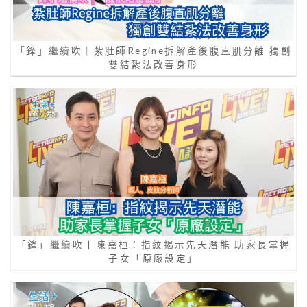
「鋒」繼續吹｜紮肚師Regine拆解產後腹直肌分離 獨創
雙結紮法改善身形
「鋒」繼續吹 | 陳嘉桓：指紋揭示先天潛能 助家長掌握
子女「原廠設定」