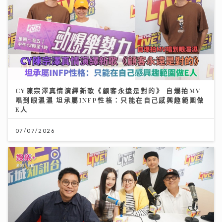
CY陳宗澤真情演繹新歌《顧客永遠是對的》 自爆拍MV
唱到眼濕濕 坦承屬INFP性格：只能在自己感興趣範圍做
E人
07/07/2026