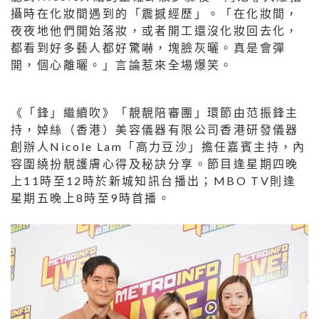
攝時在化妝間遇到的「震撼經歷」。「在化妝間，
夜夜地他們開始落妝，或者開工還沒化妝回去化，
都看到好多藝人都好驚嚇，塊臉灰曬。真是會彈
開，個心離曬。」言論惹來全場爆笑。
《「鋒」繼續吹》「靚靚陪審團」環節由范振鋒主
持，婥絲（香港）美容儀器有限公司香港研發儀器
創辦人Nicole Lam「高力豆沙」擔任嘉賓主持，內
容圍繞扮靚護膚心得及秘訣分享。節目逢星期四晚
上11時至12時於新城知訊台播出；MBO TV則逢
星期五晚上8時至9時首播。