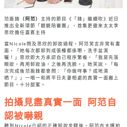
范振鋒
（阿范）
主持的節目《「鋒」繼續吹》近日
推出全新環節「靚靚陪審團」，首集更邀來太太李
思欣擔任嘉賓主持
當Nicole問及思欣的卸妝過程，阿范笑言非常有畫
面，「她每次都卸到成張檯都係嘢，洗手盆濕
曬！」思欣即大方承認自己程序繁複，「我是先落
眼妝，再用卸妝油，之後再洗臉。」她笑說，「每
次完成後范振鋒都會問：『你做咩事？成地濕
晒？』」一唱一和將平日夫妻相處的真實一面搬上
節目，十分甜蜜。
拍攝見盡真實一面 阿范自
認被嚇親
聽到Nicole介紹的正確卸妝步驟後，阿范亦大爆拍