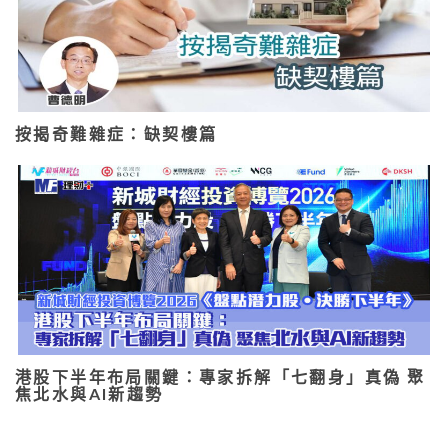
按揭奇難雜症：缺契樓篇
港股下半年布局關鍵：專家拆解「七翻身」真偽 聚
焦北水與AI新趨勢