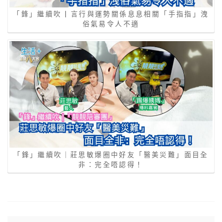
「鋒」繼續吹 | 言行與運勢關係息息相關「手指指」洩
俗氣易令人不適
「鋒」繼續吹｜莊思敏爆圈中好友「醫美災難」面目全
非：完全唔認得！