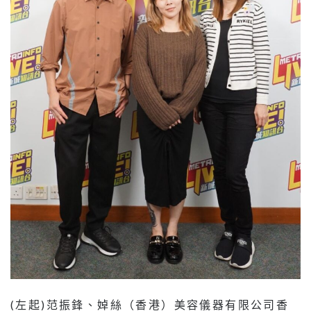
(左起)范振鋒、婥絲（香港）美容儀器有限公司香