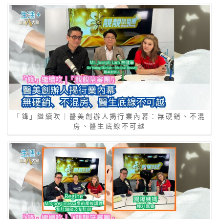
「鋒」繼續吹｜醫美創辦人揭行業內幕：無硬銷、不混
房、醫生底線不可越