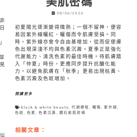
美肌密碼
08/06/2026
非
初夏陽光逐漸變得熾熱；一個不留神，便容
日
易因紫外線曬紅、曬傷而令肌膚受損。同
時，紫外線亦會令自由基增加，從而促使膚
」
色出現深淺不均與色素沉澱。夏季正是強化
代謝能力、清洗色素的最佳時機。待肌膚踏
並
入「仲夏」時份，更應同步提升抗醣化能
見
力，以避免肌膚在「秋季」更易出現枯黃、
色素沉澱及色斑增加。
閱讀更多
black & white beauty
,
代謝療程
,
曬傷
,
紫外線
,
色斑
,
色素
,
色素沉澱
,
鑽石美肌密碼
相關文章：