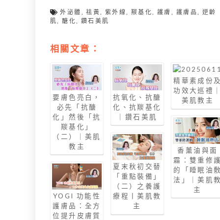
外泌體
,
祛黃
,
紫外線
,
羰基化
,
護膚
,
護膚品
,
逆齡
肌
,
醣化
,
鑽石美肌
相關文章：
精華素成份
功效大巡禮
要膚色亮白，
抗氧化、抗醣
美肌教主
必先「抗醣
化、抗羰基化
化」然後「抗
｜鑽石美肌
羰基化」
（二）｜美肌
教主
香薰油與面
霜：雙重修
夏末秋初交替
的「睡眠油
「重點裝備」
法」｜美肌
（二）之養護
主
YOGI 功能性
療程丨美肌教
護膚品：全方
主
位提升皮膚質