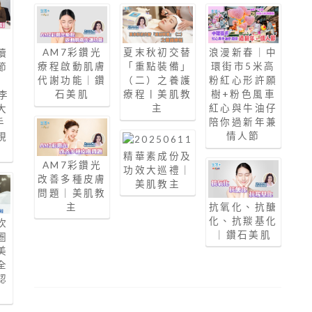
目
AM7彩鑽光
夏末秋初交替
浪漫新春｜中
續
療程啟動肌膚
「重點裝備」
環街市5米高
節
代謝功能｜鑽
（二）之養護
粉紅心形許願
審
石美肌
療程丨美肌教
樹+粉色風車
李
主
紅心與牛油仔
大
陪你過新年兼
手
情人節
現
精華素成份及
AM7彩鑽光
功效大巡禮｜
改善多種皮膚
美肌教主
問題｜美肌教
主
抗氧化、抗醣
化、抗羰基化
吹
｜鑽石美肌
圈
美
全
認