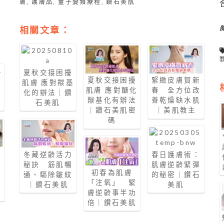
膚
,
護膚品
,
量子變頻療程
,
鑽石美肌
相關文章：
夏秋交接困擾
夏秋交接困擾
緊緻皮膚賀新
及
肌膚 應對羰基
肌膚 應對醣化
春 全方位改
｜
化的辦法｜鑽
羰基化有辦法
善乾燥缺水肌
石美肌
｜鑽石美肌密
｜美肌教主
碼
冬藏逆齡活力
春日護膚術：
護
秘訣 筋肌暢
肌膚逆齡緊彈
初春為肌膚
敷
通、驅除皺紋
的秘密｜鑽石
「注氧」 緊
教
｜鑽石美肌
美肌
膚逆齡事半功
倍｜鑽石美肌