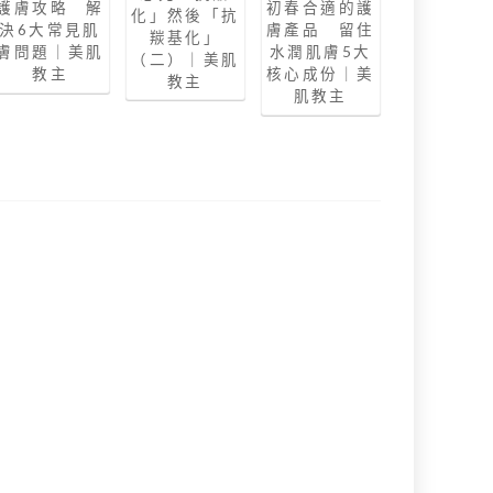
護膚攻略 解
初春合適的護
化」然後「抗
決6大常見肌
膚產品 留住
羰基化」
膚問題｜美肌
水潤肌膚5大
（二）｜美肌
教主
核心成份｜美
教主
肌教主