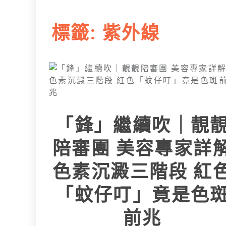
L
e
I
i
r
標籤:
紫外線
n
n
k
「鋒」繼續吹｜靚
陪審團 美容專家詳
色素沉澱三階段 紅
「蚊仔叮」竟是色
前兆