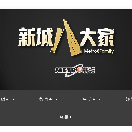
理財+
教育+
生活+
娛
慈善+