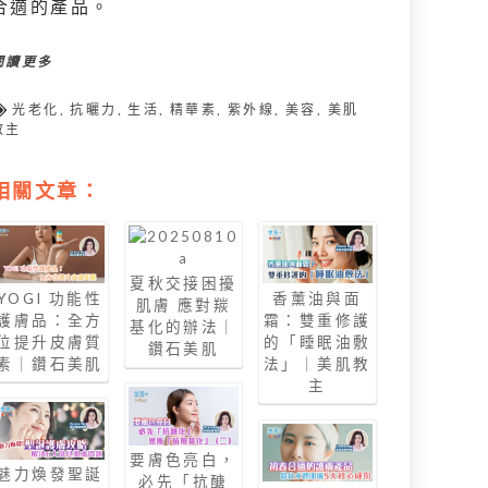
合適的產品。
閱讀更多
光老化
,
抗曬力
,
生活
,
精華素
,
紫外線
,
美容
,
美肌
教主
相關文章：
夏秋交接困擾
YOGI 功能性
香薰油與面
肌膚 應對羰
護膚品：全方
霜：雙重修護
基化的辦法｜
位提升皮膚質
的「睡眠油敷
鑽石美肌
素｜鑽石美肌
法」｜美肌教
主
要膚色亮白，
魅力煥發聖誕
必先「抗醣