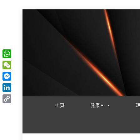
W
一網睇盡 八家大成
h
W
a
e
M
t
C
e
L
s
h
s
i
主頁
健康+
A
C
a
s
n
p
o
t
e
k
p
p
n
e
y
g
d