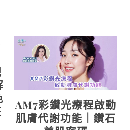
靚
解
色
AM7彩鑽光療程啟動
斑
肌膚代謝功能｜鑽石