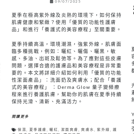
09/07/2025
夏季在極高紫外線及炎熱的環境下，如何保持
｜
肌膚健康和緊緻？使用「優質的功能性護膚
品」和進行「養護式的美容療程」至關重要。
夏季持續高溫，環境潮濕，強紫外線，肌膚面
臨多種挑戰，例如：曬紅、曬傷、曬黑，敏
感、多油、出斑及鬆弛等。為了應對這些皮膚
保
問題，選擇合適的護膚品和美容療程是非常重
護
要的。本文將詳細介紹如何利用「優質的功能
重
性潔面產品」：洗面奶及爽膚水；配合「養護
式的美容療程」 ：Derma Glow 量子變頻療
的
程來進行養護肌膚，幫助你的肌膚在夏季持續
膚
保持光滑、清新、充滿活力。
」
閱讀更多
保濕
,
夏季護膚
,
曬紅
,
潔面爽膚
,
爽膚水
,
紫外線
,
護