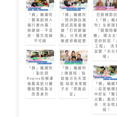
「鋒」繼續吹
「鋒」繼續吹
范振鋒節
｜醫美創辦人
｜陸詩韻自揭
《「鋒」繼
揭行業內幕：
曾試高能量儀
吹》全新環
無硬銷、不混
器「打到變貓
「靚靚陪
房、醫生底線
鬚」 分享皮膚
團」 爆太太
不可越
敏感慘痛經歷
思欣卸妝「
工程」 洗
盆變「水災
場」
「鋒」繼續吹
「鋒」繼續吹
｜紮肚師
| 陳嘉桓：指
Regine拆解產
紋揭示先天潛
後腹直肌分離
能 助家長掌握
「鋒」繼續
獨創雙結紮法
子女「原廠設
｜莊思敏爆
改善身形
定」
中好友「醫
災難」面目
非：完全唔
得！