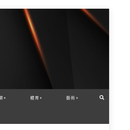
樂+
體育+
藝術+