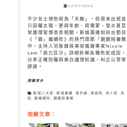
02/07/2026
不少女士視色斑為「天敵」，但原來出斑並
只因曬太陽，更與年齡、荷爾蒙、發炎甚至
常護理習慣息息相關。新城廣播知訊台節目
《「鋒」繼續吹》的熱門環節「靚靚陪審團
中，主持人范振鋒與美容儀器專家Nicole
Lam「高力豆沙」詳細拆解各種色斑成因，
分享正確防曬與美白護理知識，糾正公眾常
謬誤。
閱讀更多
新城八大家
,
新城廣播
,
紫外線
,
美容院
,
老人斑
,
色
斑
,
鋒繼續吹
,
靚靚陪審團
相關文章：