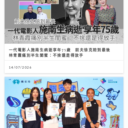
一代電影人施南生病逝享年75歲 前夫徐克陪到最後
林青霞痛別半生閨蜜：不捨還是得放手
14/07/2026