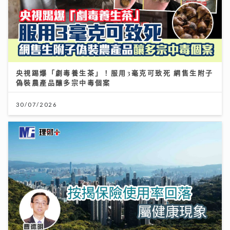
央視踢爆「劇毒養生茶」！服用3毫克可致死 網售生附子
偽裝農產品釀多宗中毒個案
30/07/2026