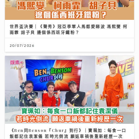
世界盃決賽｜《聲秀》冠亞季軍人馬都愛睇波 馮熙燮 柯
雨霏 胡子貝 邊個係西班牙鐵粉？
20/07/2026
《Ben同Benson『Chur』到行》｜寶珮如：每食一口
飯都記住袁潔儀 若時光倒流 願返車禍後重新經歷一次