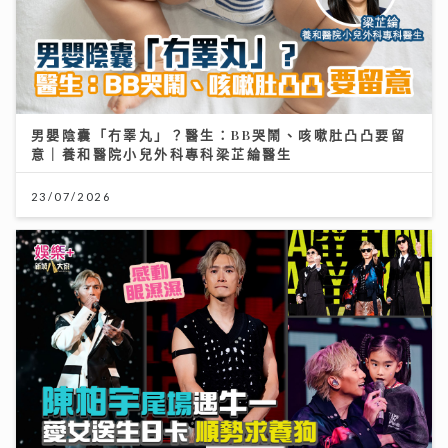
男嬰陰囊「冇睪丸」？醫生：BB哭鬧、咳嗽肚凸凸要留
意｜養和醫院小兒外科專科梁芷綸醫生
23/07/2026