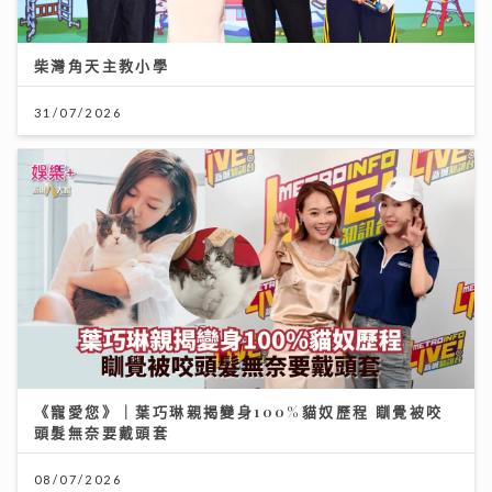
柴灣角天主教小學
31/07/2026
《寵愛您》｜葉巧琳親揭變身100%貓奴歷程 瞓覺被咬
頭髮無奈要戴頭套
08/07/2026