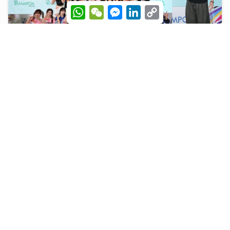
W
W
M
L
C
h
e
e
i
o
a
C
s
n
p
t
h
s
k
y
s
a
e
e
L
A
t
n
d
i
p
g
I
n
古淖文率多位歌手黃埔天地美食坊演出 女團成員分享睇
p
e
n
k
r
波心得同場展現球技
19/07/2026