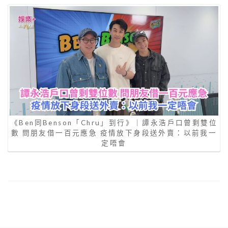
《Ben同Benson「Chru」到行》｜譚永浩戶口曾剩雙位
數 問朋友借一百元應急 疫情放下身段送外賣：以前我一
定唔會