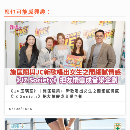
您也可能感興趣：
《QK玉瑛室》｜施匡翹與JC新歌唱出女生之間細膩情感
《JZ Society》把友情變成音樂企劃
07/08/2026