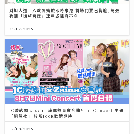
財知大道｜六歐洲勁旅即將來港 首場門票已售逾3萬張
強調「期望管理」球星或陣容不全
28/07/2026
JC陳詠桐 x Zaina施匡翹首度合體Mini Concert 主題
「桐翹社」 校服look敬請期待
02/08/2026