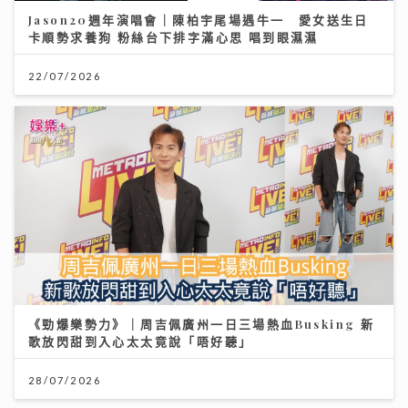
Jason20週年演唱會｜陳柏宇尾場遇牛一 愛女送生日
卡順勢求養狗 粉絲台下排字滿心思 唱到眼濕濕
22/07/2026
《勁爆樂勢力》｜周吉佩廣州一日三場熱血Busking 新
歌放閃甜到入心太太竟說「唔好聽」
28/07/2026