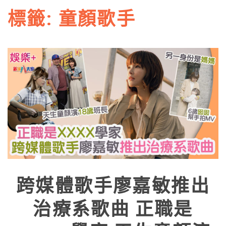
標籤:
童顏歌手
跨媒體歌手廖嘉敏推出
治療系歌曲 正職是