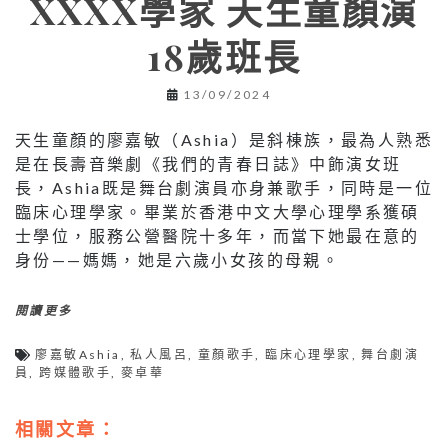
XXXX學家 天生童顏演
18歲班長
13/09/2024
天生童顏的廖嘉敏（Ashia）是斜棟族，最為人熟悉
是在長壽音樂劇《我們的青春日誌》中飾演女班
長，Ashia既是舞台劇演員亦身兼歌手，同時是一位
臨床心理學家。畢業於香港中文大學心理學系獲碩
士學位，服務公營醫院十多年，而當下她最在意的
身份——媽媽，她是六歲小女孩的母親。
閱讀更多
廖嘉敏Ashia
,
私人風呂
,
童顏歌手
,
臨床心理學家
,
舞台劇演
員
,
跨媒體歌手
,
麥卓華
相關文章：