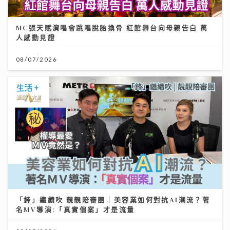
MC張天賦演唱會跳唱脫胎換骨 紅館舞台向母親告白 萬
人感動見證
08/07/2026
「鋒」繼續吹 靚靚陪審團 | 美容業如何對抗AI潮流？著
名MV導演:「真實個案」才是流量