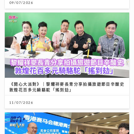
09/07/2026
《開心大派對》｜黎耀祥麥長青分享拍攝旅遊節目辛酸史
敦煌花百多元騎駱駝「搖到攰」
11/07/2026