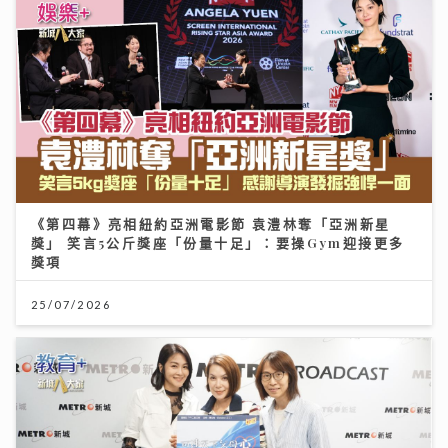
《第四幕》亮相紐約亞洲電影節 袁澧林奪「亞洲新星
獎」 笑言5公斤獎座「份量十足」：要操Gym迎接更多
獎項
25/07/2026