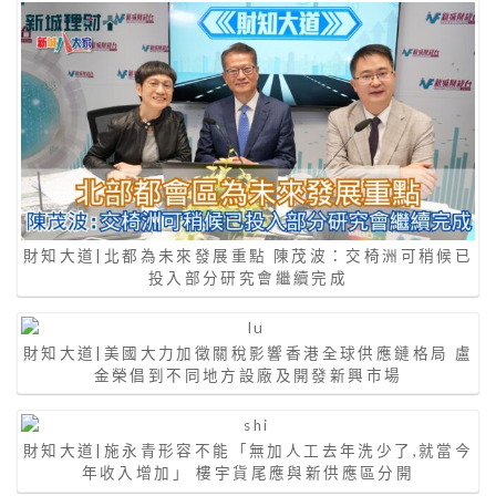
財知大道|北都為未來發展重點 陳茂波：交椅洲可稍候已
投入部分研究會繼續完成
財知大道|美國大力加徵關稅影響香港全球供應鏈格局 盧
金榮倡到不同地方設廠及開發新興市場
財知大道|施永青形容不能「無加人工去年洗少了,就當今
年收入增加」 樓宇貨尾應與新供應區分開