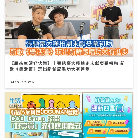
《原來生活好快樂》｜張馳豪大嘆拍劇未獻熒幕初吻 新
歌《樂活道》玩出新鮮感唱功大有進步
04/08/2026