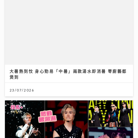
大暑熱到忟 身心勁易「中暑」兩款湯水即消暑 零廚藝都
煲到
23/07/2026