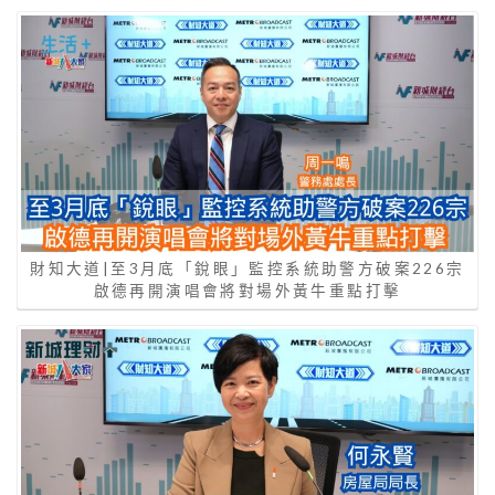
財知大道|至3月底「銳眼」監控系統助警方破案226宗
啟德再開演唱會將對場外黃牛重點打擊