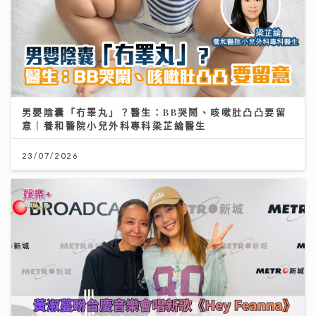
男嬰陰囊「冇睪丸」？醫生：BB哭鬧、咳嗽肚凸凸要留
意｜養和醫院小兒外科專科梁芷綸醫生
23/07/2026