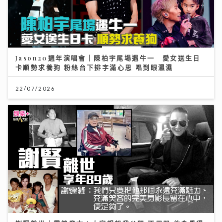
Jason20週年演唱會｜陳柏宇尾場遇牛一 愛女送生日
卡順勢求養狗 粉絲台下排字滿心思 唱到眼濕濕
22/07/2026