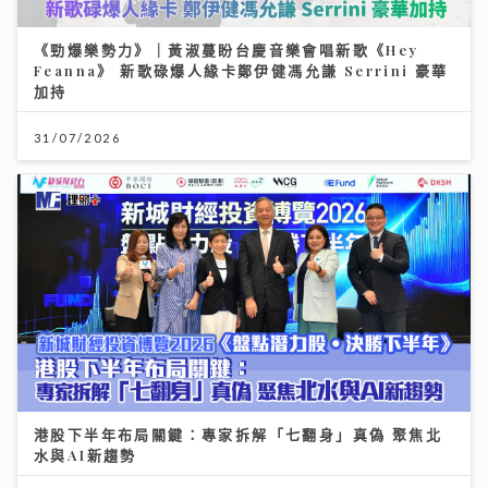
《勁爆樂勢力》｜黃淑蔓盼台慶音樂會唱新歌《Hey
Feanna》 新歌碌爆人緣卡鄭伊健馮允謙 Serrini 豪華
加持
31/07/2026
港股下半年布局關鍵：專家拆解「七翻身」真偽 聚焦北
水與AI新趨勢