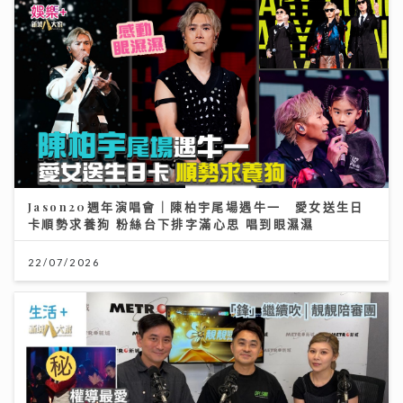
Jason20週年演唱會｜陳柏宇尾場遇牛一 愛女送生日
卡順勢求養狗 粉絲台下排字滿心思 唱到眼濕濕
22/07/2026