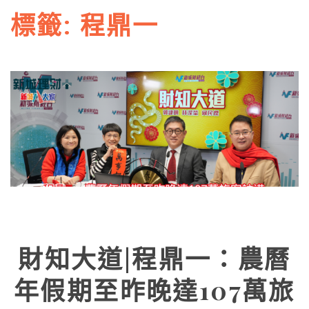
標籤:
程鼎一
財知大道|程鼎一：農曆
年假期至昨晚達107萬旅