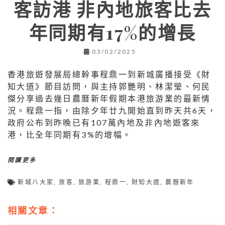
客訪港 非內地旅客比去
年同期有17%的增長
03/02/2025
香港旅遊發展局總幹事程鼎一到新城廣播接受《財
知大道》節目訪問，與主持郭艷明、林潔瑩、何民
傑分享過去幾日農曆新年假期本港旅游業的最新情
況。程鼎一指，由除夕年廿九開始直到昨天共6天，
政府公布到昨晚已有107萬內地及非內地遊客來
港，比全年同期有3%的增幅。
閱讀更多
新城八大家
,
旅客
,
旅游業
,
程鼎一
,
財知大道
,
農曆新年
相關文章：