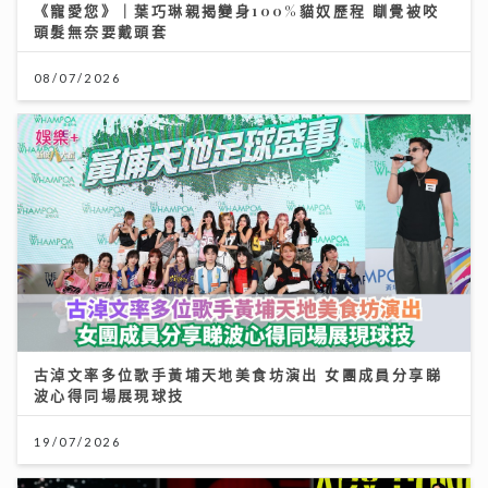
《寵愛您》｜葉巧琳親揭變身100%貓奴歷程 瞓覺被咬
頭髮無奈要戴頭套
08/07/2026
古淖文率多位歌手黃埔天地美食坊演出 女團成員分享睇
波心得同場展現球技
19/07/2026