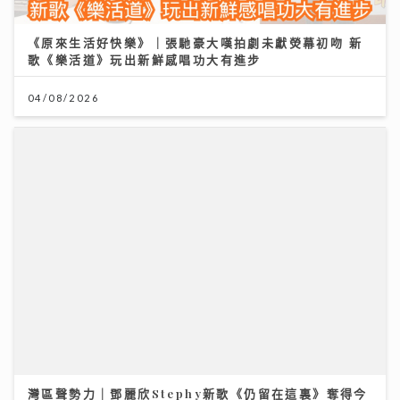
《原來生活好快樂》｜張馳豪大嘆拍劇未獻熒幕初吻 新
歌《樂活道》玩出新鮮感唱功大有進步
04/08/2026
灣區聲勢力｜鄧麗欣Stephy新歌《仍留在這裏》奪得今