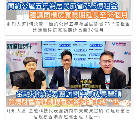
財知大道|何永賢：簡約公屋五年為居民節省75.5億租金
建議簡樸房寬限期延長至36個月
財知大道|金融科技代表團訪問中東成果豐碩 跨境財富管
理規模香港將超瑞士成「世一」