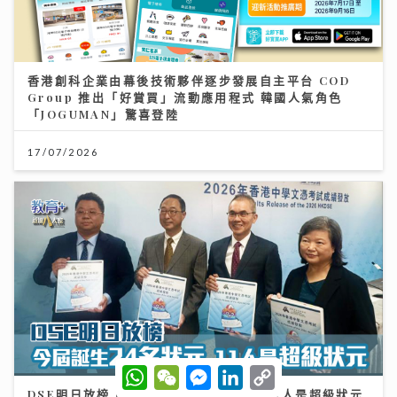
香港創科企業由幕後技術夥伴逐步發展自主平台 COD
Group 推出「好賞買」流動應用程式 韓國人氣角色
「JOGUMAN」驚喜登陸
17/07/2026
W
W
M
L
C
h
e
e
i
o
DSE明日放榜｜今屆誕生24名狀元 當中11人是超級狀元