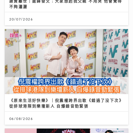
謝賢離世｜霆鋒發文：大家想起我父親 不用哭 他會覺得
不夠瀟灑
20/07/2026
《原來生活好快樂》｜倪震權跨界出歌《錯過了沒下次》
從排球港隊到樂壇新人 自爆錄音勁緊張
06/08/2026