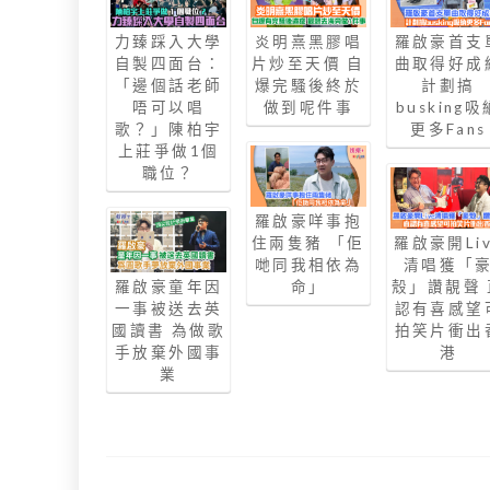
力臻踩入大學
炎明熹黑膠唱
羅啟豪首支
自製四面台：
片炒至天價 自
曲取得好成
「邊個話老師
爆完騷後終於
計劃搞
唔可以唱
做到呢件事
busking吸
歌？」陳柏宇
更多Fans
上莊爭做1個
職位？
羅啟豪咩事抱
羅啟豪開Liv
住兩隻豬 「佢
清唱獲「
哋同我相依為
殼」讚靚聲 
羅啟豪童年因
命」
認有喜感望
一事被送去英
拍笑片衝出
國讀書 為做歌
港
手放棄外國事
業