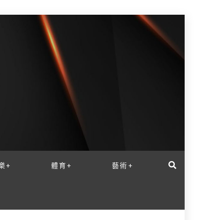
樂+
體育+
藝術+