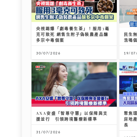
央視踢爆「劇毒養生茶」！服用3毫
克可致死 網售生附子偽裝農產品釀
民生
多宗中毒個案
浩鳴
30/07/2026
19/07
AXA安盛「智尊守慧」以保障與支
聚焦
援並行 引領跨境醫療新標準
房地產
長
31/07/2026