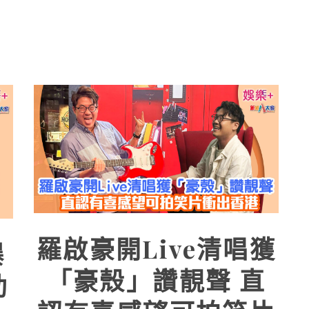
羅啟豪開Live清唱獲
爆
「豪殼」讚靚聲 直
助