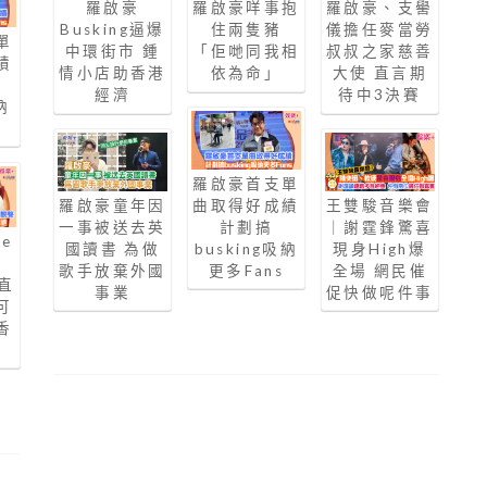
羅啟豪
羅啟豪咩事抱
羅啟豪、支嚳
Busking逼爆
住兩隻豬
儀擔任麥當勞
單
中環街市 鍾
「佢哋同我相
叔叔之家慈善
績
情小店助香港
依為命」
大使 直言期
經濟
待中3決賽
納
羅啟豪首支單
羅啟豪童年因
曲取得好成績
王雙駿音樂會
一事被送去英
計劃搞
｜謝霆鋒驚喜
e
國讀書 為做
busking吸納
現身High爆
豪
歌手放棄外國
更多Fans
全場 網民催
直
事業
促快做呢件事
可
香