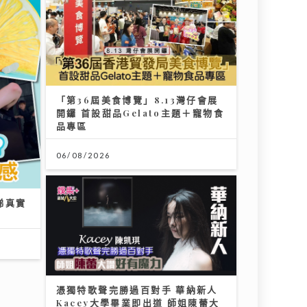
跨界出
「第36屆美食博覽」8.13灣仔會展
港隊到
開鑼 首設甜品Gelato主題＋寵物食
品專區
06/08/2026
GIF
憑獨特歌聲完勝過百對手 華納新人
界第一
Kacey大學畢業即出道 師姐陳蕾大
讚好有魔力
21/07/2026