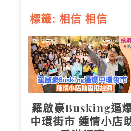
L
e
I
i
r
標籤:
相信 相信
n
n
k
羅啟豪Busking逼
中環街市 鍾情小店