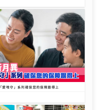
文歌音
《QK玉瑛室》｜施匡翹與JC新歌唱
場 宣
出女生之間細膩情感 《JZ
Society》把友情變成音樂企劃
07/08/2026