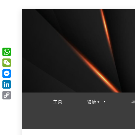
W
一網睇盡 八家大成
h
W
a
e
M
t
C
e
L
s
h
s
i
主頁
健康+
A
C
a
s
n
p
o
t
e
k
p
p
n
e
y
g
d