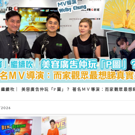
《原來生活好快樂》｜倪震權
歌《錯過了沒下次》 從排球
樂壇新人 自爆錄音勁緊張
06/08/2026
ＭＶ導演：而家觀眾最想睇真實
獲封「港版夏蘭特」遭網民惡搞
圖 安德尊獨家回應：人哋世
唔敢高攀
09/07/2026