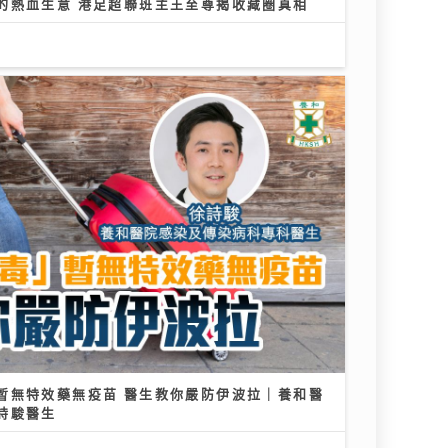
的熱血生意 港足超聯班主王至尊揭收藏圈真相
暫無特效藥無疫苗 醫生教你嚴防伊波拉｜養和醫
詩駿醫生