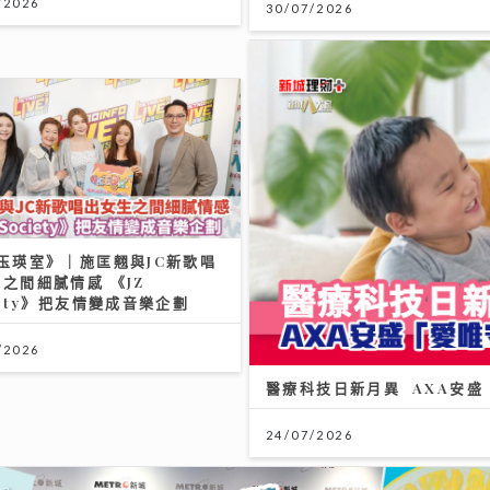
/2026
30/07/2026
Chill圓夢｜馮允謙首個全英
樂會 近千Fans企住撐震撼全
布好消息新碟出「彩膠」
10/07/2026
保您的保障跟得上