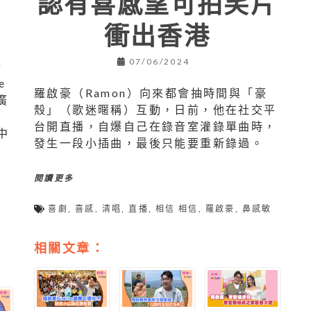
認有喜感望可拍笑片
衝出香港
07/06/2024
行
e
羅啟豪（Ramon）向來都會抽時間與「豪
出廣
殼」（歌迷暱稱）互動，日前，他在社交平
台開直播，自爆自己在錄音室灌錄單曲時，
中
發生一段小插曲，最後只能要重新錄過。
閱讀更多
喜劇
,
喜感
,
清唱
,
直播
,
相信 相信
,
羅啟豪
,
鼻感敏
相關文章：