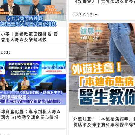
《梨事會》｜世界盃球衣背後
09/07/2026
無小事｜安老政策面臨挑戰 管
倡善用大灣區及樂齡科技
/2026
環球資產配置：專家剖析大灣區
潛力 AI推動全球企業市值增
外遊注意！「本迪布焦病毒」
院感染及傳染病科專科醫生徐