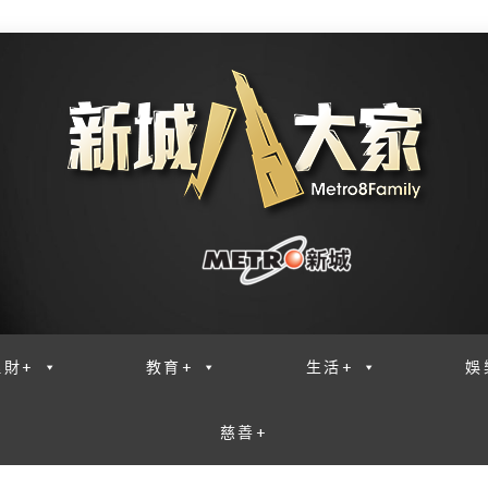
理財+
教育+
生活+
娛
慈善+