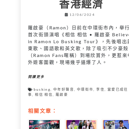
香港經濟
12/06/2024
羅啟豪（Ramon）日前在中環街市內，舉
首次街頭演唱《相信 相信 • 羅啟豪 Believ
in Ramon Lo Busking Tour》，先後唱
東歌、國語歌和英文歌，除了吸引不少豪殼
（Ramon Fans暱稱）到場欣賞外，更惹來
外遊客圍觀，現場幾乎逼爆了人。
閱讀更多
busking
,
中年好聲音
,
中環街市
,
李佳
,
當愛已成往
事
,
相信 相信
,
羅啟豪
相關文章：