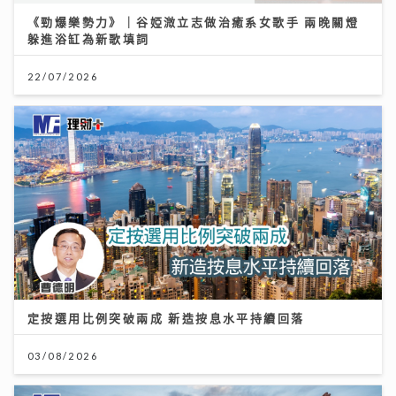
《勁爆樂勢力》｜谷婭溦立志做治癒系女歌手 兩晚關燈
躲進浴缸為新歌填詞
22/07/2026
定按選用比例突破兩成 新造按息水平持續回落
03/08/2026