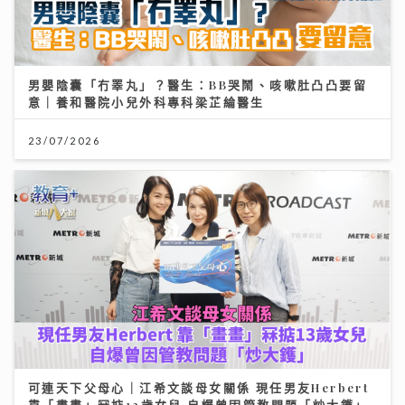
男嬰陰囊「冇睪丸」？醫生：BB哭鬧、咳嗽肚凸凸要留
意｜養和醫院小兒外科專科梁芷綸醫生
23/07/2026
可連天下父母心｜江希文談母女關係 現任男友Herbert
靠「畫畫」冧掂13歲女兒 自爆曾因管教問題「炒大鑊」