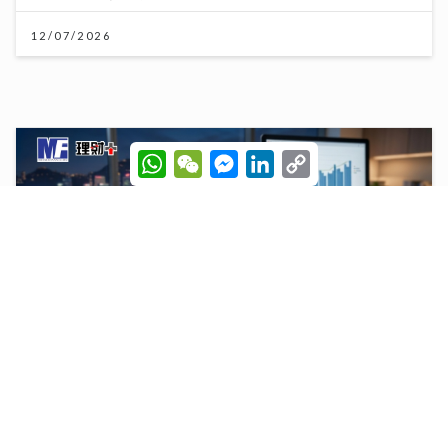
12/07/2026
W
W
M
L
C
h
e
e
i
o
a
C
s
n
p
t
h
s
k
y
s
a
e
e
L
A
t
n
d
i
p
g
I
n
p
e
n
k
r
市銷率，幫你計平貴
21/07/2026