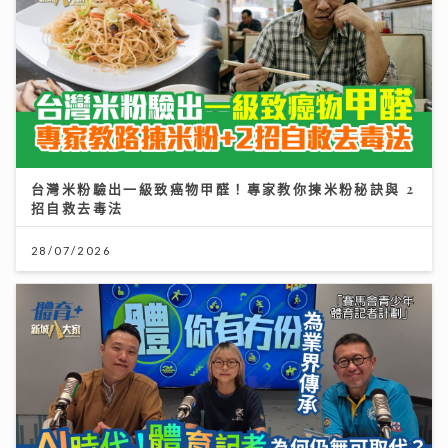
台灣米粉驗出一級致癌物甲醛！專家教你揀米粉秘訣與 2
招自救去毒法
28/07/2026