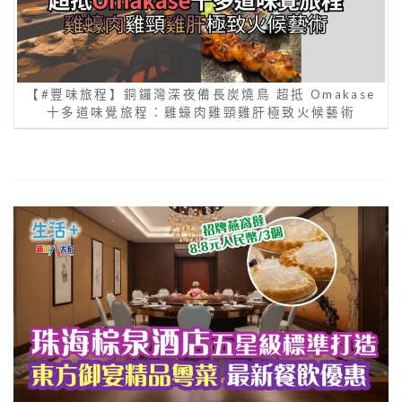
【#豐味旅程】銅鑼灣深夜備長炭燒鳥 超抵 Omakase
十多道味覺旅程：雞蠔肉雞頸雞肝極致火候藝術