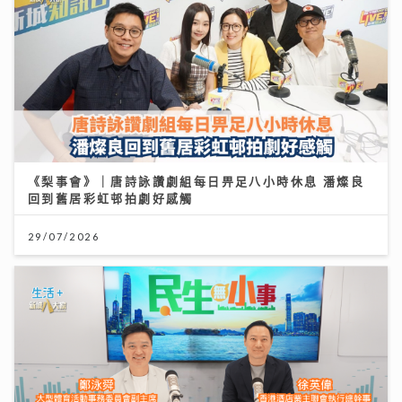
《梨事會》｜唐詩詠讚劇組每日畀足八小時休息 潘燦良
回到舊居彩虹邨拍劇好感觸
29/07/2026