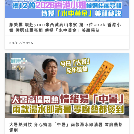
鄺美雲 親赴5100米西藏高山考察 攜12位2026 香港小
姐 候選佳麗亮相 傳授「水中黃金」美顏秘訣
30/07/2026
大暑熱到忟 身心勁易「中暑」兩款湯水即消暑 零廚藝都
煲到