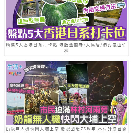
精選5大香港日系打卡點 港版金閣寺/大鳥居/港式嵐山竹
林
奶龍無人機快閃大埔上空 慶祝國慶75周年 林村升旗台開