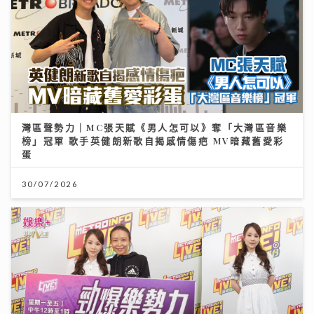
灣區聲勢力｜MC張天賦《男人怎可以》奪「大灣區音樂
榜」冠軍 歌手英健朗新歌自揭感情傷疤 MV暗藏舊愛彩
蛋
30/07/2026