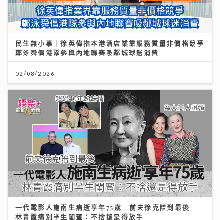
民生無小事｜徐英偉指本港酒店業靠服務質量非價格競爭
鄭泳舜倡港隊參與內地聯賽吸鄰城球迷消費
02/08/2026
一代電影人施南生病逝享年75歲 前夫徐克陪到最後
林青霞痛別半生閨蜜：不捨還是得放手