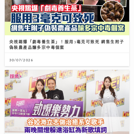
央視踢爆「劇毒養生茶」！服用3毫克可致死 網售生附子
偽裝農產品釀多宗中毒個案
30/07/2026