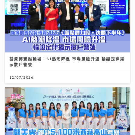
投資博覽壓軸場：AI熱潮降溫 市場風險升溫 輪證定律揭
示散戶警號
12/07/2026