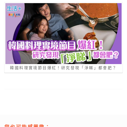
韓國料理實境節目爆紅！研究發現「淨睇」都會肥？