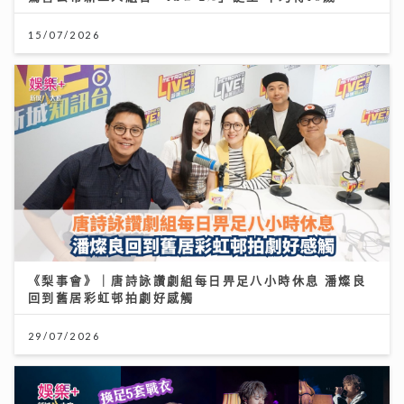
15/07/2026
《梨事會》｜唐詩詠讚劇組每日畀足八小時休息 潘燦良
回到舊居彩虹邨拍劇好感觸
29/07/2026