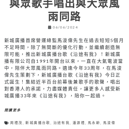
與眾歌手唱出與大眾風
雨同路
06/06/2024
新城廣播首席營運總監馬浚偉先生在過去短短5個月
不足時間，除了無間斷的優化行動，並繼續創造無
限可能，推出新城廣播台歌《沿途有我》！新城廣
播有限公司自1991年開台以來，一直在大氣電波當
中，陪伴大眾風雨同路。適逢今年33周年，在馬浚
偉先生策劃下，新城廣播台歌《沿途有我》今日正
式誕生！集結近半百台前幕後兼歌手的歌聲，唱出
對香港人的承諾，力盡媒體責任，讓更多人感受新
城廣播33年來《沿途有我》，陪你一起過。
閱讀更多
周禮茂
,
新城廣播台歌
,
沿途有我
,
潘源禮
,
馬永齡
,
馬浚偉