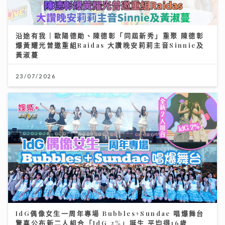
沿途有我｜歐陽德勛、陳德彰「同屆新秀」重聚 陳德彰
爆黃耀光曾邀重組Raidas 大讚晚安莉莉主音Sinnie及
黃淑蔓
23/07/2026
IdG偶像女生一周年專場 Bubbles+Sundae 唱爆舞台
驚喜公布新二人組合「IdG 2%」誕生 平均得16歲