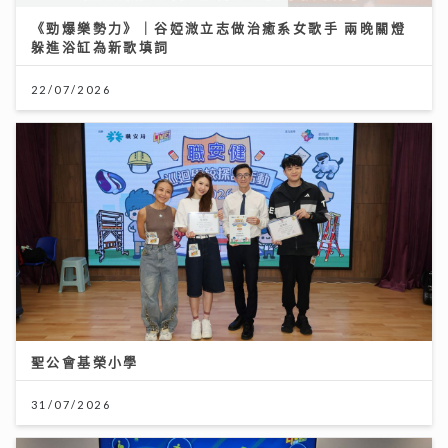
《勁爆樂勢力》｜谷婭溦立志做治癒系女歌手 兩晚關燈
躲進浴缸為新歌填詞
22/07/2026
聖公會基榮小學
31/07/2026