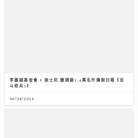
李嘉誠基金會 x 迪士尼 邀請逾2.4萬名外傭假日看《反
斗奇兵5》
04/08/2026
Rover新歌《初級大人》唱盡遺憾 感謝Tiger演出MV
與肥貓鬥搶鏡