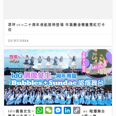
IdG偶像女生一周年專場 Bubbles+Sundae 唱爆舞台
驚喜公布新二人組合「IdG 2%」誕生 平均得16歲
15/07/2026
W
W
M
L
C
h
e
e
i
o