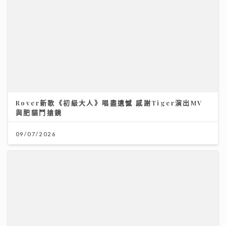
09/07/2026
民生無小事｜急症室加價半年求診人次跌一成 多種傳染
病夾擊 醫院接收大量感染個案
26/07/2026