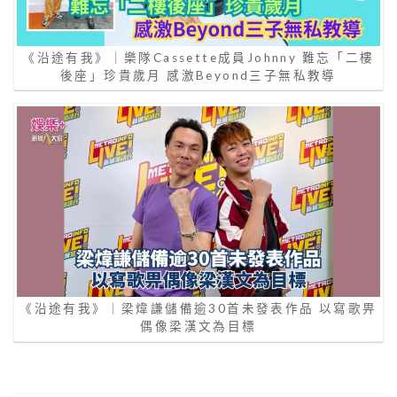
《沿途有我》｜樂隊Cassette成員Johnny 難忘「二樓
後座」珍貴歲月 感激Beyond三子無私教導
《沿途有我》｜梁煒謙儲備逾30首未發表作品 以寫歌畀
偶像梁漢文為目標