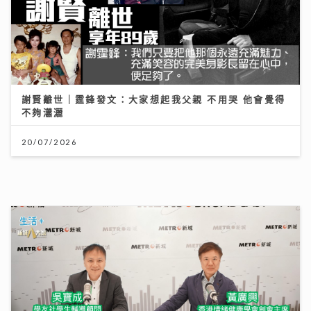
謝賢離世｜霆鋒發文：大家想起我父親 不用哭 他會覺得
不夠瀟灑
20/07/2026
民生無小事｜家長與學生如何在DSE放榜前穩住陣腳 拆
解升學部署與情緒壓力關鍵