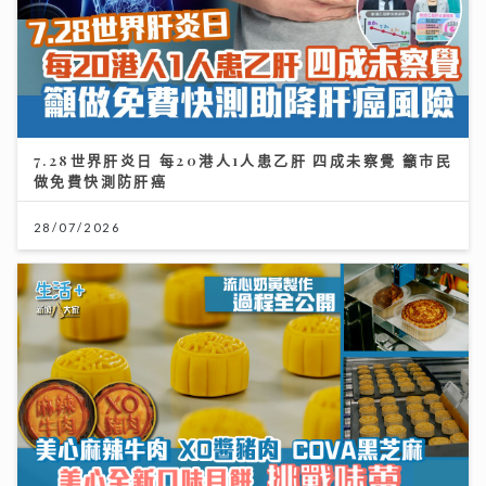
7.28世界肝炎日 每20港人1人患乙肝 四成未察覺 籲市民
做免費快測防肝癌
28/07/2026