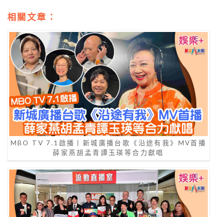
相關文章：
MBO TV 7.1啟播丨新城廣播台歌《沿途有我》MV首播
薛家燕胡孟青譚玉瑛等合力獻唱