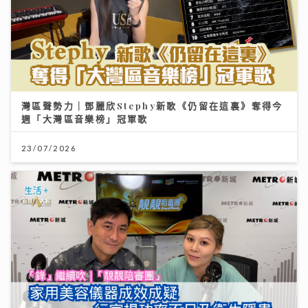
灣區聲勢力｜鄧麗欣Stephy新歌《仍留在這裏》奪得今
週「大灣區音樂榜」冠軍歌
23/07/2026