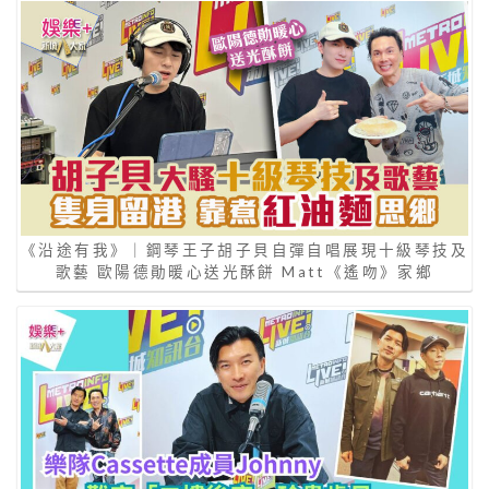
《沿途有我》｜鋼琴王子胡子貝自彈自唱展現十級琴技及
歌藝 歐陽德勛暖心送光酥餅 Matt《遙吻》家鄉