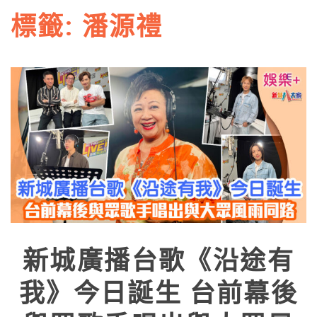
標籤:
潘源禮
新城廣播台歌《沿途有
我》今日誕生 台前幕後