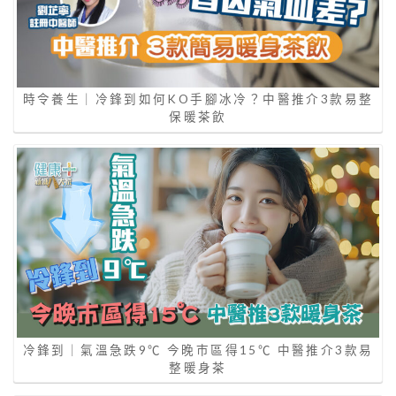
時令養生｜冷鋒到如何KO手腳冰冷？中醫推介3款易整
保暖茶飲
冷鋒到｜氣溫急跌9℃ 今晚巿區得15℃ 中醫推介3款易
整暖身茶