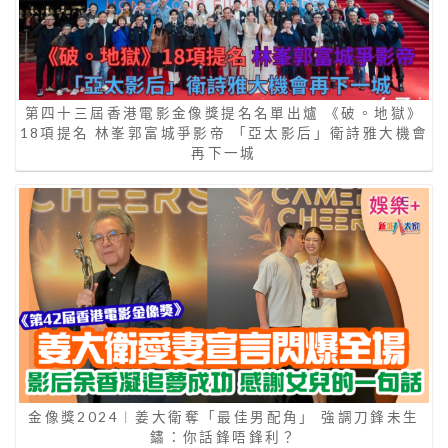
第四十三屆香港電影金像獎提名名單出爐 《破。地獄》
18項提名 林峯郭富城爭影帝 「亞太影后」衛詩雅大機會
再下一城
金像獎2024︱姜大衛奪「最佳男配角」 強調刀鋒未生
鏽：你話鋒唔鋒利？