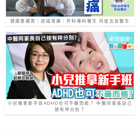
健康靠腸胃｜認識胃痛｜外科專科醫生 司徒志良醫生
小兒推拿新手班ADHD也可不藥而癒？ 中醫同家長自己
按有咩分別？