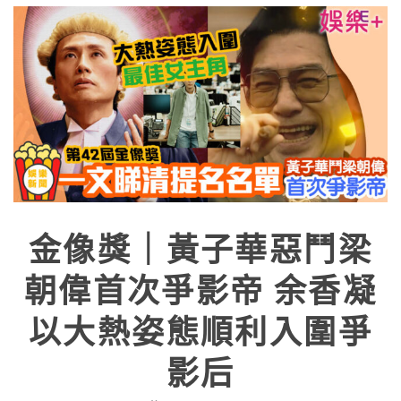
金像獎｜黃子華惡鬥梁
朝偉首次爭影帝 余香凝
以大熱姿態順利入圍爭
影后