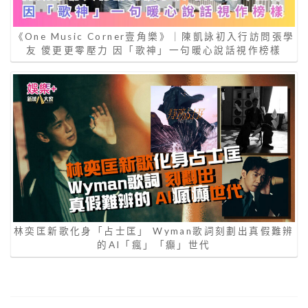
《One Music Corner壹角樂》｜陳凱詠初入行訪問張學
友 儍更更零壓力 因「歌神」一句暖心說話視作榜樣
林奕匡新歌化身「占士匡」 Wyman歌詞刻劃出真假難辨
的AI「瘋」「癲」世代