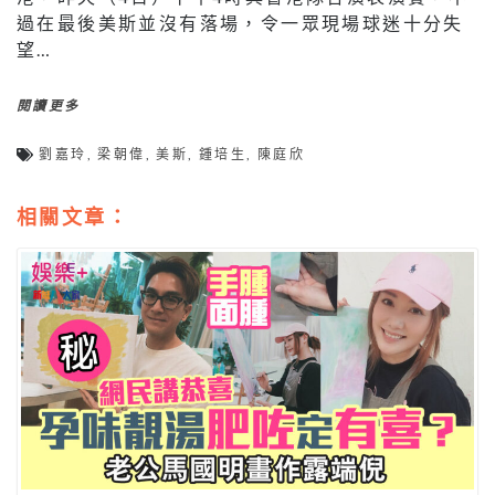
過在最後美斯並沒有落場，令一眾現場球迷十分失
望…
閱讀更多
劉嘉玲
,
梁朝偉
,
美斯
,
鍾培生
,
陳庭欣
相關文章：