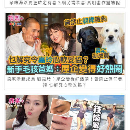
孕味湯洛雯肥咗定有喜？網民講恭喜 馬明畫作露端倪
梁宅添新成員 劉嘉玲：屋企變得好熱鬧！曾禁止偉仔養
狗 乜解究心軟妥協？