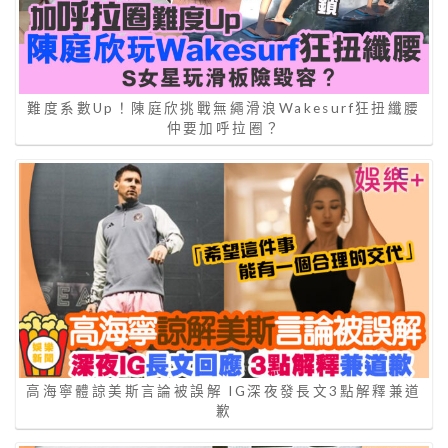
難度系數Up！陳庭欣挑戰無繩滑浪Wakesurf狂扭纖腰
仲要加呼拉圈？
高海寧體諒美斯言論被誤解 IG深夜發長文3點解釋兼道
歉