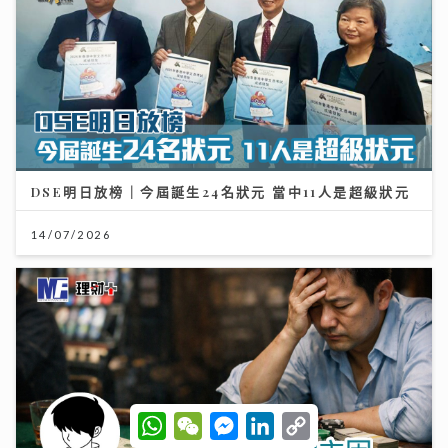
輸多贏少的主因
28/07/2026
W
W
M
L
C
h
e
e
i
o