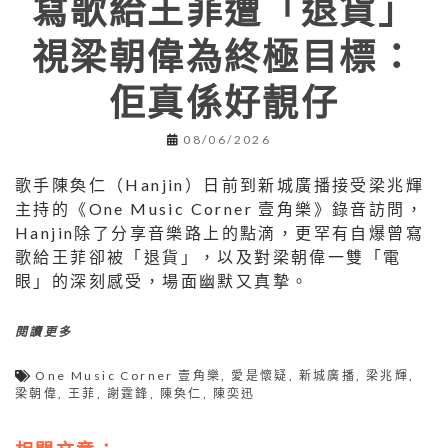
寫歌給王菲遭「退貨」
視梁朝偉為終極目標：
佢真係好靚仔
08/06/2026
歌手陳奐仁（Hanjin）日前到新城廣播接受梁兆輝
主持的《One Music Corner 壹角樂》錄音訪問，
Hanjin除了分享音樂路上的點滴，更罕有自爆曾寫
歌給王菲卻被「退貨」，以及對梁朝偉一雙「電
眼」的深刻感受，場面幽默又真摯。
閱讀更多
One Music Corner 壹角樂
,
愛是懷疑
,
新城廣播
,
梁兆輝
,
梁朝偉
,
王菲
,
謝霆鋒
,
陳奐仁
,
陳奕迅