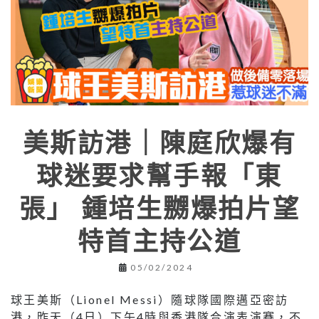
美斯訪港｜陳庭欣爆有
球迷要求幫手報「東
張」 鍾培生嬲爆拍片望
特首主持公道
05/02/2024
球王美斯（Lionel Messi）隨球隊國際邁亞密訪
港，昨天（4日）下午4時與香港隊合演表演賽，不