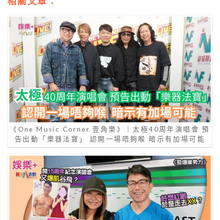
相關文章：
《One Music Corner 壹角樂》｜太極40周年演唱會 預
告出動「樂器法寶」 認開一場唔夠喉 暗示有加場可能