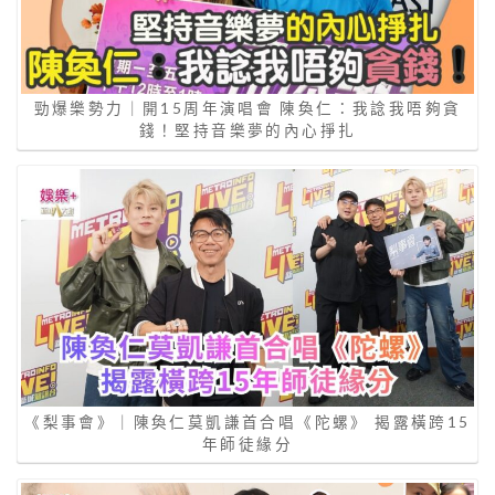
勁爆樂勢力｜開15周年演唱會 陳奐仁：我諗我唔夠貪
錢！堅持音樂夢的內心掙扎
《梨事會》｜陳奐仁莫凱謙首合唱《陀螺》 揭露橫跨15
年師徒緣分