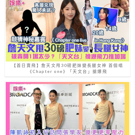
【首日賣飛】詹天文甩30磅肥妹變長腿女神 首個唱
《Chapter one》「天文台」搶爆飛