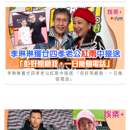
李琳琳獲廿四孝老公紅雨中接送 「佢好照顧我，一日幾
個電話」