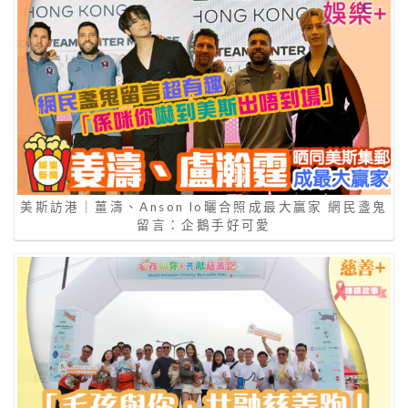
美斯訪港｜薑濤、Anson lo曬合照成最大贏家 網民盞鬼
留言：企鵝手好可愛