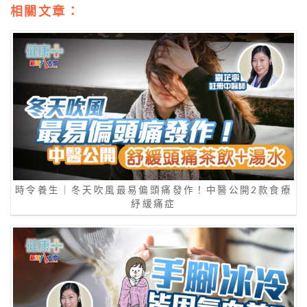
相關文章：
時令養生｜冬天吹風最易偏頭痛發作！中醫公開2款食療
紓緩痛症