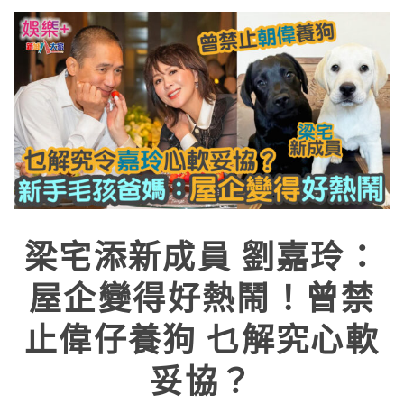
梁宅添新成員 劉嘉玲：
屋企變得好熱鬧！曾禁
止偉仔養狗 乜解究心軟
妥協？