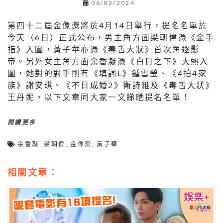
06/02/2024
第四十二屆金像獎將於4月14日舉行，提名名單於
今天（6日）正式公布，男主角方面梁朝偉憑《金手
指》入圍，黃子華亦憑《毒舌大狀》首次角逐影
帝。另外女主角方面余香凝憑《白日之下》大熱入
圍，她對的對手則有《填詞L》鍾雪瑩、《4拍4家
族》謝安琪、《不日成婚2》衛詩雅及《毒舌大狀》
王丹妮。以下文章同大家一文睇晒提名名單！
閱讀更多
余香凝
,
梁朝偉
,
金像獎
,
黃子華
相關文章：