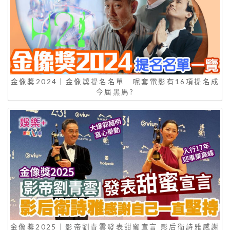
金像獎2024｜金像獎提名名單 呢套電影有16項提名成
今屆黑馬?
金像獎2025｜影帝劉青雲發表甜蜜宣言 影后衛詩雅感謝