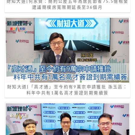
財知大道|何永賢：簡約公屋五年為居民節省75.5億租金
建議簡樸房寬限期延長至36個月
財知大道|「高才通」至今約有9萬宗申請獲批 孫玉菡：
料年中共有1萬名高才簽證到期需續簽