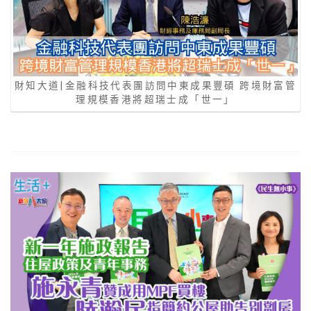
財知大道|金融科技代表團訪問中東成果豐碩 跨境財富管
理規模香港將超瑞士成「世一」