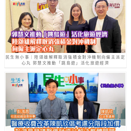
民生無小事｜陸頌雄解釋取消強積金對沖機制向僱主派定
心丸 郭慧文推動「跳島遊」活化旅遊經濟