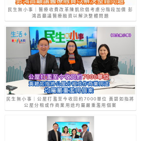
民生無小事｜醫療收費改革陳凱欣倡考慮分階段加價 彭
鴻昌籲議醫療融資以解決整體問題
民生無小事｜公屋打濫至今收回約7000單位 黃碧如指將
公屋分租或作商業用途均屬嚴重濫用個案