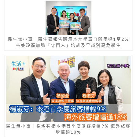
民生無小事｜衞生署報告顯示本地學童自殺率達1至2%
林美玲籲加強「守門人」培訓及早識別高危學生
民生無小事｜楊淑芬指本港首季度旅客增幅9% 海外旅客
增幅逾18%