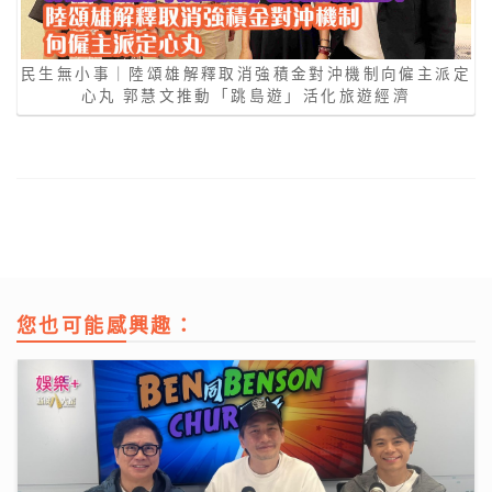
民生無小事｜陸頌雄解釋取消強積金對沖機制向僱主派定
心丸 郭慧文推動「跳島遊」活化旅遊經濟
您也可能感興趣：