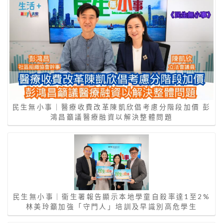
民生無小事｜醫療收費改革陳凱欣倡考慮分階段加價 彭
鴻昌籲議醫療融資以解決整體問題
民生無小事｜衞生署報告顯示本地學童自殺率達1至2%
林美玲籲加強「守門人」培訓及早識別高危學生