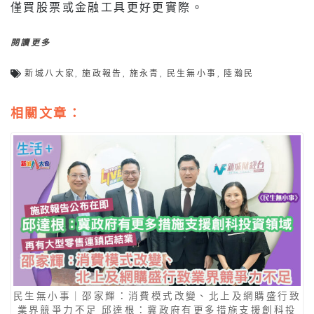
僅買股票或金融工具更好更實際。
閱讀更多
新城八大家
,
施政報告
,
施永青
,
民生無小事
,
陸瀚民
相關文章：
民生無小事｜邵家輝：消費模式改變、北上及網購盛行致
業界競爭力不足 邱達根：冀政府有更多措施支援創科投