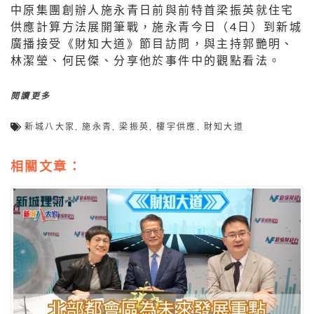
中原集團創辦人施永青日前與前特首梁振英就住宅
供應計算方法展開筆戰，施永青今日（4日）到新城
廣播接受《財知大道》節目訪問，與主持郭艷明、
林潔瑩、何民傑、分享他於事件中的觀點看法。
閱讀更多
新城八大家
,
施永青
,
梁振英
,
樓宇供應
,
財知大道
相關文章：