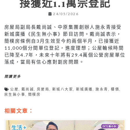
接獲近1.1萬宗登記
24/05/2026
房屋局副局長戴尚誠、中原集團創辦人施永青接受
新城廣播《民生無小事》節目訪問。戴尚誠表示，
簡樸房條例自3月生效至今約兩個半月，已接獲近
11,000個分間單位登記，進度理想；公屋輪候時間
已降至4.7年，未來十年將有29.4萬個公營房屋單位
落成，當局有信心應對劏房問題。
閱讀更多
公屋
,
戴尚誠
,
房屋局
,
新城八大家
,
新城廣播
,
施永青
,
樓價
,
民生無小事
,
簡樸房
相關文章：