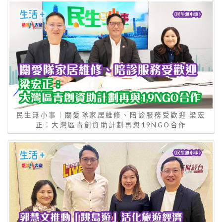
民生無小事｜關愛隊家居維修、陪診服務受歡迎 梁宏
正：大灣區青創資助計劃再與19NGO合作