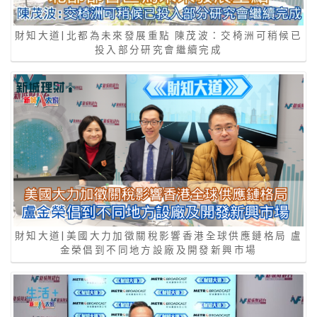
財知大道|北都為未來發展重點 陳茂波：交椅洲可稍候已
投入部分研究會繼續完成
財知大道|美國大力加徵關稅影響香港全球供應鏈格局 盧
金榮倡到不同地方設廠及開發新興市場