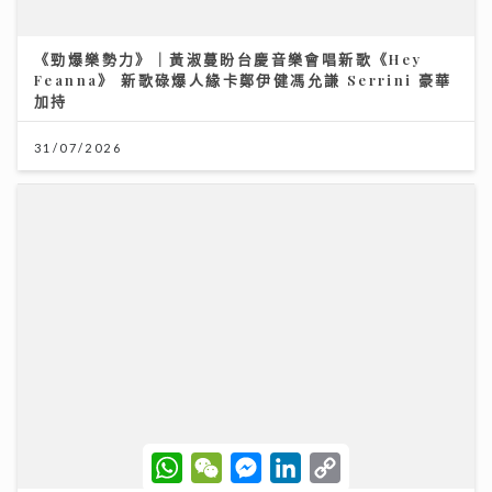
《勁爆樂勢力》｜黃淑蔓盼台慶音樂會唱新歌《Hey
Feanna》 新歌碌爆人緣卡鄭伊健馮允謙 Serrini 豪華
加持
31/07/2026
W
W
M
L
C
h
e
e
i
o