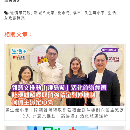
閱讀更多
從價印花稅
,
新城八大家
,
施永青
,
樓市
,
民生無小事
,
生活
,
財政預算案
相關文章：
民生無小事｜陸頌雄解釋取消強積金對沖機制向僱主派定
心丸 郭慧文推動「跳島遊」活化旅遊經濟