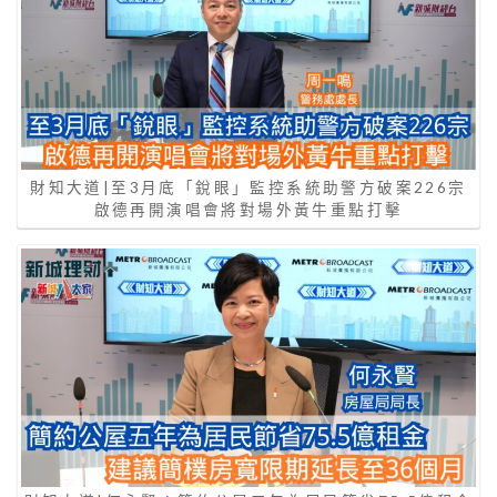
財知大道|至3月底「銳眼」監控系統助警方破案226宗
啟德再開演唱會將對場外黃牛重點打擊