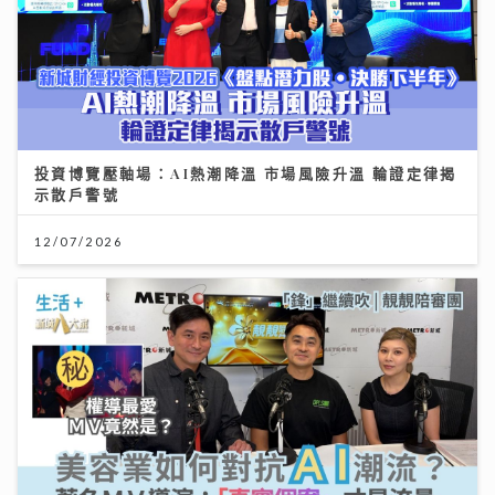
投資博覽壓軸場：AI熱潮降溫 市場風險升溫 輪證定律揭
示散戶警號
12/07/2026