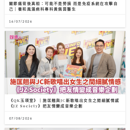
關節痛背後真相：可能不是勞損 而是免疫系統在攻擊自
己｜養和風濕病科專科黃佩茵醫生
16/07/2026
《QK玉瑛室》｜施匡翹與JC新歌唱出女生之間細膩情感
《JZ Society》把友情變成音樂企劃
07/08/2026