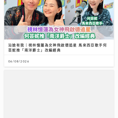
沿途有我｜視林憶蓮為女神飛啟德追星 馬來西亞歌手何
芸妮推「南洋爵士」改編經典
06/08/2026
灣區聲勢力｜MC張天賦《男人怎可以》奪「大灣區音樂