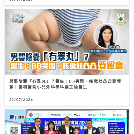
男嬰陰囊「冇睪丸」？醫生：BB哭鬧、咳嗽肚凸凸要留
意｜養和醫院小兒外科專科梁芷綸醫生
23/07/2026