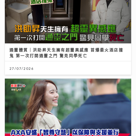
通靈體質｜洪助昇天生擁有超靈異感應 首爆最火酒店撞
鬼 第一次打開通靈之門 驚見同學死亡
27/07/2026