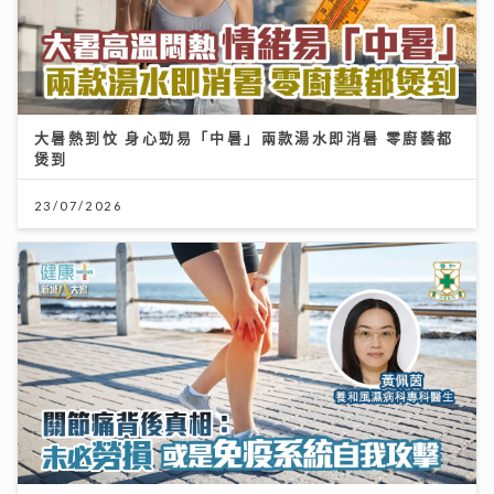
大暑熱到忟 身心勁易「中暑」兩款湯水即消暑 零廚藝都
煲到
23/07/2026