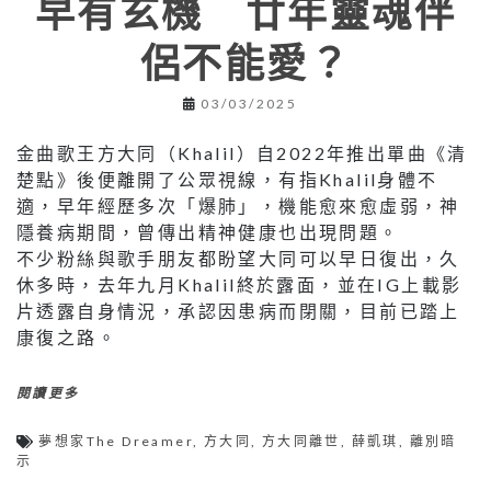
早有玄機 廿年靈魂伴
侶不能愛？
03/03/2025
金曲歌王方大同（Khalil）自2022年推出單曲《清
楚點》後便離開了公眾視線，有指Khalil身體不
適，早年經歷多次「爆肺」，機能愈來愈虛弱，神
隱養病期間，曾傳出精神健康也出現問題。
不少粉絲與歌手朋友都盼望大同可以早日復出，久
休多時，去年九月Khalil終於露面，並在IG上載影
片透露自身情況，承認因患病而閉關，目前已踏上
康復之路。
閱讀更多
夢想家The Dreamer
,
方大同
,
方大同離世
,
薛凱琪
,
離別暗
示