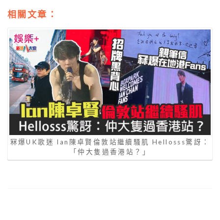
相關文章：
冧爆UK歌迷 Ian陳卓賢倫敦站繼續騷肌 Hellosss驚訝：
「仲大隻過香港站？」