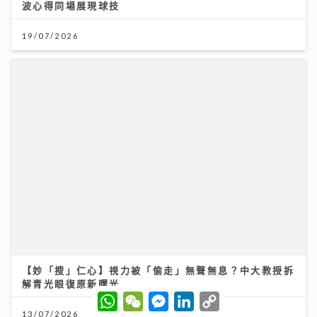
【妙「搜」仁心】視力被「偷走」無聲無息？中大教授拆
解青光眼復原新曙光
13/07/2026
W
W
M
L
C
h
e
e
i
o