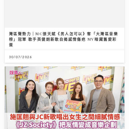
榜」冠軍 歌手英健朗新歌自揭感情傷疤 MV暗藏舊愛彩
蛋
30/07/2026
《QK玉瑛室》｜施匡翹與JC新歌唱出女生之間細膩情感
《JZ Society》把友情變成音樂企劃