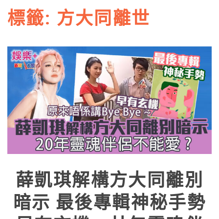
標籤:
方大同離世
薛凱琪解構方大同離別
暗示 最後專輯神秘手勢