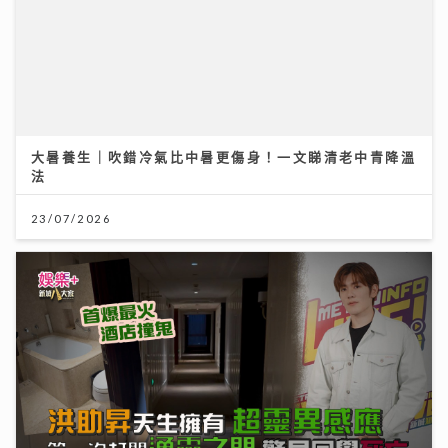
大暑養生｜吹錯冷氣比中暑更傷身！一文睇清老中青降溫
法
23/07/2026
通靈體質｜洪助昇天生擁有超靈異感應 首爆最火酒店撞