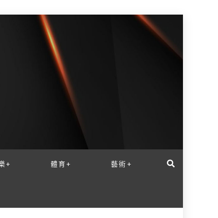
樂+
體育+
藝術+