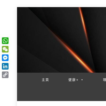
W
一網睇盡 八家大成
h
W
a
e
M
t
C
e
L
s
h
s
i
主頁
健康+
A
C
a
s
n
p
o
t
e
k
p
p
n
e
y
g
d