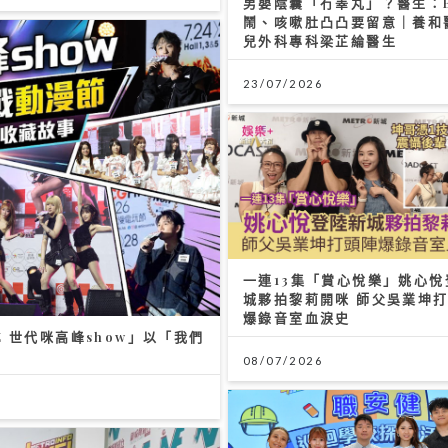
男嬰陰囊「冇睪丸」？醫生：
鬧、咳嗽肚凸凸要留意｜養和
兒外科專科梁芷綸醫生
23/07/2026
一連13集「賞心悅樂」姚心悅
城夥拍黎莉開咪 師父吳業坤
爆錄音室血淚史
 世代咪高峰show」以「我們
08/07/2026