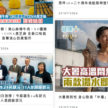
昂坪360二十周年夜航限時登
25/07/2026
月餅｜美心麻辣牛肉、XO醬豬
、COVA黑芝麻 全新口味挑
蕾 直擊流心奶黃製作
/2026
明日放榜｜今屆誕生24名狀元
大暑熱到忟 身心勁易「中暑
1人是超級狀元
23/07/2026