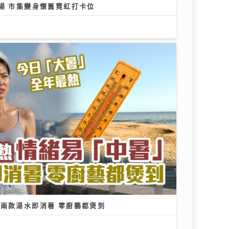
場 市集變身懷舊霓虹打卡位
」兩款湯水即消暑 零廚藝都煲到