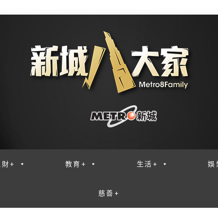
理財+
教育+
生活+
娛
慈善+