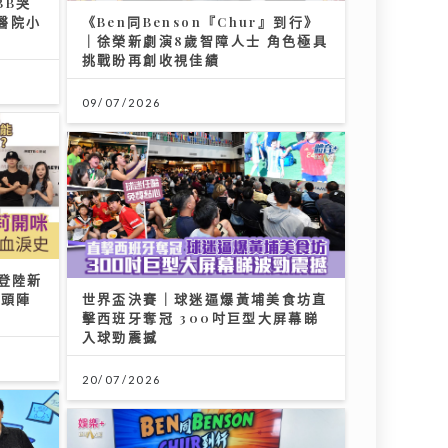
BB哭
醫院小
《Ben同Benson『Chur』到行》
｜徐榮新劇演8歲智障人士 角色極具
挑戰盼再創收視佳績
09/07/2026
登陸新
打頭陣
世界盃決賽｜球迷逼爆黃埔美食坊直
擊西班牙奪冠 300吋巨型大屏幕睇
入球勁震撼
20/07/2026