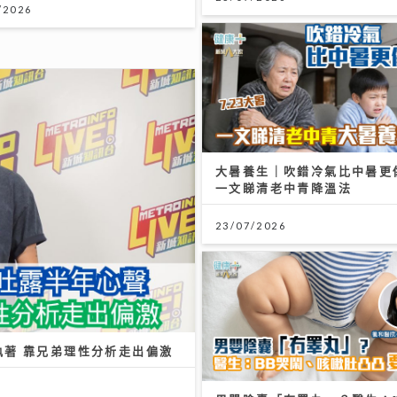
/2026
大暑養生｜吹錯冷氣比中暑更
一文睇清老中青降溫法
23/07/2026
執著 靠兄弟理性分析走出偏激