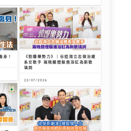
傷身！
《勁爆樂勢力》｜谷婭溦立志做治癒
系女歌手 兩晚關燈躲進浴缸為新歌
填詞
22/07/2026