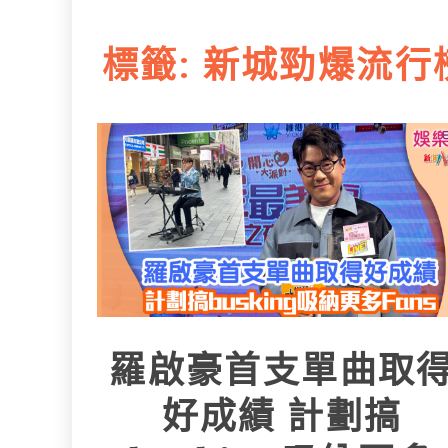
L
e
I
i
r
標籤:
新城勁爆流行
n
n
k
羅啟豪首支單曲取
好成績 計劃搞