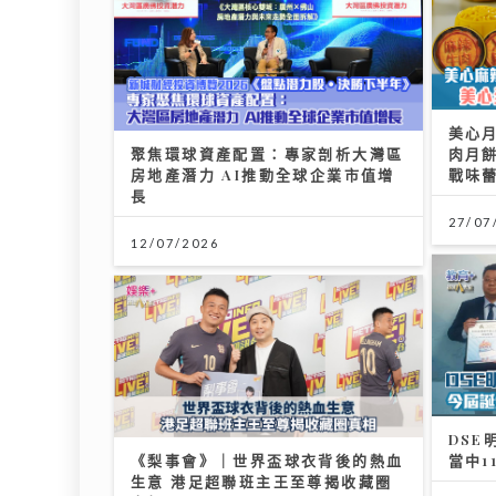
美心
聚焦環球資產配置：專家剖析大灣區
肉月餅
房地產潛力 AI推動全球企業市值增
戰味
長
27/07
12/07/2026
DSE
《梨事會》｜世界盃球衣背後的熱血
當中1
生意 港足超聯班主王至尊揭收藏圈