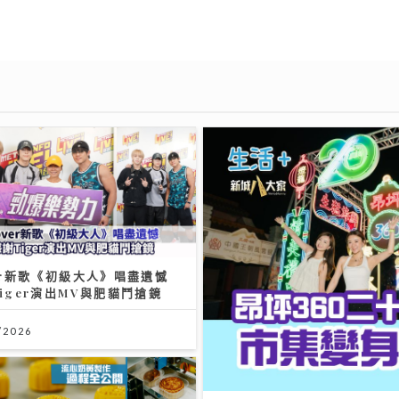
er新歌《初級大人》唱盡遺憾
iger演出MV與肥貓鬥搶鏡
/2026