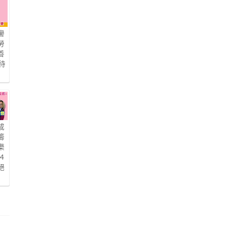
嚳
勞
善
待
成
籌
樂
4
絕