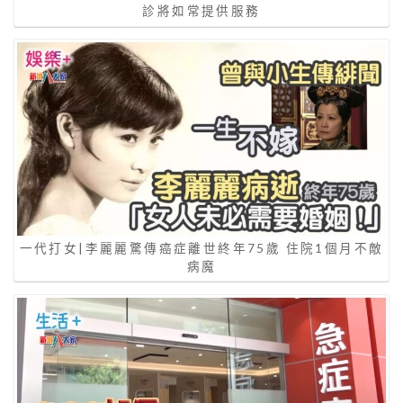
診將如常提供服務
一代打女|李麗麗驚傳癌症離世終年75歲 住院1個月不敵
病魔