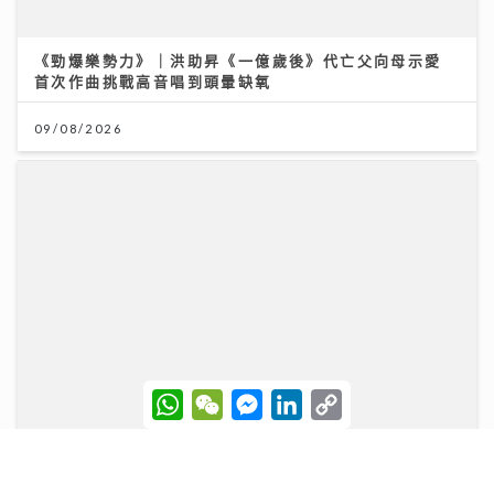
《勁爆樂勢力》｜洪助昇《一億歲後》代亡父向母示愛
首次作曲挑戰高音唱到頭暈缺氧
09/08/2026
W
W
M
L
C
h
e
e
i
o
「賽馬會青少年體育記者計劃」為業界傳承 AI時代！體
a
C
s
n
p
育記者為何仍無可取代？傳媒人導師與學員熱血對話
t
h
s
k
y
s
a
e
e
L
A
t
n
d
i
06/08/2026