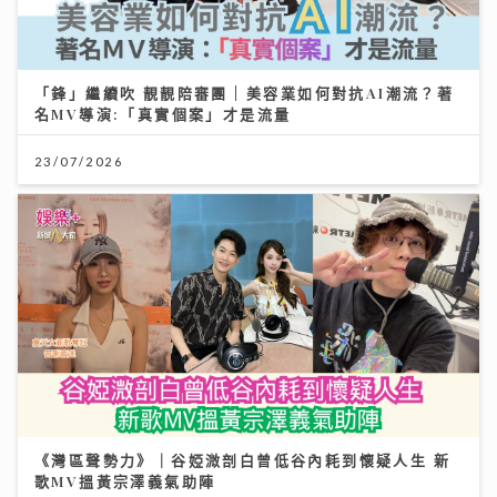
「鋒」繼續吹 靚靚陪審團 | 美容業如何對抗AI潮流？著
名MV導演:「真實個案」才是流量
23/07/2026
《灣區聲勢力》｜谷婭溦剖白曾低谷內耗到懷疑人生 新
歌MV搵黃宗澤義氣助陣