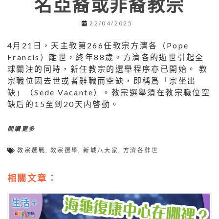
名亞裔或非裔教宗
22/04/2025
4月21日，天主教第266任教宗方濟各（Pope
Francis）離世，終年88歲。方濟各的逝世引起全
球關注的同時，新任教宗的選舉程序亦已開始。 教
宗職位因去世或者辭職而空缺，即稱爲「宗坐出
缺」（Sede Vacante）。教宗選舉須在教宗職位空
缺后的15至到20天内啓動。
閱讀更多
教宗選戰
,
教宗選舉
,
新城八大家
,
方濟各辭世
相關文章：