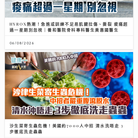
HYROX熱潮！急進或訓練不足易肌腱拉傷、撕裂 痠痛超
過一星期別忽視｜養和醫院骨科專科醫生黃惠國醫生
06/08/2026
沙生菜寄生蟲危機！美國約7000人中招 清水洗唔走 3
步徹底洗走蟲蟲