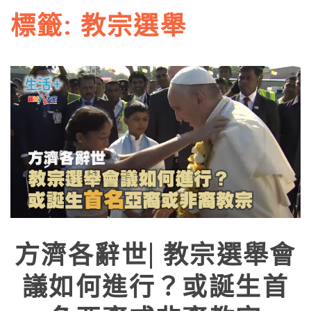
標籤:
教宗選舉
方濟各辭世| 教宗選舉會
議如何進行？或誕生首