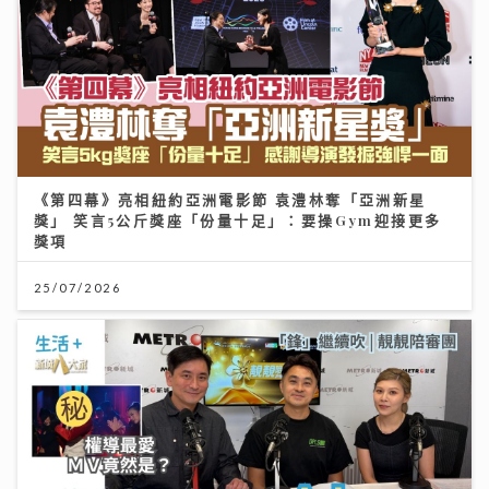
《第四幕》亮相紐約亞洲電影節 袁澧林奪「亞洲新星
獎」 笑言5公斤獎座「份量十足」：要操Gym迎接更多
獎項
25/07/2026