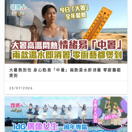
大暑熱到忟 身心勁易「中暑」兩款湯水即消暑 零廚藝都
煲到
23/07/2026