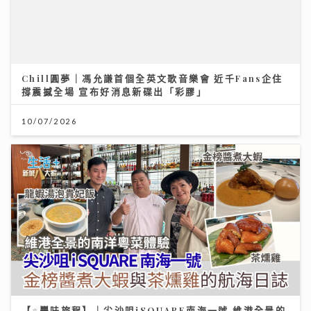
Chill圓夢｜馮允謙首個全英文歌音樂會 近千Fans企住
撐震撼全場 宣布好消息新碟出「彩膠」
10/07/2026
【#豐味旅程】｜尖沙咀iSQUARE南海一號 維港全景的