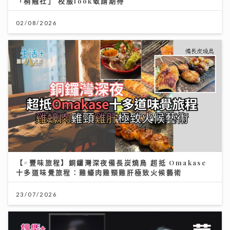
「桐翹社」 校服look敬請期待
02/08/2026
【#豐味旅程】銅鑼灣深夜備長炭燒鳥 超抵 Omakase
十多道味覺旅程：雞蠔肉雞頸雞肝極致火候藝術
23/07/2026