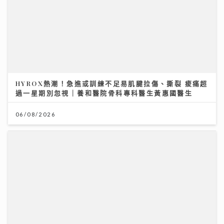
HYROX熱潮！急進或訓練不足易肌腱拉傷、撕裂 痠痛超
過一星期別忽視｜養和醫院骨科專科醫生黃惠國醫生
06/08/2026