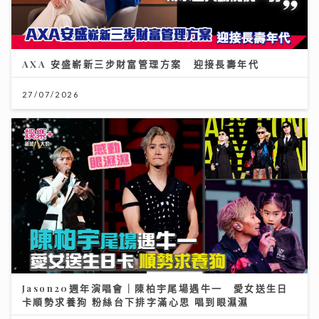
AXA 安盛嶄新三步財富管理方案 迎接長壽年代
27/07/2026
Jason20週年演唱會｜陳柏宇尾場遇牛一 愛女送生日
卡順勢求養狗 粉絲台下排字滿心思 唱到眼濕濕