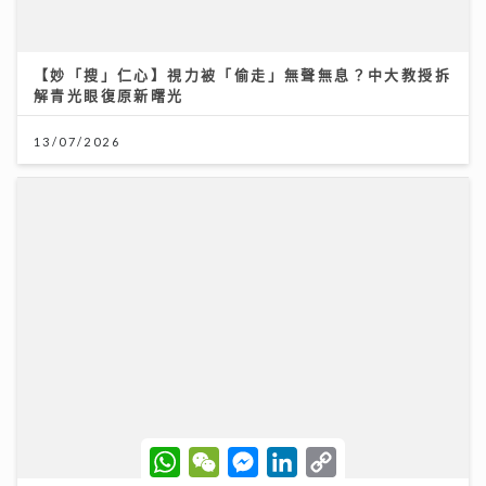
【妙「搜」仁心】視力被「偷走」無聲無息？中大教授拆
解青光眼復原新曙光
13/07/2026
W
W
M
L
C
h
e
e
i
o