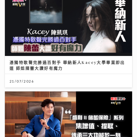
憑獨特歌聲完勝過百對手 華納新人Kacey大學畢業即出
道 師姐陳蕾大讚好有魔力
21/07/2026