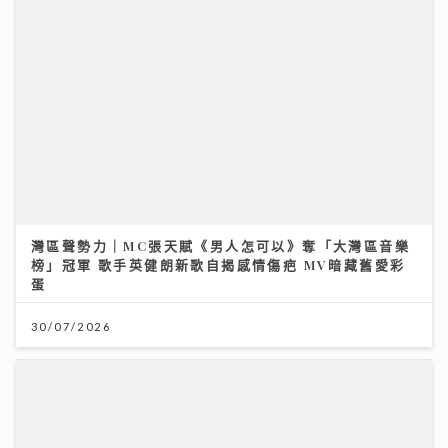
灣區聲勢力｜MC張天賦《男人怎可以》奪「大灣區音樂
榜」冠軍 歌手英健朗新歌自揭感情傷疤 MV暗藏舊愛彩
蛋
30/07/2026