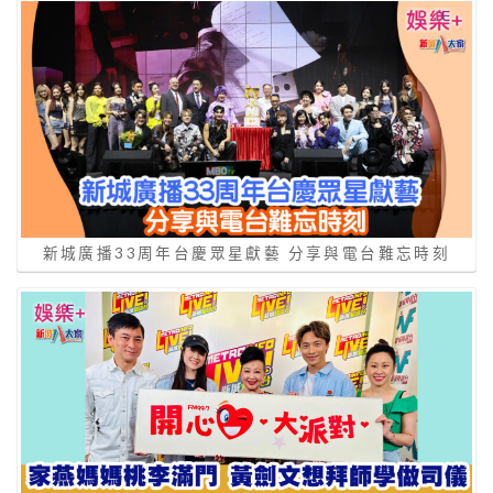
新城廣播33周年台慶眾星獻藝 分享與電台難忘時刻