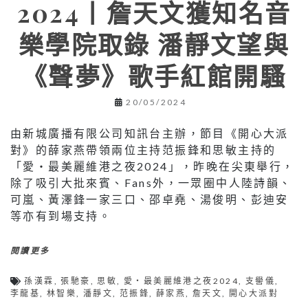
2024丨詹天文獲知名音
樂學院取錄 潘靜文望與
《聲夢》歌手紅館開騷
20/05/2024
由新城廣播有限公司知訊台主辦，節目《開心大派
對》的薛家燕帶領兩位主持范振鋒和思敏主持的
「愛‧最美麗維港之夜2024」，昨晚在尖東舉行，
除了吸引大批來賓、Fans外，一眾圈中人陸詩韻、
可嵐、黃澤鋒一家三口、邵卓堯、湯俊明、彭迪安
等亦有到場支持。
閱讀更多
孫漢霖
,
張馳豪
,
思敏
,
愛‧最美麗維港之夜2024
,
支嚳儀
,
李龍基
,
林智樂
,
潘靜文
,
范振鋒
,
薛家燕
,
詹天文
,
開心大派對