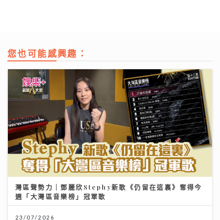
您也可能感興趣：
灣區聲勢力｜鄧麗欣Stephy新歌《仍留在這裏》奪得今
週「大灣區音樂榜」冠軍歌
23/07/2026