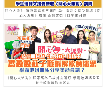
開心大派對|家燕媽媽桃李滿門 學生潘靜文接受新城《開
心大派對》訪問 黃劍文想拜師學做司儀
《開心大派對》薛家燕為已故好友落淚 學霸港姐馮盈盈
莊子璇拆解飲食迷思