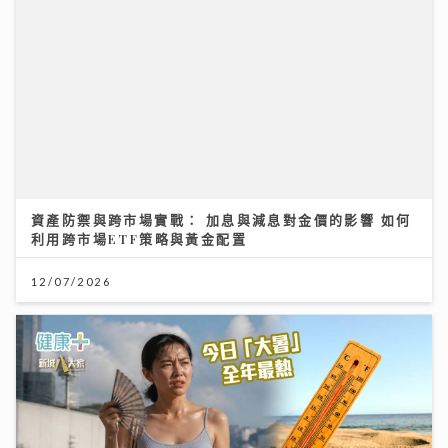
利用跨市場ETF策略與黃金配置
12/07/2026
大暑熱到忟 身心勁易「中暑」兩款湯水即消暑 零廚藝都
煲到
23/07/2026