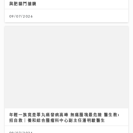
年輕一族竟是睪丸癌發病高峰 無痛腫塊最危險 醫生教1
招自救｜養和綜合腫瘤科中心副主任潘明駿醫生
09/07/2026