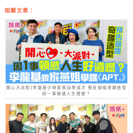
相關文章：
開心大派對|李龍基少時家貧自學成才 預告個唱奇趣造型
因一事頓感人生遺憾？