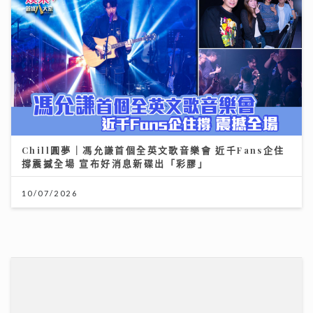
Chill圓夢｜馮允謙首個全英文歌音樂會 近千Fans企住
撐震撼全場 宣布好消息新碟出「彩膠」
10/07/2026
資產防禦與跨市場實戰： 加息與減息對金價的影響 如何