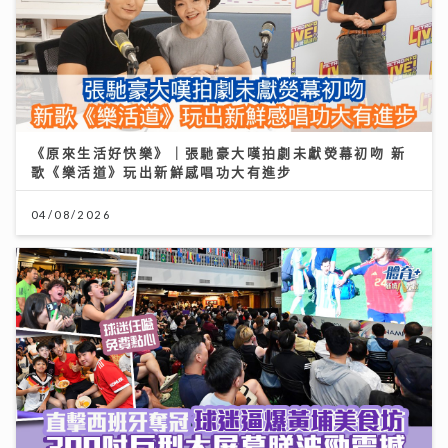
《原來生活好快樂》｜張馳豪大嘆拍劇未獻熒幕初吻 新
歌《樂活道》玩出新鮮感唱功大有進步
04/08/2026