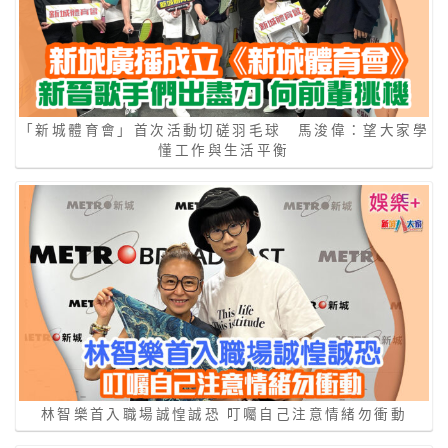
「新城體育會」首次活動切磋羽毛球 馬浚偉：望大家學
懂工作與生活平衡
林智樂首入職場誠惶誠恐 叮囑自己注意情緒勿衝動