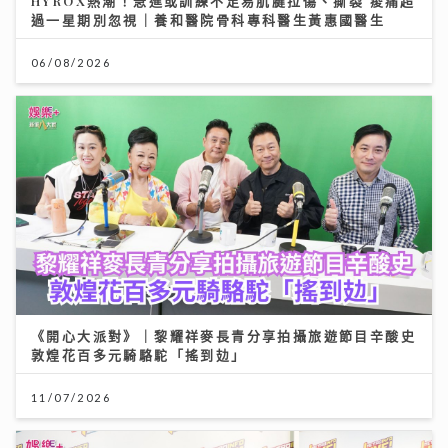
HYROX熱潮！急進或訓練不足易肌腱拉傷、撕裂 痠痛超
過一星期別忽視｜養和醫院骨科專科醫生黃惠國醫生
06/08/2026
《開心大派對》｜黎耀祥麥長青分享拍攝旅遊節目辛酸史
敦煌花百多元騎駱駝「搖到攰」
11/07/2026