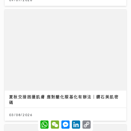
夏秋交接困擾肌膚 應對醣化羰基化有辦法｜鑽石美肌密
碼
03/08/2026
W
W
M
L
C
民生無小事｜急症室加價半年求診人次跌一成 多種傳染
h
e
e
i
o