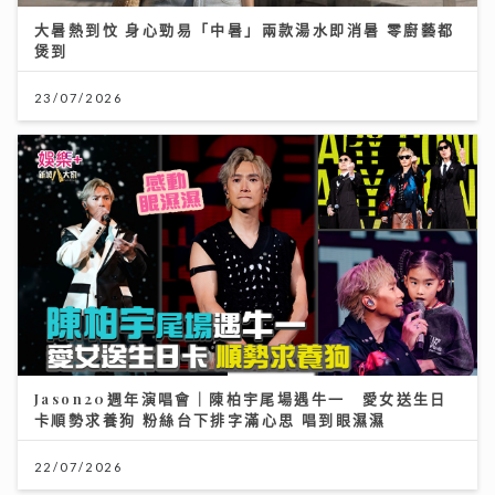
大暑熱到忟 身心勁易「中暑」兩款湯水即消暑 零廚藝都
煲到
23/07/2026
Jason20週年演唱會｜陳柏宇尾場遇牛一 愛女送生日
卡順勢求養狗 粉絲台下排字滿心思 唱到眼濕濕
22/07/2026