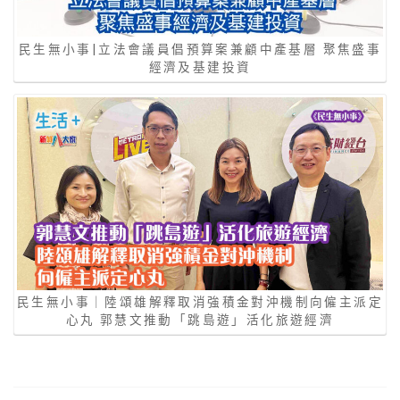
民生無小事|立法會議員倡預算案兼顧中產基層 聚焦盛事
經濟及基建投資
民生無小事｜陸頌雄解釋取消強積金對沖機制向僱主派定
心丸 郭慧文推動「跳島遊」活化旅遊經濟