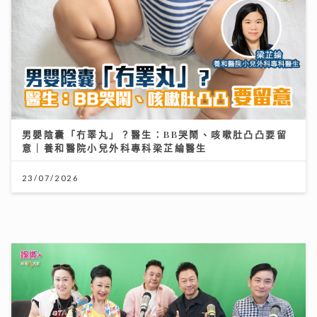
23/07/2026
《開心大派對》｜黎耀祥麥長青分享拍攝旅遊節目辛酸史
敦煌花百多元騎駱駝「搖到攰」
11/07/2026