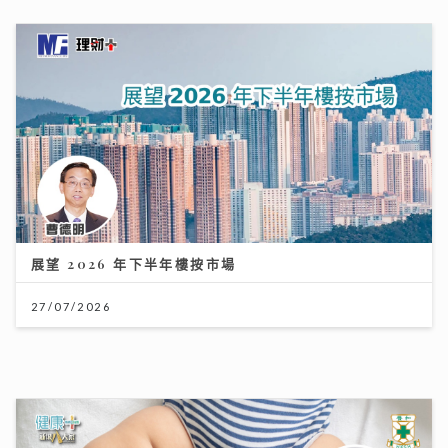
展望 2026 年下半年樓按市場
27/07/2026
男嬰陰囊「冇睪丸」？醫生：BB哭鬧、咳嗽肚凸凸要留
意｜養和醫院小兒外科專科梁芷綸醫生