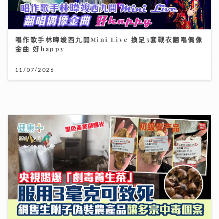
央視踢爆「劇毒養生茶」！服用3毫克可致死 網售生附子
偽裝農產品釀多宗中毒個案
30/07/2026
DSE放榜2026終極懶人包｜惡劣天氣安排＋物品清單
+重要日程