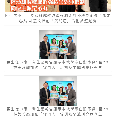
民生無小事｜陸頌雄解釋取消強積金對沖機制向僱主派定
心丸 郭慧文推動「跳島遊」活化旅遊經濟
民生無小事｜衞生署報告顯示本地學童自殺率達1至2%
林美玲籲加強「守門人」培訓及早識別高危學生
民生無小事｜衞生署報告顯示本地學童自殺率達1至2%
林美玲籲加強「守門人」培訓及早識別高危學生