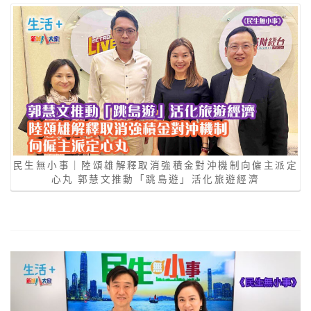
民生無小事｜陸頌雄解釋取消強積金對沖機制向僱主派定
心丸 郭慧文推動「跳島遊」活化旅遊經濟