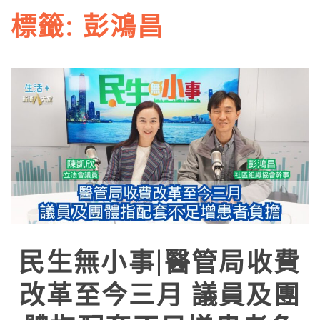
標籤:
彭鴻昌
民生無小事|醫管局收費
改革至今三月 議員及團