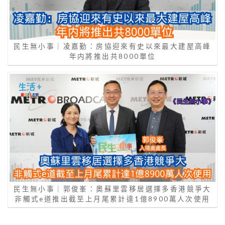
民生無小事｜凌嘉勤：房協迎來有史以來最大建屋高峰
年内將推出共8000單位
民生無小事｜郭俊峯：奧蘇里雲移居選擇多香港競爭大
非觸式e道推出截至上月尾累計達1億8900萬人次使用