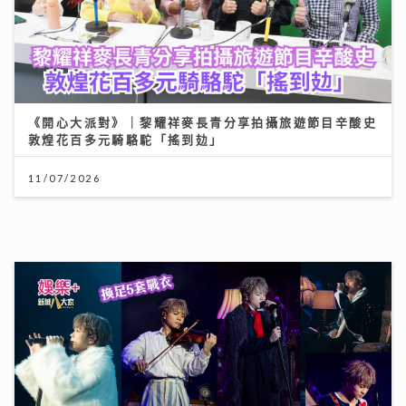
唱作歌手林暐竣西九開Mini Live 換足5套戰衣翻唱偶像
金曲 好happy
11/07/2026