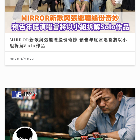
《勁爆樂勢力》｜周吉佩廣州一日三場熱血Busking 新
歌放閃甜到入心太太竟說「唔好聽」
28/07/2026
Chill圓夢｜馮允謙首個全英文歌音樂會 近千Fans企住
撐震撼全場 宣布好消息新碟出「彩膠」