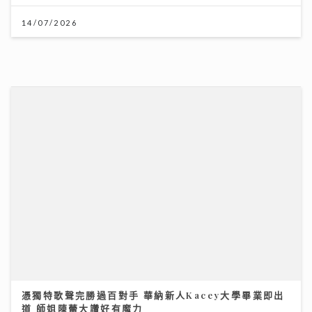
可連天下父母心｜江希文談母女關係 現任男友Herbert
靠「畫畫」冧掂13歲女兒 自爆曾因管教問題「炒大鑊」
03/08/2026