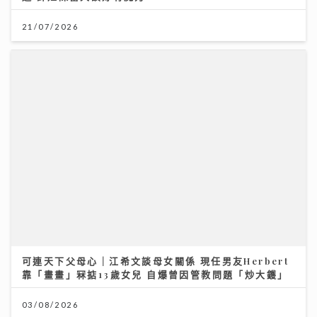
通靈體質｜洪助昇天生擁有超靈異感應 首爆最火酒店撞
鬼 第一次打開通靈之門 驚見同學死亡
27/07/2026
大膽追夢 你一定成功！