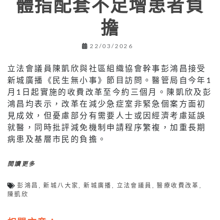
體指配套不足增患者負
擔
22/03/2026
立法會議員陳凱欣與社區組織協會幹事彭鴻昌接受
新城廣播《民生無小事》節目訪問。醫管局自今年1
月1日起實施的收費改革至今約三個月。陳凱欣及彭
鴻昌均表示，改革在減少急症室非緊急個案方面初
見成效，但憂慮部分有需要人士或因經濟考慮延誤
就醫，同時批評減免機制申請程序繁複，加重長期
病患及基層市民的負擔。
閱讀更多
彭鴻昌
,
新城八大家
,
新城廣播
,
立法會議員
,
醫療收費改革
,
陳凱欣