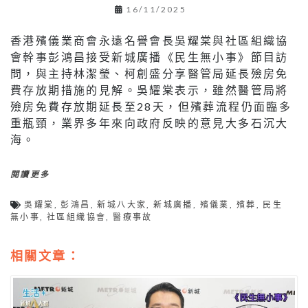
16/11/2025
香港殯儀業商會永遠名譽會長吳耀棠與社區組織協
會幹事彭鴻昌接受新城廣播《民生無小事》節目訪
問，與主持林潔瑩、柯創盛分享醫管局延長殮房免
費存放期措施的見解。吳耀棠表示，雖然醫管局將
殮房免費存放期延長至28天，但殯葬流程仍面臨多
重瓶頸，業界多年來向政府反映的意見大多石沉大
海。
閱讀更多
吳耀棠
,
彭鴻昌
,
新城八大家
,
新城廣播
,
殯儀業
,
殯葬
,
民生
無小事
,
社區組織協會
,
醫療事故
相關文章：