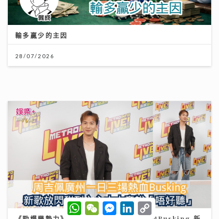
10/07/2026
《新城財經投資博覽2026》盛況空前 多位星級專家真
知灼見 分享致勝關鍵
11/07/2026
W
W
M
L
C
h
e
e
i
o