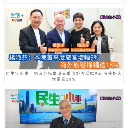
民生無小事｜楊淑芬指本港首季度旅客增幅9% 海外旅客
增幅逾18%