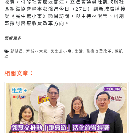
收費，引發社會廣泛關注，立法會議員陳凱欣與社
區組織協會幹事彭鴻昌今日（27日）到新城廣播接
受《民生無小事》節目訪問，與主持林潔瑩、柯創
盛探討醫療收費改革方向。
閱讀更多
彭鴻昌
,
新城八大家
,
民生無小事
,
生活
,
醫療收費改革
,
陳凱
欣
相關文章：