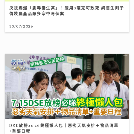
14/07/2026
憑獨特歌聲完勝過百對手 華納新人Kacey大學畢業即出
道 師姐陳蕾大讚好有魔力
21/07/2026