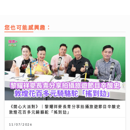
您也可能感興趣：
《開心大派對》｜黎耀祥麥長青分享拍攝旅遊節目辛酸史
敦煌花百多元騎駱駝「搖到攰」
11/07/2026