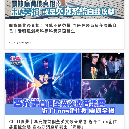
關節痛背後真相：可能不是勞損 而是免疫系統在攻擊自
己｜養和風濕病科專科黃佩茵醫生
16/07/2026
Chill圓夢｜馮允謙首個全英文歌音樂會 近千Fans企住
撐震撼全場 宣布好消息新碟出「彩膠」