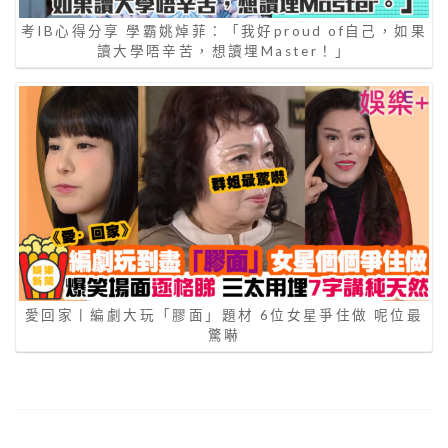
考IB心得分享 學霸姚焯菲：「我好proud of自己，如果
讀大學唔辛苦，想讀埋Master！」
愛回家丨編劇大玩「膠面」題材 6位女星爭住做 呢位最
驚嚇