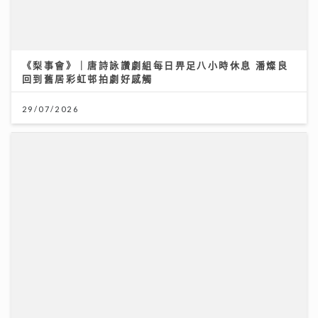
《Ben同Benson『Chur』到行》｜袁潔儀事業低潮期
孤身勇闖內地登台 兩夫妻愛足26年日日「啜啜」聲
09/08/2026