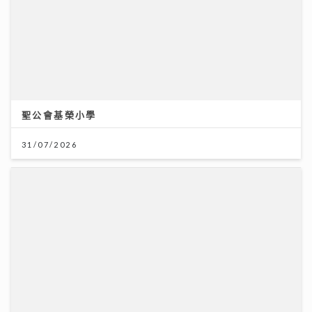
《梨事會》｜唐詩詠讚劇組每日畀足八小時休息 潘燦良
回到舊居彩虹邨拍劇好感觸
29/07/2026