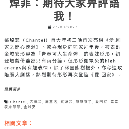
焯菲：期待大家畀評語
我！
25/03/2025
姚焯菲（Chantel）自大年初三晚首次亮相《愛.回
家之開心速遞》、驚喜現身向熊家拜年後，被表哥
金城安形容為「青春可人生命體」的表妹彤彤，初
登場戲份雖然只有兩分鐘，但彤彤如電兔的high
energy與有趣表情，除了冧暈熊樹根外，亦秒速攻
陷廣大劇迷，熱烈期待彤彤再次登陸《愛.回家》。
閱讀更多
Chantel
,
古佩玲
,
周嘉洛
,
姚焯菲
,
彤彤來了
,
愛回家
,
素素
,
表妹彤彤
,
金城安
相關文章：