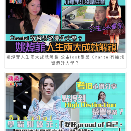
姚焯菲人生兩大成就解鎖 公主look畢業 Chantel有幾想
留港升大學？