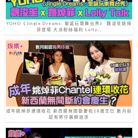
YOHO《Jingle Dreams: 聖誕玩樂舞台秀》 魏浚笙姚焯
菲登場 大派粉絲福利 Lolly…
成年姚焯菲連環收花 新西蘭無間斷慶祝18歲生日 數月前
認有男仔展開追求