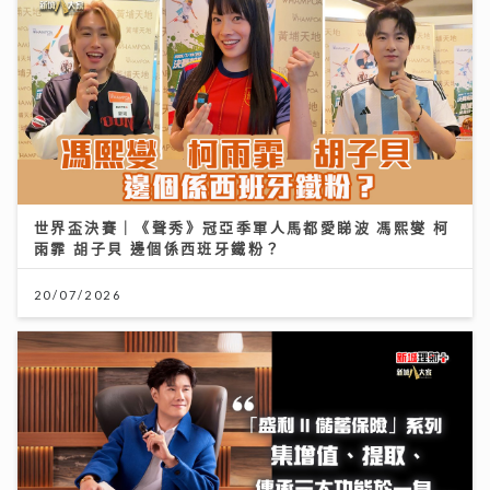
世界盃決賽｜《聲秀》冠亞季軍人馬都愛睇波 馮熙燮 柯
雨霏 胡子貝 邊個係西班牙鐵粉？
20/07/2026