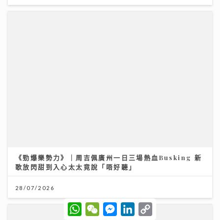
《勁爆樂勢力》｜周吉佩廣州一日三場熱血Busking 新
歌放閃甜到入心太太竟說「唔好聽」
28/07/2026
W
W
M
L
C
大膽追夢 你一定成功！
h
e
e
i
o