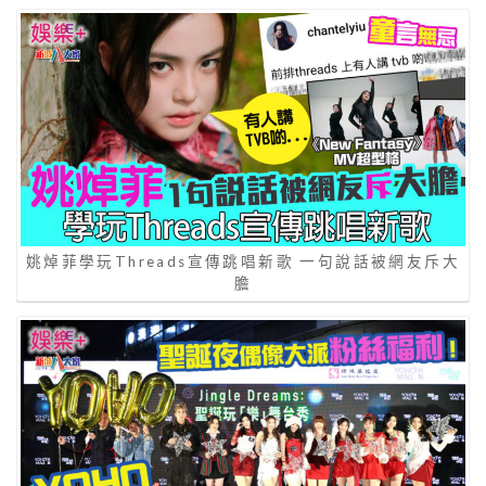
姚焯菲學玩Threads宣傳跳唱新歌 一句說話被網友斥大
膽