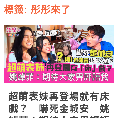
標籤:
彤彤來了
超萌表妹再登場就有床
戲？ 嚇死金城安 姚