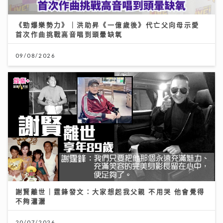
《勁爆樂勢力》｜洪助昇《一億歲後》代亡父向母示愛
首次作曲挑戰高音唱到頭暈缺氧
09/08/2026
謝賢離世｜霆鋒發文：大家想起我父親 不用哭 他會覺得
不夠瀟灑
20/07/2026