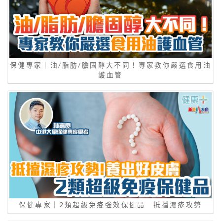
保健專家｜油/脂肪/膽固醇大不同！專家教你嚴選食用油
護血管
保健專家｜2類超級免疫強效保健品 抵擋濕疹攻勢