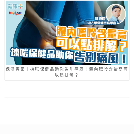
保健專家｜揀啱保健品助你告別痛風！體內嘌呤含量高可
以點排解？