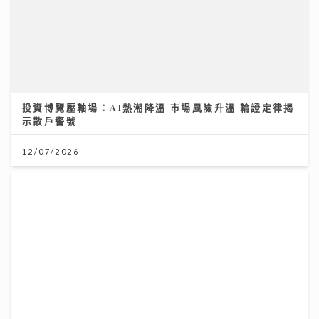
投資博覽壓軸場：AI熱潮降溫 市場風險升溫 輪證定律揭
示散戶警號
12/07/2026