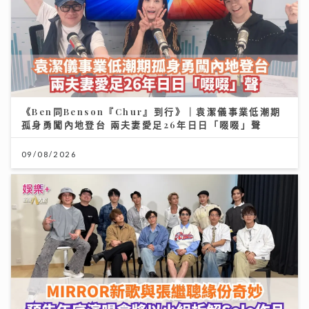
《Ben同Benson『Chur』到行》｜袁潔儀事業低潮期
孤身勇闖內地登台 兩夫妻愛足26年日日「啜啜」聲
09/08/2026