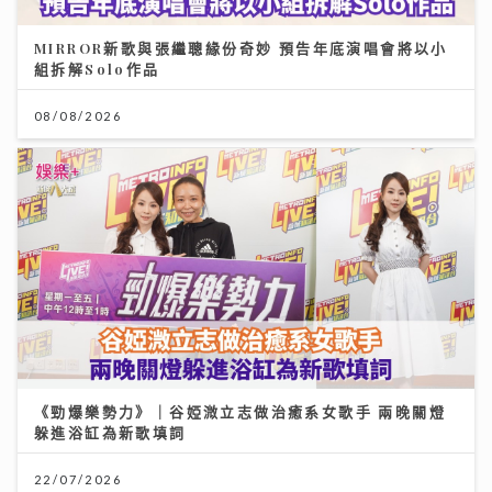
MIRROR新歌與張繼聰緣份奇妙 預告年底演唱會將以小
組拆解Solo作品
08/08/2026
《勁爆樂勢力》｜谷婭溦立志做治癒系女歌手 兩晚關燈
躲進浴缸為新歌填詞
22/07/2026