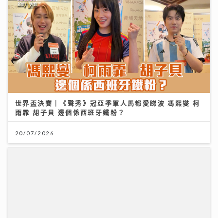
世界盃決賽｜《聲秀》冠亞季軍人馬都愛睇波 馮熙燮 柯
雨霏 胡子貝 邊個係西班牙鐵粉？
20/07/2026