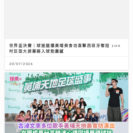
世界盃決賽｜球迷逼爆黃埔美食坊直擊西班牙奪冠 300
吋巨型大屏幕睇入球勁震撼
20/07/2026