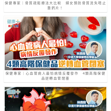
保健專家｜骨質疏鬆療法大比較 婦女預防骨質流失唔止
靠鈣片！
保健專家｜心血管病人最怕病情反覆發作 4類高階保健
品逆轉血管閉塞