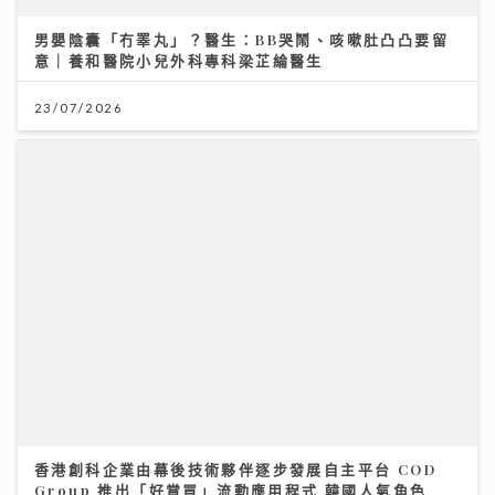
男嬰陰囊「冇睪丸」？醫生：BB哭鬧、咳嗽肚凸凸要留
意｜養和醫院小兒外科專科梁芷綸醫生
23/07/2026
香港創科企業由幕後技術夥伴逐步發展自主平台 COD
Group 推出「好賞買」流動應用程式 韓國人氣角色