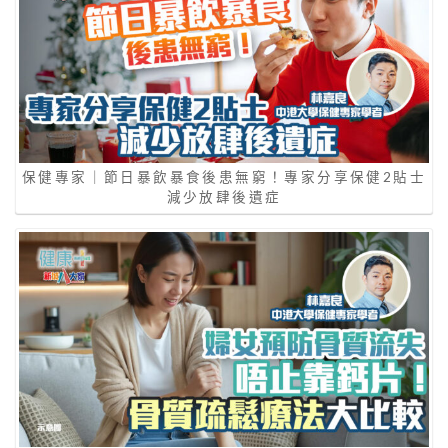
保健專家｜節日暴飲暴食後患無窮！專家分享保健2貼士
減少放肆後遺症