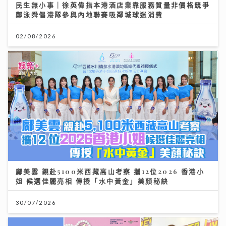
民生無小事｜徐英偉指本港酒店業靠服務質量非價格競爭
鄭泳舜倡港隊參與內地聯賽吸鄰城球迷消費
02/08/2026
鄺美雲 親赴5100米西藏高山考察 攜12位2026 香港小
姐 候選佳麗亮相 傳授「水中黃金」美顏秘訣
30/07/2026