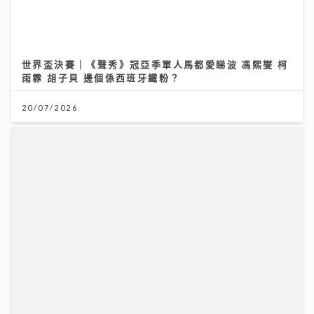
世界盃決賽｜《聲秀》冠亞季軍人馬都愛睇波 馮熙燮 柯
雨霏 胡子貝 邊個係西班牙鐵粉？
20/07/2026