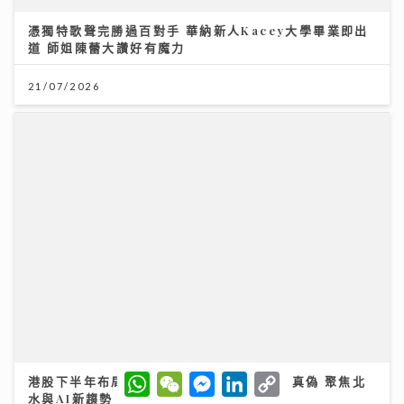
憑獨特歌聲完勝過百對手 華納新人Kacey大學畢業即出
道 師姐陳蕾大讚好有魔力
21/07/2026
W
W
M
L
C
港股下半年布局關鍵：專家拆解「七翻身」真偽 聚焦北
h
e
e
i
o
水與AI新趨勢