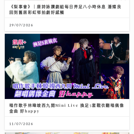
《梨事會》｜唐詩詠讚劇組每日畀足八小時休息 潘燦良
回到舊居彩虹邨拍劇好感觸
29/07/2026
唱作歌手林暐竣西九開Mini Live 換足5套戰衣翻唱偶像
金曲 好happy
11/07/2026