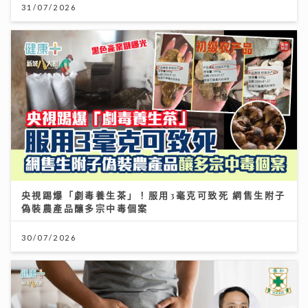
31/07/2026
央視踢爆「劇毒養生茶」！服用3毫克可致死 網售生附子
偽裝農產品釀多宗中毒個案
30/07/2026