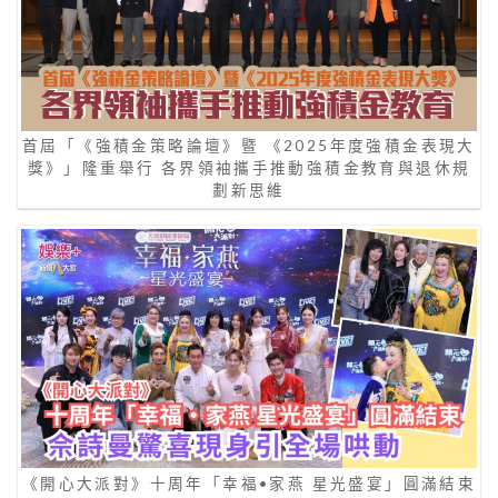
首屆「《強積金策略論壇》暨 《2025年度強積金表現大
獎》」隆重舉行 各界領袖攜手推動強積金教育與退休規
劃新思維
《開心大派對》十周年「幸福•家燕 星光盛宴」圓滿結束