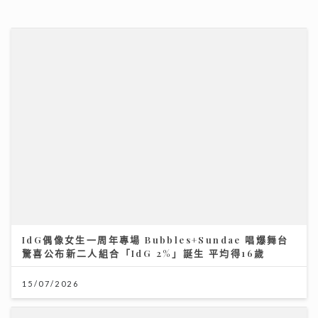
MC張天賦演唱會跳唱脫胎換骨 紅館舞台向母親告白 萬
人感動見證
08/07/2026