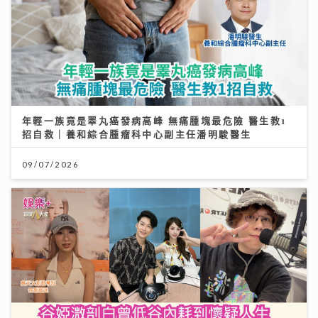
年輕一族竟是睪丸癌發病高峰 無痛腫塊最危險 醫生教1
招自救｜養和綜合腫瘤科中心副主任潘明駿醫生
09/07/2026