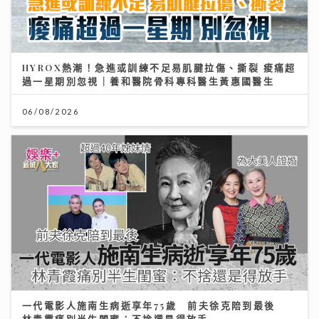
HYROX熱潮！急進或訓練不足易肌腱拉傷、撕裂 痠痛超
過一星期別忽視｜養和醫院骨科專科醫生黃惠國醫生
06/08/2026
一代電影人施南生病逝享年75歲 前夫徐克陪到最後
林青霞痛別半生閨蜜：不捨還是得放手