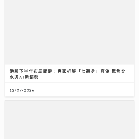
財知大道｜六歐洲勁旅即將來港 首場門票已售逾3萬張
強調「期望管理」球星或陣容不全
28/07/2026