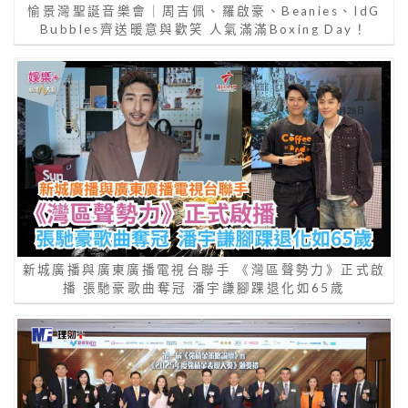
愉景灣聖誕音樂會｜周吉佩、羅啟豪、Beanies、IdG
Bubbles齊送暖意與歡笑 人氣滿滿Boxing Day！
新城廣播與廣東廣播電視台聯手 《灣區聲勢力》正式啟
播 張馳豪歌曲奪冠 潘宇謙腳踝退化如65歲