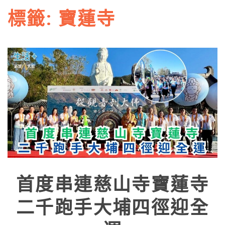
標籤:
寶蓮寺
首度串連慈山寺寶蓮寺
二千跑手大埔四徑迎全