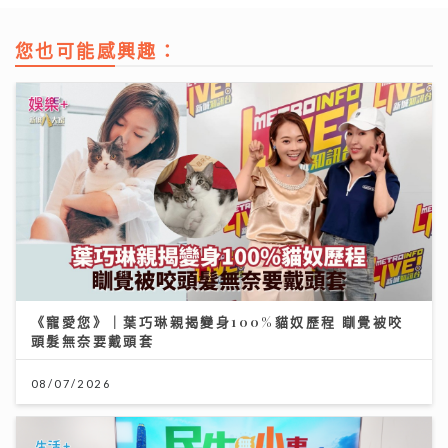
您也可能感興趣：
《寵愛您》｜葉巧琳親揭變身100%貓奴歷程 瞓覺被咬
頭髮無奈要戴頭套
08/07/2026