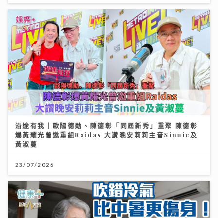
沿途有我｜歐陽德勛、陳德彰「同屆新秀」重聚 陳德彰
爆黃耀光曾邀重組Raidas 大讚晚安莉莉主音Sinnie及
黃淑蔓
23/07/2026