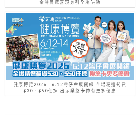
佘詩曼驚喜現身引全場哄動
健康博覽2026｜6.12灣仔會展開鑼 全場精選筍貨
$30、$50任揀 出示樂悠卡仲有更多優惠