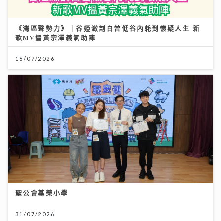
《灣區聲勢力》｜谷婭溦剖白曾低谷內耗到懷疑人生 新
歌MV搵黃宗澤義氣助陣
16/07/2026
聖公會基榮小學
31/07/2026