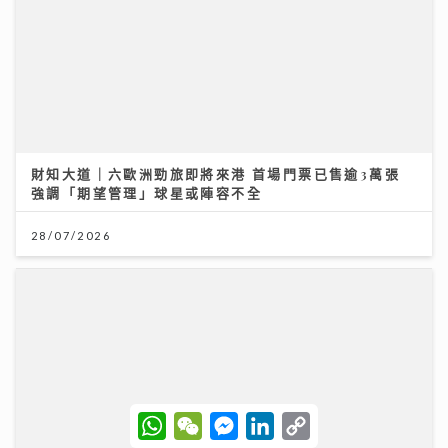
投資博覽壓軸場：AI熱潮降溫 市場風險升溫 輪證定律揭
示散戶警號
12/07/2026
W
W
M
L
C
h
e
e
i
o