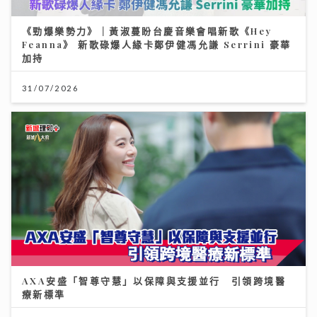
《勁爆樂勢力》｜黃淑蔓盼台慶音樂會唱新歌《Hey
Feanna》 新歌碌爆人緣卡鄭伊健馮允謙 Serrini 豪華
加持
31/07/2026
AXA安盛「智尊守慧」以保障與支援並行 引領跨境醫
療新標準