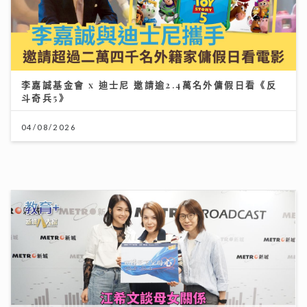
李嘉誠基金會 x 迪士尼 邀請逾2.4萬名外傭假日看《反
斗奇兵5》
04/08/2026
可連天下父母心｜江希文談母女關係 現任男友Herbert
靠「畫畫」冧掂13歲女兒 自爆曾因管教問題「炒大鑊」
03/08/2026