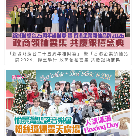
「新城財經台二十五周年雄財宴」 暨「香港企業領袖品
牌2026」隆重舉行 政商領袖雲集 共慶銀禧盛典