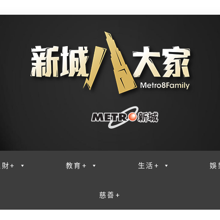
理財+
教育+
生活+
娛
慈善+