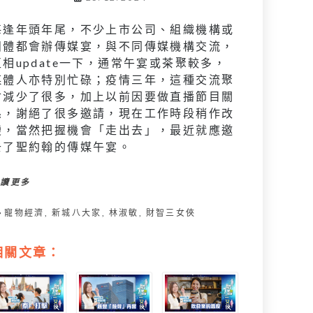
每逢年頭年尾，不少上市公司、組織機構或
團體都會辦傳媒宴，與不同傳媒機構交流，
互相update一下，通常午宴或茶聚較多，
媒體人亦特別忙碌；疫情三年，這種交流聚
會減少了很多，加上以前因要做直播節目關
係，謝絕了很多邀請，現在工作時段稍作改
變，當然把握機會「走出去」，最近就應邀
去了聖約翰的傳媒午宴。
閱讀更多
寵物經濟
,
新城八大家
,
林淑敏
,
財智三女俠
相關文章：