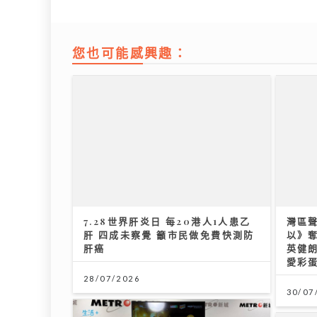
您也可能感興趣：
7.28世界肝炎日 每20港人1人患乙
灣區
肝 四成未察覺 籲市民做免費快測防
以》
肝癌
英健朗
愛彩
28/07/2026
30/07