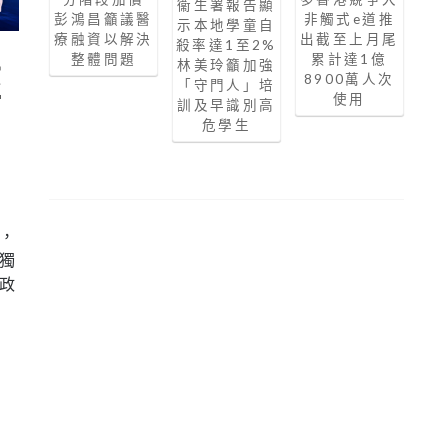
衞生署報告顯
彭鴻昌籲議醫
非觸式e道推
示本地學童自
療融資以解決
出截至上月尾
殺率達1至2%
整體問題
累計達1億
林美玲籲加強
經
8900萬人次
「守門人」培
使用
訓及早識別高
危學生
，
，
獨
政