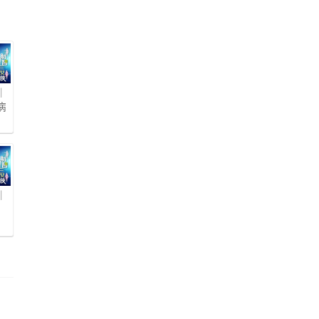
｜
病
｜
」