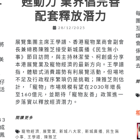
甦動力 業界倡完善
＋
配套釋放潛力
28/12/2025
展覽集團主席王學譜、香港寵物業商會副會
將
長兼總務陳雅芝接受新城廣播《民生無小
舉
事》節目訪問，與主持林潔瑩、柯創盛分享
美
本港展覽業及寵物經濟的最新方向。王學譜
、
指，體驗式消費趨勢有利展覽活動，但場地
醫
不足及行政程序繁瑣仍是挑戰；陳雅芝則估
仔
計，「寵物」市場規模有望在2030年增長
活
至160億元，並期待「寵物友善」政策進一
步落實以釋放經濟潛力。
個
閱讀更多
43
成
寵物經濟
,
展覽業
,
新城八大家
,
新城廣播
,
民生無
鳳
小事
,
王學譜
,
陳雅芝