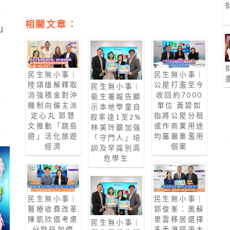
活
相關文章：
」
民生無小事｜
民生無小事｜
陸頌雄解釋取
公屋打濫至今
民生無小事｜
消強積金對沖
收回約7000
衞生署報告顯
市
機制向僱主派
單位 黃碧如
示本地學童自
定心丸 郭慧
指將公屋分租
殺率達1至2%
文推動「跳島
或作商業用途
林美玲籲加強
遊」活化旅遊
均屬嚴重濫用
「守門人」培
經濟
個案
訓及早識別高
危學生
民生無小事｜
民生無小事｜
醫療收費改革
郭俊峯：奧蘇
陳凱欣倡考慮
里雲移居選擇
民生無小事｜
分階段加價
多香港競爭大