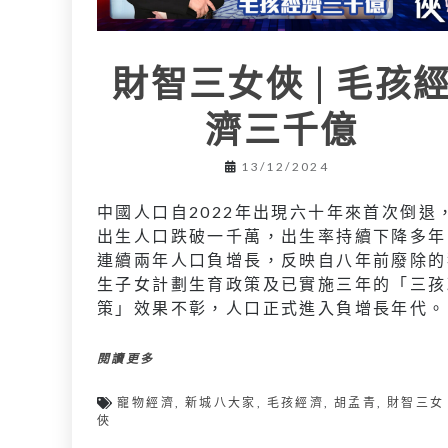
財智三女俠 | 毛孩
濟三千億
13/12/2024
中國人口自2022年出現六十年來首次倒退
出生人口跌破一千萬，出生率持續下降多年
連續兩年人口負增長，反映自八年前廢除的
生子女計劃生育政策及已實施三年的「三孩
策」效果不彰，人口正式進入負增長年代。
閱讀更多
寵物經濟
,
新城八大家
,
毛孩經濟
,
胡孟青
,
財智三女
俠