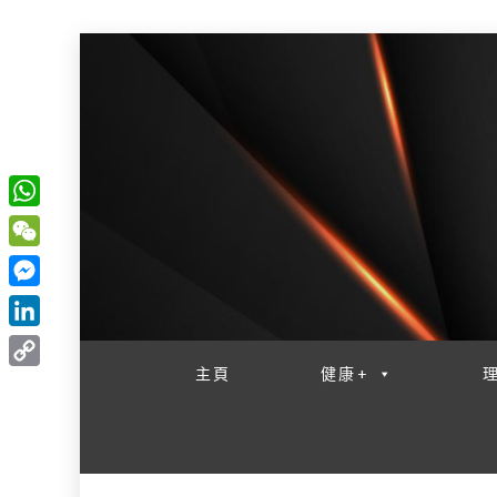
W
一網睇盡 八家大成
h
W
a
e
M
t
C
e
L
s
h
s
i
主頁
健康+
A
C
a
s
n
p
o
t
e
k
p
p
n
e
y
g
d