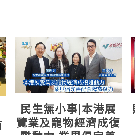
民生無小事|本港展
」
覽業及寵物經濟成復
首