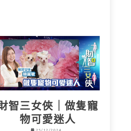
財智三女俠｜做隻寵
物可愛迷人
25/12/2024