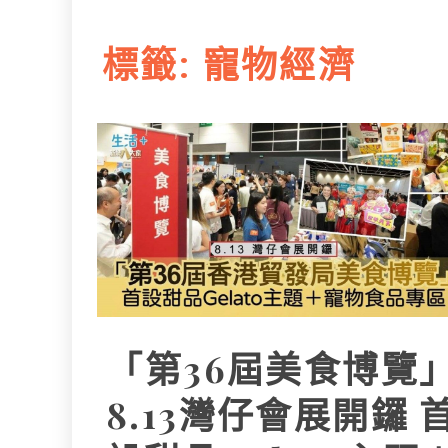
L
e
I
i
r
標籤:
寵物經濟
n
n
k
「第36屆美食博覽
8.13灣仔會展開鑼 