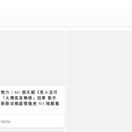
聲勢力｜MC張天賦《男人怎可
奪「大灣區音樂榜」冠軍 歌手
新歌自揭感情傷疤 MV暗藏舊
蛋
/2026