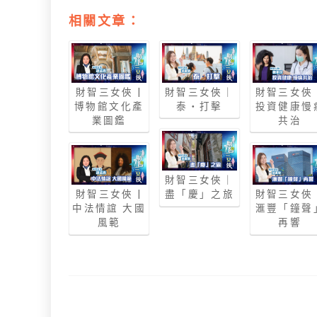
相關文章：
財智三女俠 |
財智三女俠｜
財智三女俠
博物館文化產
泰‧打擊
投資健康慢
業圖鑑
共治
財智三女俠｜
財智三女俠 |
盡「慶」之旅
財智三女俠
中法情誼 大國
滙豐「鐘聲
風範
再響