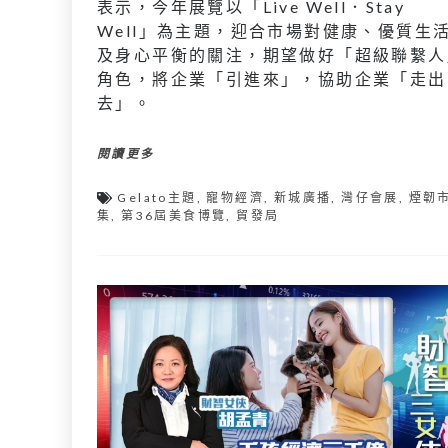
表示，今年展覽以「Live Well．Stay
Well」為主題，迎合市場對健康、優質生
及身心平衡的關注，期望做好「超級聯繫人
角色，將企業「引進來」，協助企業「走出
去」。
閱讀更多
Gelato主題
,
寵物經濟
,
新城廣播
,
灣仔會展
,
煙韌
集
,
第36屆美食博覽
,
貿發局