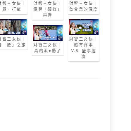
財智三女俠｜
財智三女俠｜
財智三女俠｜
泰‧打擊
滙豐「鐘聲」
飲食業的溫度
再響
財智三女俠｜
財智三女俠｜
盡「慶」之旅
財智三女俠｜
體育賽事
真的滾●動了
V.S. 盛事經
濟