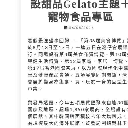
設甜品Gelato主題
寵物食品專區
06/08/2026
暑假最強盛事回歸——「第36屆美食博覽」
於8月13日至17日，一連五日在灣仔會展
行。同場設有第4屆美食商貿博覽、第10屆
與健生活博覽、第12屆家電．家居．博覽
第17屆香港國際茶展，以及國際現代化中
藥及健康產品會議，五項展覽同期開鑼，灣
會展將變身為集食、買、玩於一身的巨型生
市集。
貿發局透露，今年五項展覽匯聚來自逾30
國家及地區、超過1,850家展商，全場設有
個展館。其中韓國館面積較去年大增四成，
為規模最大的海外展館。貿發局副總裁林玉