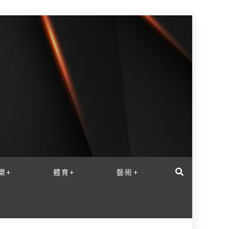
樂+
體育+
藝術+