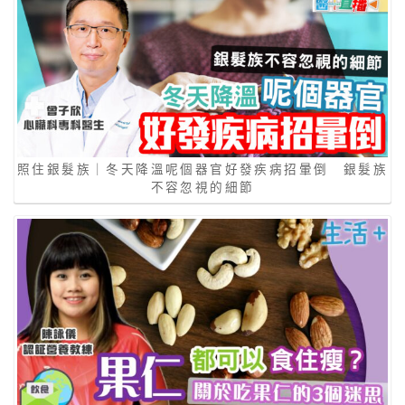
照住銀髮族｜冬天降溫呢個器官好發疾病招暈倒 銀髮族
不容忽視的細節