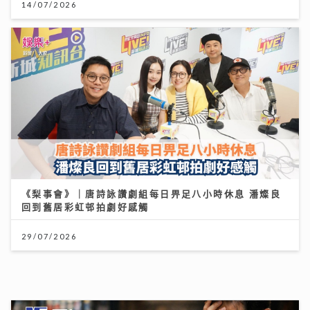
14/07/2026
《梨事會》｜唐詩詠讚劇組每日畀足八小時休息 潘燦良
回到舊居彩虹邨拍劇好感觸
29/07/2026