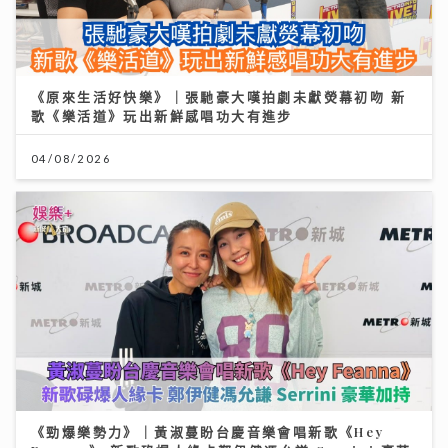
《原來生活好快樂》｜張馳豪大嘆拍劇未獻熒幕初吻 新
歌《樂活道》玩出新鮮感唱功大有進步
04/08/2026
《勁爆樂勢力》｜黃淑蔓盼台慶音樂會唱新歌《Hey