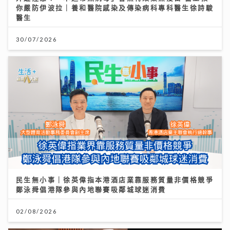
你嚴防伊波拉｜養和醫院感染及傳染病科專科醫生徐詩駿
醫生
30/07/2026
民生無小事｜徐英偉指本港酒店業靠服務質量非價格競爭
鄭泳舜倡港隊參與內地聯賽吸鄰城球迷消費
02/08/2026