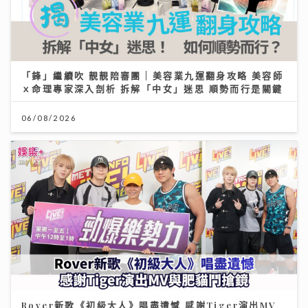
「鋒」繼續吹 靚靚陪審團 | 美容業九運翻身攻略 美容師
ｘ命理專家深入剖析 拆解「中女」迷思 順勢而行是關鍵
06/08/2026
Rover新歌《初級大人》唱盡遺憾 感謝Tiger演出MV