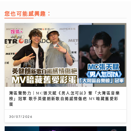
您也可能感興趣：
灣區聲勢力｜MC張天賦《男人怎可以》奪「大灣區音樂
榜」冠軍 歌手英健朗新歌自揭感情傷疤 MV暗藏舊愛彩
蛋
30/07/2026