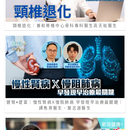
頸椎退化｜養和脊椎中心骨科專科醫生高天祐醫生
健腎•建富｜慢性腎病X慢阻肺病 早發現早治療最關鍵｜
譚雋熹醫生、葉志源醫生