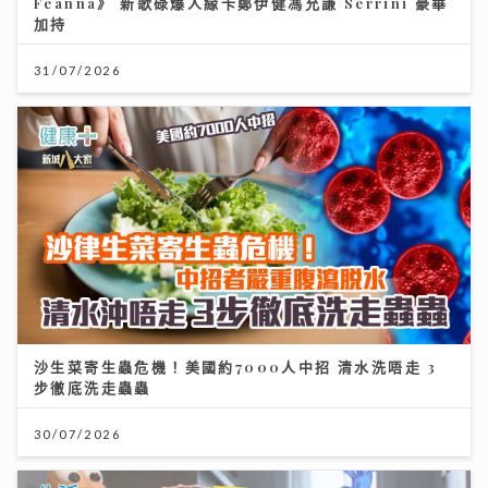
Feanna》 新歌碌爆人緣卡鄭伊健馮允謙 Serrini 豪華
加持
31/07/2026
沙生菜寄生蟲危機！美國約7000人中招 清水洗唔走 3
步徹底洗走蟲蟲
30/07/2026