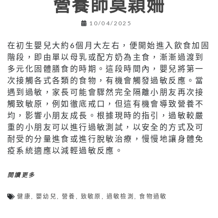
營養師莫穎姍
10/04/2025
在初生嬰兒大約6個月大左右，便開始進入飲食加固
階段，即由單以母乳或配方奶為主食，漸漸過渡到
多元化固體膳食的時期。這段時間內，嬰兒將第一
次接觸各式各類的食物，有機會觸發過敏反應。當
遇到過敏，家長可能會驟然完全隔離小朋友再次接
觸致敏原，例如徹底戒口，但這有機會導致營養不
均，影響小朋友成長。根據現時的指引，過敏較嚴
重的小朋友可以進行過敏測試，以安全的方式及可
耐受的分量進食或進行脫敏治療，慢慢地讓身體免
疫系統適應以減輕過敏反應。
閱讀更多
健康
,
嬰幼兒
,
營養
,
致敏原
,
過敏檢測
,
食物過敏