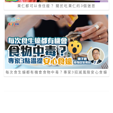
果仁都可以食住瘦？ 關於吃果仁的3個迷思
每次食生蠔都有機會食物中毒？專家3招減風險安心食蠔