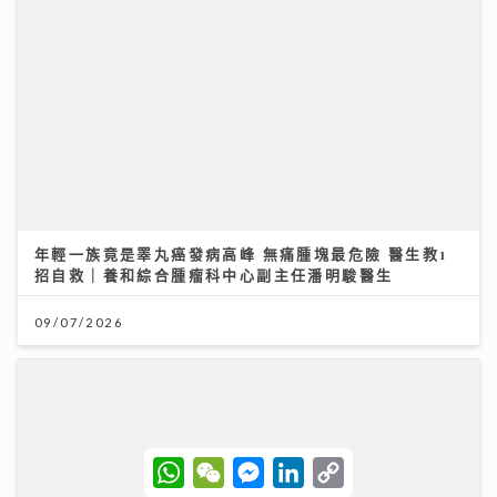
年輕一族竟是睪丸癌發病高峰 無痛腫塊最危險 醫生教1
招自救｜養和綜合腫瘤科中心副主任潘明駿醫生
09/07/2026
W
W
M
L
C
h
e
e
i
o