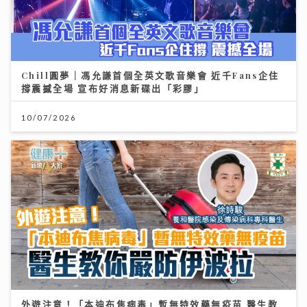
Chill圓夢｜馮允謙首個全英文歌音樂會 近千Fans企住
撐震撼全場 宣布好消息新碟出「彩膠」
10/07/2026
外遊注意！「本迪布焦病毒」暫無特效藥無疫苗 醫生教