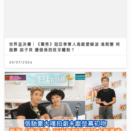
世界盃決賽｜《聲秀》冠亞季軍人馬都愛睇波 馮熙燮 柯
雨霏 胡子貝 邊個係西班牙鐵粉？
20/07/2026
《原來生活好快樂》｜張馳豪大嘆拍劇未獻熒幕初吻 新
歌《樂活道》玩出新鮮感唱功大有進步