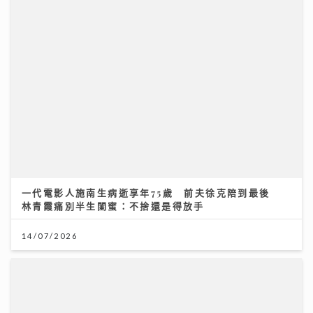
一代電影人施南生病逝享年75歲 前夫徐克陪到最後
林青霞痛別半生閨蜜：不捨還是得放手
14/07/2026