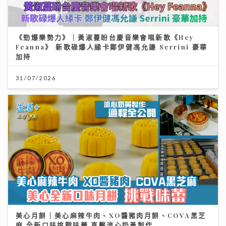
《勁爆樂勢力》｜黃淑蔓盼台慶音樂會唱新歌《Hey
Feanna》 新歌碌爆人緣卡鄭伊健馮允謙 Serrini 豪華
加持
31/07/2026
美心月餅｜美心麻辣牛肉、XO醬豬肉月餅、COVA黑芝
麻 全新口味挑戰味蕾 直擊流心奶黃製作