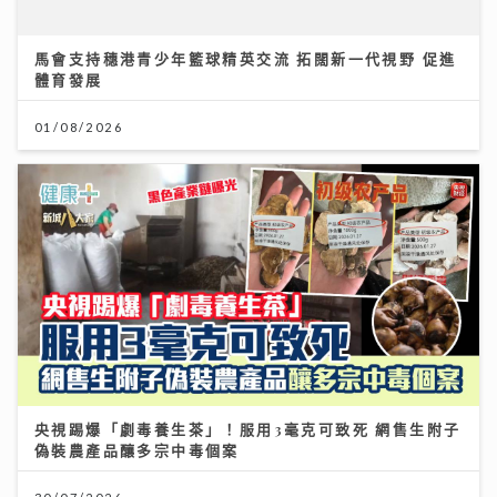
央視踢爆「劇毒養生茶」！服用3毫克可致死 網售生附子
偽裝農產品釀多宗中毒個案
30/07/2026