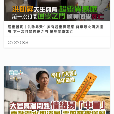
通靈體質｜洪助昇天生擁有超靈異感應 首爆最火酒店撞
鬼 第一次打開通靈之門 驚見同學死亡
27/07/2026
大暑熱到忟 身心勁易「中暑」兩款湯水即消暑 零廚藝都