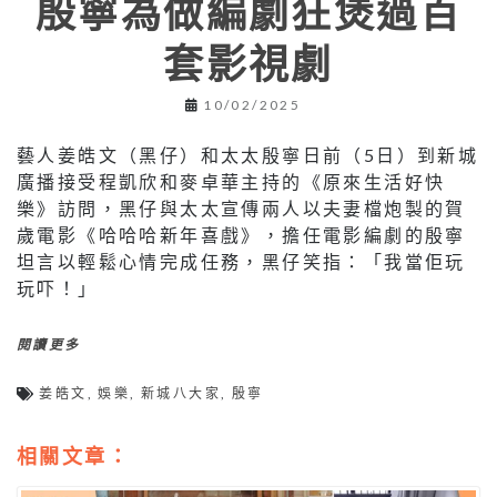
殷寧為做編劇狂煲過百
套影視劇
10/02/2025
藝人姜皓文（黑仔）和太太殷寧日前（5日）到新城
廣播接受程凱欣和麥卓華主持的《原來生活好快
樂》訪問，黑仔與太太宣傳兩人以夫妻檔炮製的賀
歲電影《哈哈哈新年喜戲》，擔任電影編劇的殷寧
坦言以輕鬆心情完成任務，黑仔笑指：「我當佢玩
玩吓！」
閱讀更多
姜皓文
,
娛樂
,
新城八大家
,
殷寧
相關文章：