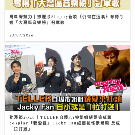
灣區聲勢力｜鄧麗欣Stephy新歌《仍留在這裏》奪得今
週「大灣區音樂榜」冠軍歌
23/07/2026
動漫節2026｜TELLER自爆F.1被姐姐鏟髮染紅頭
cosplay「我愛羅」 Jacky Fan細個被怪獸嚇親 反成
「拉打迷」