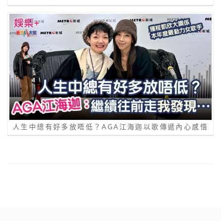
人生中總有好多放唔低？AGA江海迦以歌傳遞內心感悟