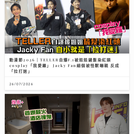
動漫節2026｜TELLER自爆F.1被姐姐鏟髮染紅頭
cosplay「我愛羅」 Jacky Fan細個被怪獸嚇親 反成
「拉打迷」
26/07/2026