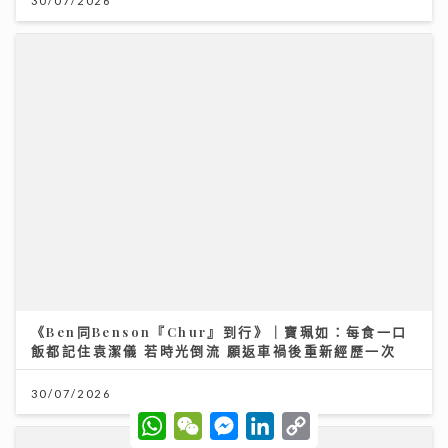
《Ben同Benson『Chur』到行》｜寶珮如：每食一口
飯都記住袁潔儀 若時光倒流 願返車禍後重新經歷一次
30/07/2026
W
W
M
L
C
h
e
e
i
o