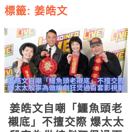
標籤:
姜皓文
姜皓文自嘲「鱷魚頭老
襯底」不擅交際 爆太太