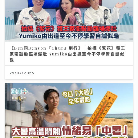
《Ben同Benson『Chur』到行》｜拍攝《繁花》獲王
家衛鼓勵臨場爆肚 Yumiko由出道至今不停學習自謔似
龜
25/07/2026