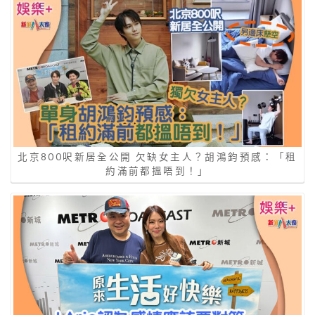
北京800呎新居全公開 欠缺女主人？胡鴻鈞預感：「租
約滿前都搵唔到！」