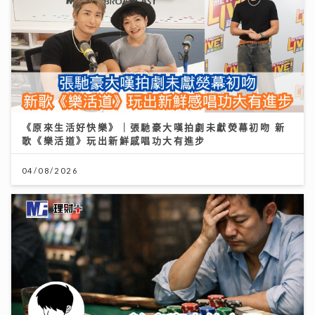
《原來生活好快樂》｜張馳豪大嘆拍劇未獻熒幕初吻 新
歌《樂活道》玩出新鮮感唱功大有進步
04/08/2026