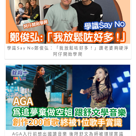
學識Say No鄭俊弘：「我放鬆咗好多！」讚老婆夠硬淨
阿仔開始學爬
AGA入行前想出國讀音樂 後拜舒文為師被環球賞識