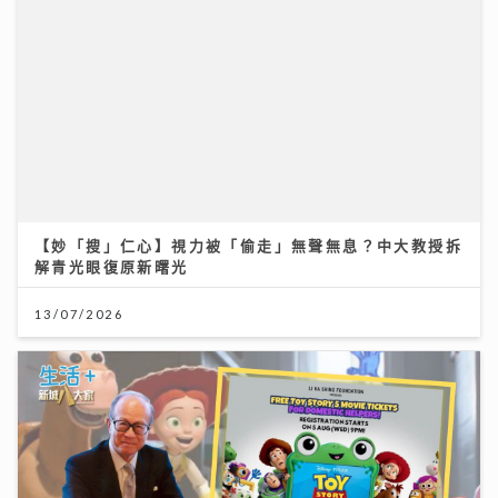
【妙「搜」仁心】視力被「偷走」無聲無息？中大教授拆
解青光眼復原新曙光
13/07/2026
李嘉誠基金會 x 迪士尼 邀請逾2.4萬名外傭假日看《反