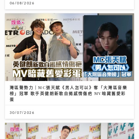
06/08/2026
灣區聲勢力｜MC張天賦《男人怎可以》奪「大灣區音樂
榜」冠軍 歌手英健朗新歌自揭感情傷疤 MV暗藏舊愛彩
蛋
30/07/2026