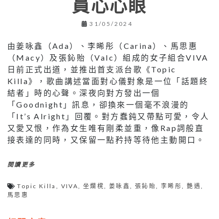
員心心眼
31/05/2024
由姜咏鑫（Ada）、李晞彤（Carina）、馬思惠
（Macy）及張鈊貽（Valc）組成的女子組合VIVA
日前正式出道，並推出首支派台歌《Topic
Killa》，歌曲講述當面對心儀對象是一位「話題終
結者」時的心聲。深夜向對方發出一個
「Goodnight」訊息，卻換來一個毫不浪漫的
「It’s Alright」回覆。對方蠢鈍又帶點可愛，令人
又愛又恨，作為女生唯有剛柔並重，像Rap詞般直
接表達的同時，又保留一點矜持等待他主動開口。
閱讀更多
Topic Killa
,
VIVA
,
坐爛櫈
,
姜咏鑫
,
張鈊貽
,
李晞彤
,
艷遇
,
馬思惠