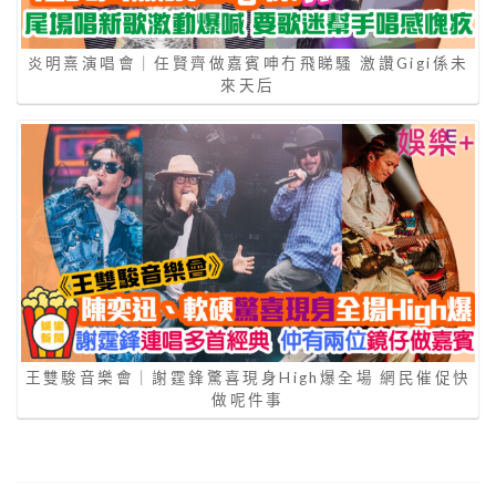
炎明熹演唱會｜任賢齊做嘉賓呻冇飛睇騷 激讚Gigi係未
來天后
王雙駿音樂會｜謝霆鋒驚喜現身High爆全場 網民催促快
做呢件事