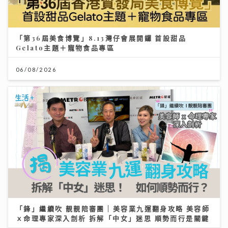
「第36屆美食博覽」8.13灣仔會展開鑼 首設甜品
Gelato主題＋寵物食品專區
06/08/2026
「鋒」繼續吹 靚靚陪審團 | 美容業九運翻身攻略 美容師
ｘ命理專家深入剖析 拆解「中女」迷思 順勢而行是關鍵