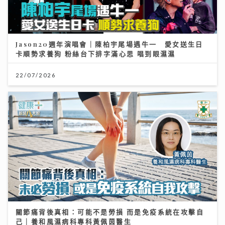
Jason20週年演唱會｜陳柏宇尾場遇牛一 愛女送生日
卡順勢求養狗 粉絲台下排字滿心思 唱到眼濕濕
22/07/2026
關節痛背後真相：可能不是勞損 而是免疫系統在攻擊自
己｜養和風濕病科專科黃佩茵醫生