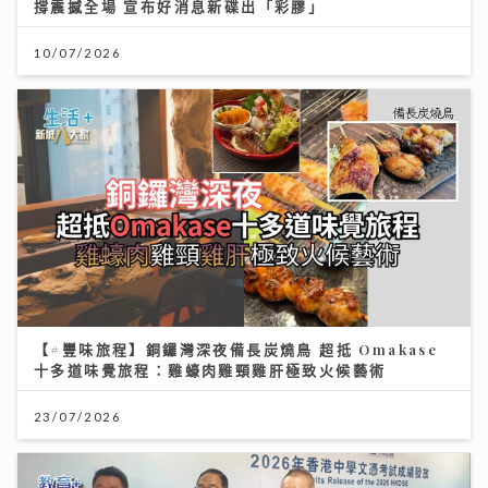
撐震撼全場 宣布好消息新碟出「彩膠」
10/07/2026
【#豐味旅程】銅鑼灣深夜備長炭燒鳥 超抵 Omakase
十多道味覺旅程：雞蠔肉雞頸雞肝極致火候藝術
23/07/2026