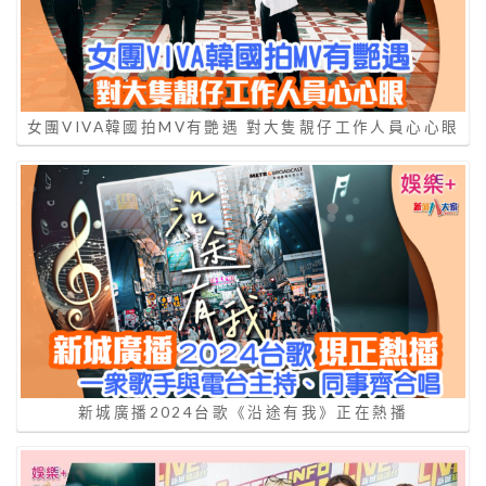
女團VIVA韓國拍MV有艷遇 對大隻靚仔工作人員心心眼
新城廣播2024台歌《沿途有我》正在熱播