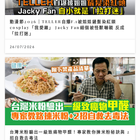
動漫節2026｜TELLER自爆F.1被姐姐鏟髮染紅頭
cosplay「我愛羅」 Jacky Fan細個被怪獸嚇親 反成
「拉打迷」
26/07/2026
台灣米粉驗出一級致癌物甲醛！專家教你揀米粉秘訣與 2
招自救去毒法