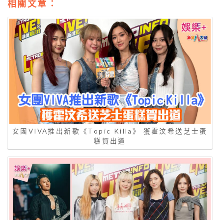
相關文章：
女團VIVA推出新歌《Topic Killa》 獲霍汶希送芝士蛋
糕賀出道