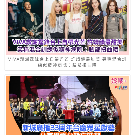
VIVA讚謝霆鋒台上自帶光芒 許靖韻最甜美 笑稱混合訓
練似精神病院：臉部扭曲晒