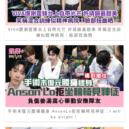
VIVA讚謝霆鋒台上自帶光芒 許靖韻最甜美 笑稱混合訓
練似精神病院：臉部扭曲晒
手術未復元腰痛纏身 AnsonLo拒坐輪椅見神徒：I will
be alright！