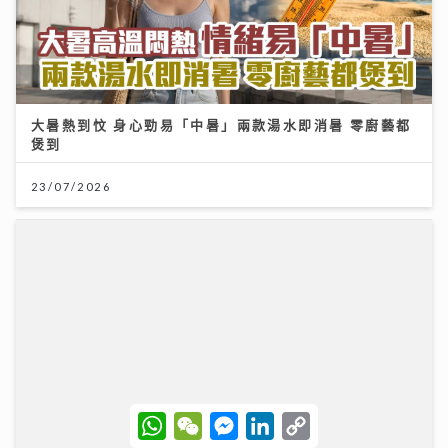
大暑熱到忟 身心勁易「中暑」兩款湯水即消暑 零廚藝都
煲到
23/07/2026
W
W
M
L
C
h
e
e
i
o