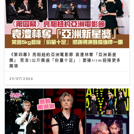
《第四幕》亮相紐約亞洲電影節 袁澧林奪「亞洲新星
獎」 笑言5公斤獎座「份量十足」：要操Gym迎接更多
獎項
25/07/2026