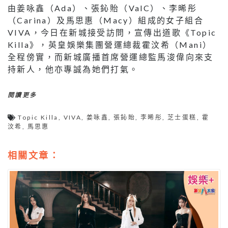
由姜咏鑫（Ada）、張鈊貽（ValC）、李晞彤
（Carina）及馬思惠（Macy）組成的女子組合
VIVA，今日在新城接受訪問，宣傳出道歌《Topic
Killa》，英皇娛樂集團營運總裁霍汶希（Mani）
全程傍實，而新城廣播首席營運總監馬浚偉向來支
持新人，他亦專誠為她們打氣。
閱讀更多
Topic Killa
,
VIVA
,
姜咏鑫
,
張鈊貽
,
李晞彤
,
芝士蛋糕
,
霍
汶希
,
馬思惠
相關文章：