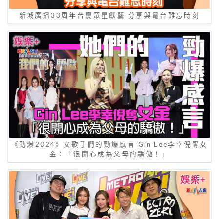
新城廣播33周年台慶眾星獻藝 分享與電台難忘時刻
《勁爆2024》女歌手們的勁爆感言 Gin Lee李幸倪奪女
金：「很開心成為父母的驕傲！」