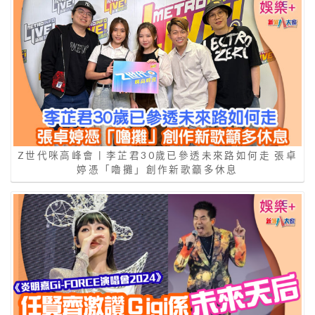
Z世代咪高峰會丨李芷君30歲已參透未來路如何走 張卓
婷憑「嚕攤」創作新歌籲多休息