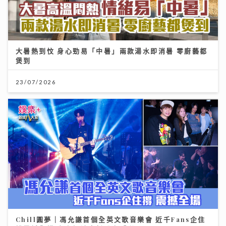
大暑熱到忟 身心勁易「中暑」兩款湯水即消暑 零廚藝都
煲到
23/07/2026
Chill圓夢｜馮允謙首個全英文歌音樂會 近千Fans企住