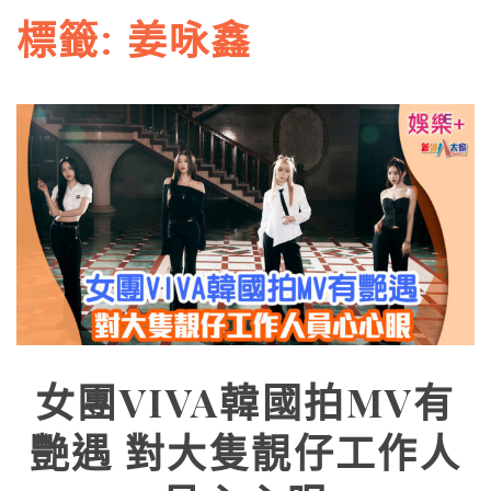
標籤:
姜咏鑫
女團VIVA韓國拍MV有
艷遇 對大隻靚仔工作人