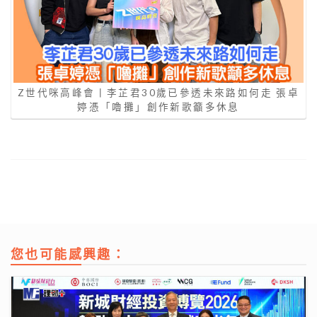
Z世代咪高峰會丨李芷君30歲已參透未來路如何走 張卓
婷憑「嚕攤」創作新歌籲多休息
您也可能感興趣：