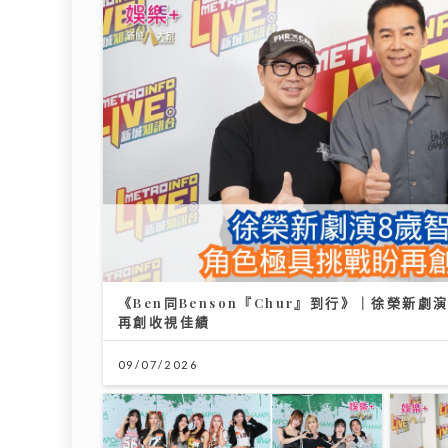
DSE放榜2026終極懶人包｜惡劣天
7.2
氣安排＋物品清單+重要日程
肝 四
肝癌
14/07/2026
28/07