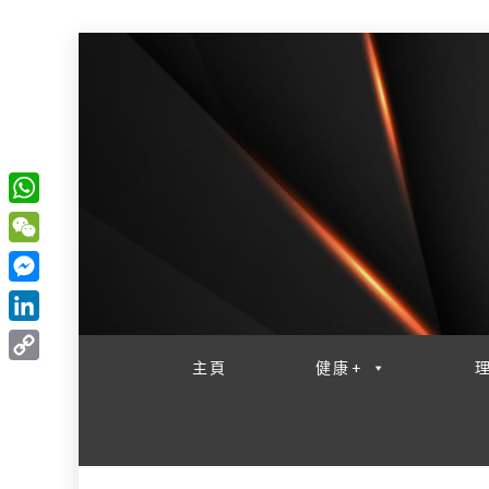
W
一網睇盡 八家大成
h
W
a
e
M
t
C
e
L
s
h
s
i
主頁
健康+
A
C
a
s
n
p
o
t
e
k
p
p
n
e
y
g
d