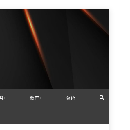
樂+
體育+
藝術+