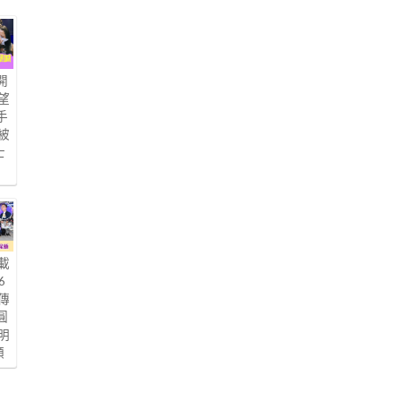
開
望
手
被
士
載
6
傳
圓
明
額