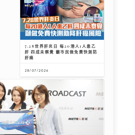
r』到行》｜徐榮新劇演8歲智障人士 角色極具挑戰盼