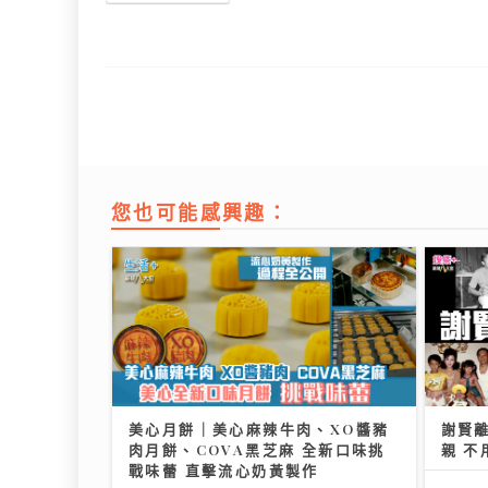
您也可能感興趣：
美心月餅｜美心麻辣牛肉、XO醬豬
謝賢
肉月餅、COVA黑芝麻 全新口味挑
親 不
戰味蕾 直擊流心奶黃製作