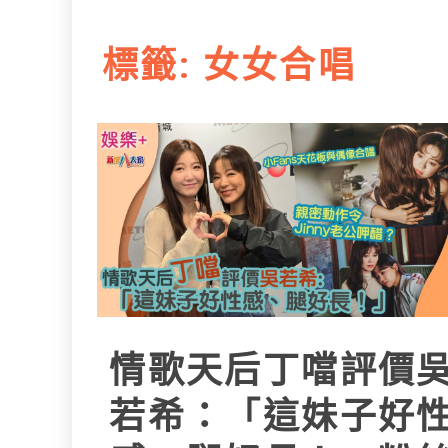
L
e
I
i
r
標籤:
女女合唱
n
n
k
情歌天后丁噹評價
若希：「這妹子好