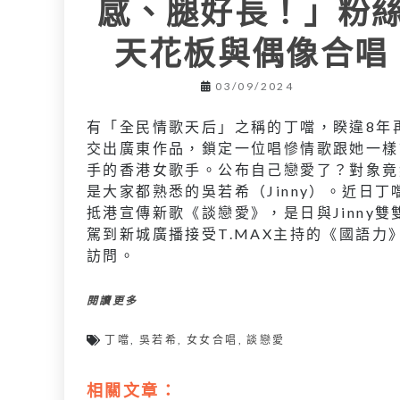
感、腿好長！」粉
天花板與偶像合唱
03/09/2024
有「全民情歌天后」之稱的丁噹，睽違8年
交出廣東作品，鎖定一位唱慘情歌跟她一樣
手的香港女歌手。公布自己戀愛了？對象竟
是大家都熟悉的吳若希（Jinny）。近日丁
抵港宣傳新歌《談戀愛》，是日與Jinny雙
駕到新城廣播接受T.MAX主持的《國語力
訪問。
閱讀更多
丁噹
,
吳若希
,
女女合唱
,
談戀愛
相關文章：