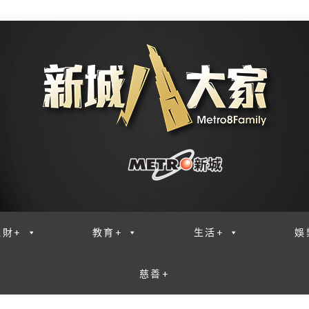
理財+
教育+
生活+
娛
慈善+