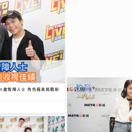
8世界肝炎日 每20港人1人患乙
成未察覺 籲市民做免費快測防
/2026
《Ben同Benson『Chu
再創收視佳績
09/07/2026