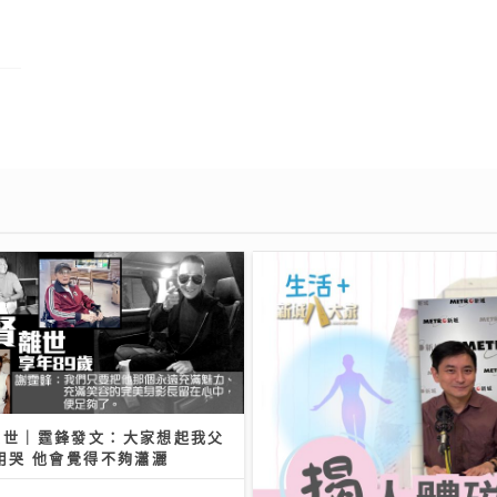
離世｜霆鋒發文：大家想起我父
用哭 他會覺得不夠瀟灑