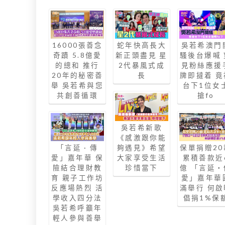
16000張善念
蛇年快高長大
吳若希澳門
奇蹟 5.8億愛
新正頭盡見 星
騷後台爆喊 
的總和 推行
2代暴風式成
見粉絲應援
20年的秘密善
長
牌即撻着 竟
舉 吳若希與您
台下1位女
共創善循環
搶fo
吳若希新歌
《感激跟你能
「言延 · 傳
夠遇見》希望
保單捐贈20
愛」嘉年華 保
大家享受生活
累積善款近
險結合理財教
珍惜當下
億 「言延‧
育 親子工作坊
愛」嘉年華
反應場熱烈 活
滿舉行 何啟
學收入四分法
倡捐1%保
吳若希呼籲年
輕人參與善舉