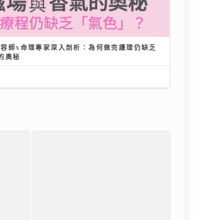
 美容師x命理專家深入剖析：為何做完護理仍缺乏
的奧秘
堂 泰
「第36屆美食博覽」8.13灣仔會展
尋找失
開鑼 首設甜品Gelato主題＋寵物食
品專區
06/08/2026