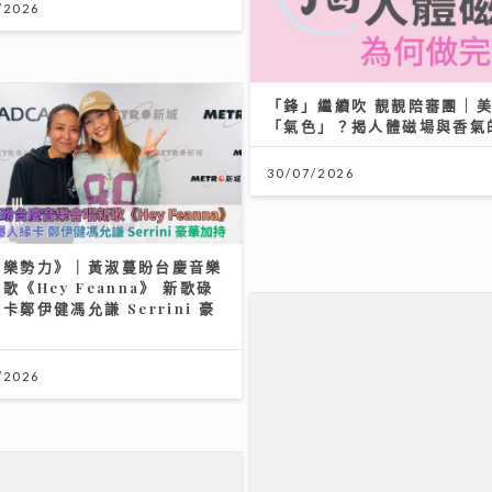
/2026
「鋒」繼續吹 靚靚陪審團 |
「氣色」？揭人體磁場與香氣
30/07/2026
爆樂勢力》｜黃淑蔓盼台慶音樂
歌《Hey Feanna》 新歌碌
卡鄭伊健馮允謙 Serrini 豪
持
/2026
【#豐味旅程】｜九龍城深夜食
國直送胡椒豬骨湯燒肉卷粉 
傳豬油撈飯香
02/08/2026