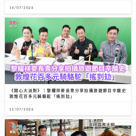
《開心大派對》｜黎耀祥麥長青分享拍攝旅遊節目辛酸史
敦煌花百多元騎駱駝「搖到攰」
11/07/2026
【#豐味旅程】｜尖沙咀iSQUARE南海一號 維港全景的
南洋粵菜體驗 金榜醬煮大蝦與茶燻雞的航海日誌