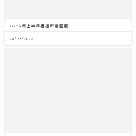
《原來生活好快樂》｜張馳豪大嘆拍劇未獻熒幕初吻 新
歌《樂活道》玩出新鮮感唱功大有進步
04/08/2026