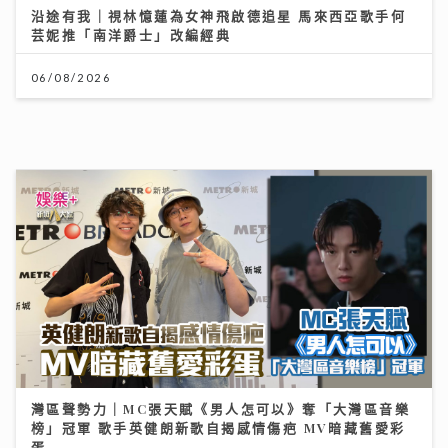
灣區聲勢力｜MC張天賦《男人怎可以》奪「大灣區音樂
榜」冠軍 歌手英健朗新歌自揭感情傷疤 MV暗藏舊愛彩
蛋
30/07/2026
《原來生活好快樂》｜倪震權跨界出歌《錯過了沒下次》
從排球港隊到樂壇新人 自爆錄音勁緊張