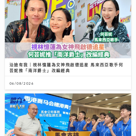
沿途有我｜視林憶蓮為女神飛啟德追星 馬來西亞歌手何
芸妮推「南洋爵士」改編經典
06/08/2026
馬會支持穗港青少年籃球精英交流 拓闊新一代視野 促進
體育發展
01/08/2026