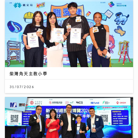
柴灣角天主教小學
31/07/2026
投資博覽壓軸場：AI熱潮降溫 市場風險升溫 輪證定律揭
示散戶警號
12/07/2026