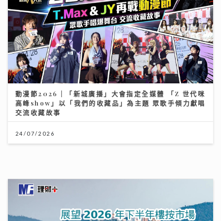
民生無小事｜安老政策面臨挑戰 管浩鳴倡善用大灣區及
樂齡科技
19/07/2026