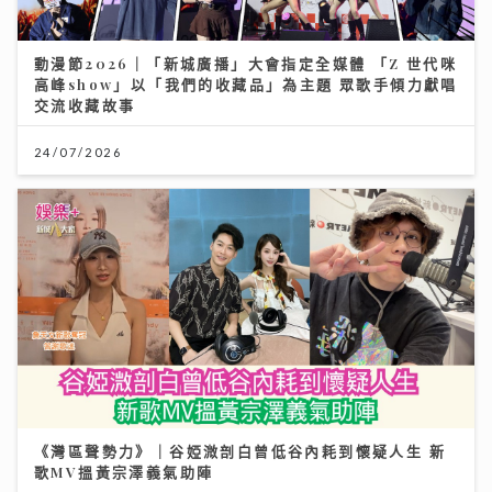
《灣區聲勢力》｜谷婭溦剖白曾低谷內耗到懷疑人生 新
歌MV搵黃宗澤義氣助陣
16/07/2026