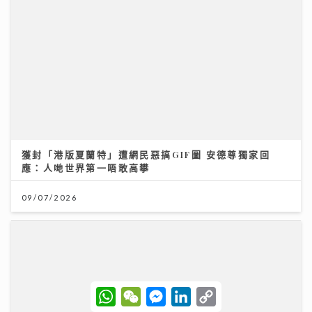
DSE明日放榜｜今屆誕生24名狀元 當中11人是超級狀元
14/07/2026
W
W
M
L
C
h
e
e
i
o