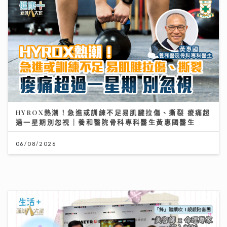
HYROX熱潮！急進或訓練不足易肌腱拉傷、撕裂 痠痛超
過一星期別忽視｜養和醫院骨科專科醫生黃惠國醫生
06/08/2026