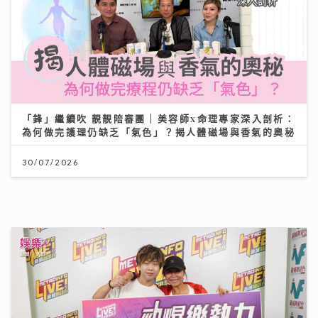
「鋒」繼續吹 靚靚陪審團 | 美容師x命理專家深入剖析：
為何做完護理仍缺乏「氣色」？揭人體磁場與香氣的奧秘
30/07/2026
何家銘憑《失物歌》搵到人生 忙碌工作以外要尋找健康
心態
08/07/2026