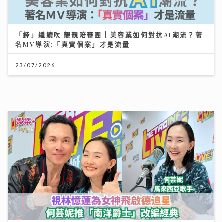
沿途有我｜視林憶蓮為女神飛啟德追星 馬來西亞歌手何
芸妮推「南洋爵士」改編經典
06/08/2026