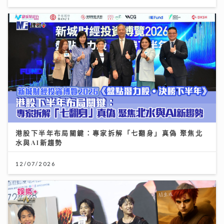
港股下半年布局關鍵：專家拆解「七翻身」真偽 聚焦北
水與AI新趨勢
12/07/2026
動漫節2026｜TELLER自爆F.1被姐姐鏟髮染紅頭
cosplay「我愛羅」 Jacky Fan細個被怪獸嚇親 反成
「拉打迷」
26/07/2026