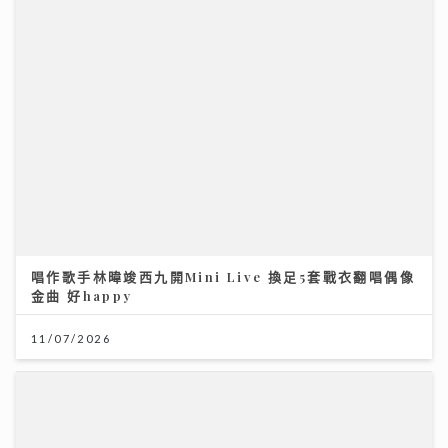
MIRROR新歌與張繼聰緣份奇妙 預告年底演唱會將以小
組拆解Solo作品
08/08/2026