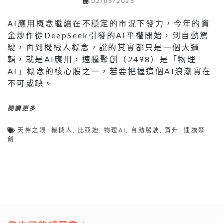
02/05/2025
AI應用概念繼續在不穩定的市況下發力，今年的資
金炒作從DeepSeek引發的AI平權開始，到自動駕
駛，再到機械人概念，說的其實都只是一個大邏
輯，就是AI應用，速騰聚創（2498）是「物理
AI」概念的核心股之一，若要把握這個AI浪潮實在
不可或缺。
閱讀更多
天神之眼
,
機械人
,
比亞迪
,
物理AI
,
自動駕駛
,
賀升
,
速騰聚
創