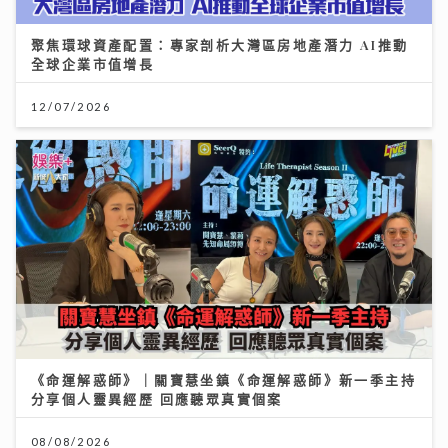
《命運解惑師》｜關寶慧坐鎮《命運解惑師》新一季主持
分享個人靈異經歷 回應聽眾真實個案
08/08/2026