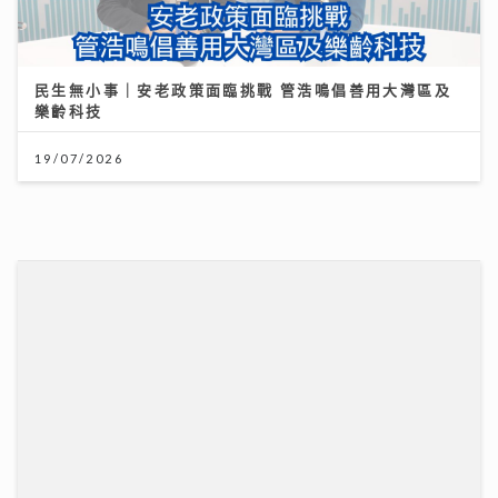
聖公會基榮小學
31/07/2026
一代電影人施南生病逝享年75歲 前夫徐克陪到最後
林青霞痛別半生閨蜜：不捨還是得放手
14/07/2026