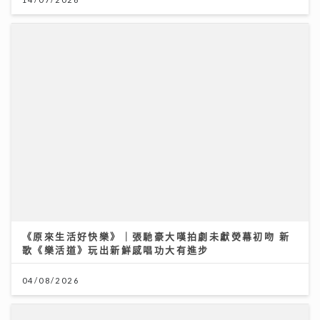
獲封「港版夏蘭特」遭網民惡搞GIF圖 安德尊獨家回
應：人哋世界第一唔敢高攀
09/07/2026