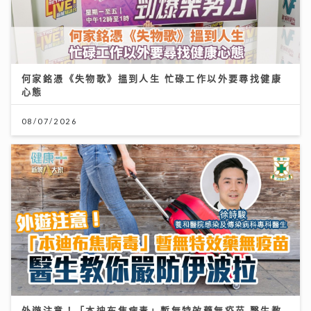
外遊注意！「本迪布焦病毒」暫無特效藥無疫苗 醫生教
你嚴防伊波拉｜養和醫院感染及傳染病科專科醫生徐詩駿
醫生
30/07/2026