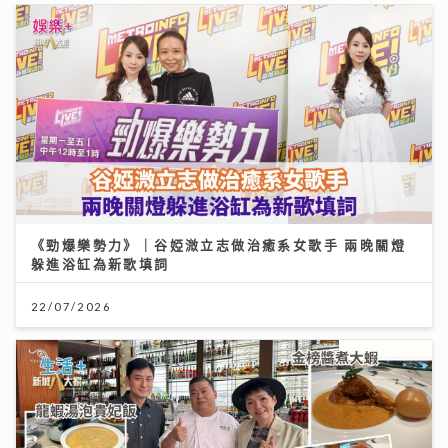
《勁爆樂勢力》｜谷婭溦立志做治癒系女歌手 兩晚關燈
躲進浴缸為新歌填詞
22/07/2026