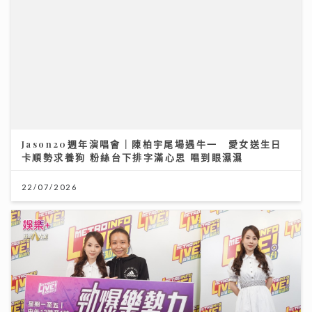
《勁爆樂勢力》｜谷婭溦立志做治癒系女歌手 兩晚關燈
躲進浴缸為新歌填詞
22/07/2026