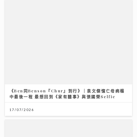
灣區聲勢力｜MC張天賦《男人怎可以》奪「大灣區音樂
榜」冠軍 歌手英健朗新歌自揭感情傷疤 MV暗藏舊愛彩
蛋
30/07/2026