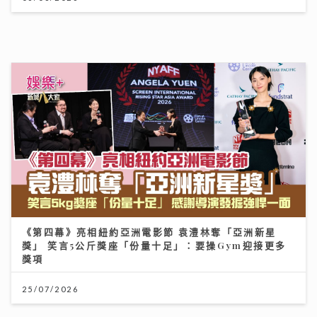
《第四幕》亮相紐約亞洲電影節 袁澧林奪「亞洲新星
獎」 笑言5公斤獎座「份量十足」：要操Gym迎接更多
獎項
25/07/2026
李嘉誠基金會 x 迪士尼 邀請逾2.4萬名外傭假日看《反