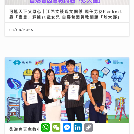
《開心大派對》｜黎耀祥麥長青分享拍攝旅遊節目辛酸史
敦煌花百多元騎駱駝「搖到攰」
11/07/2026
W
W
M
L
C
h
e
e
i
o