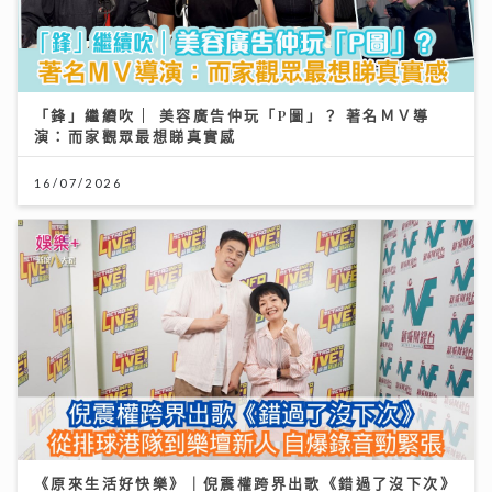
「鋒」繼續吹 | 美容廣告仲玩「P圖」？ 著名ＭＶ導
演：而家觀眾最想睇真實感
16/07/2026
《原來生活好快樂》｜倪震權跨界出歌《錯過了沒下次》