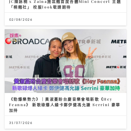
JC陳詠桐 x Zaina施匡翹首度合體Mini Concert 主題
「桐翹社」 校服look敬請期待
02/08/2026
《勁爆樂勢力》｜黃淑蔓盼台慶音樂會唱新歌《Hey
Feanna》 新歌碌爆人緣卡鄭伊健馮允謙 Serrini 豪華
加持
31/07/2026