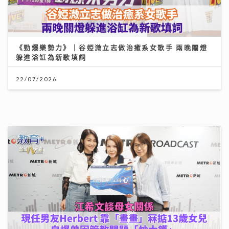
可連天下父母心｜江希文談母女關係 現任男友Herbert
靠「畫畫」冧掂13歲女兒 自爆曾因管教問題「炒大鑊」
03/08/2026
柴灣角天主教小學
31/07/2026