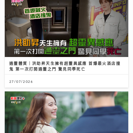
通靈體質｜洪助昇天生擁有超靈異感應 首爆最火酒店撞
鬼 第一次打開通靈之門 驚見同學死亡
27/07/2026