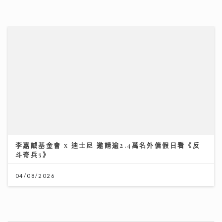
斗奇兵5》
04/08/2026
《Ben同Benson『Chur』到行》｜袁文傑憶亡母病榻
中最後一程 最想回到《家有囍事》與張國榮Selfie
17/07/2026