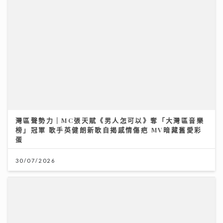
Jason20週年演唱會｜陳柏宇尾場遇牛一 愛女送生日
卡順勢求養狗 粉絲台下排字滿心思 唱到眼濕濕
22/07/2026