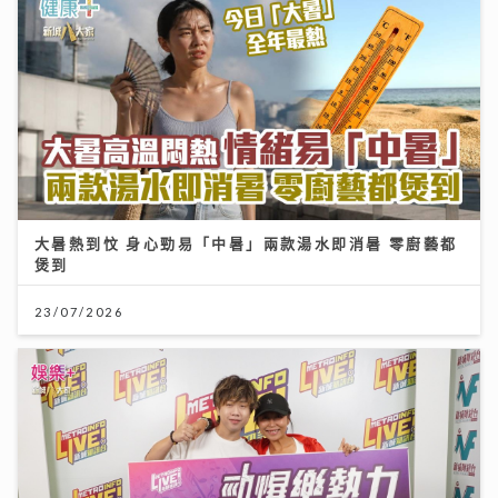
大暑熱到忟 身心勁易「中暑」兩款湯水即消暑 零廚藝都
煲到
23/07/2026