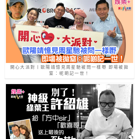
開心大派對丨歐陽靖憶見周星馳被問一樣嘢 即場被拋
窒：呢啲記一世！