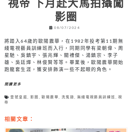
視帝 下月赴大馬拍攝闖
影圈
08/07/2024
將踏入64歲的歐陽震華，在1982年投考第11期無
綫電視藝員訓練班而入行，同期同學有梁朝偉、周
星馳、吳鎮宇、張兆輝、關禮傑、湯鎮宗、李子
雄、吳廷燁、林俊賢等等。畢業後，歐陽震華開始
跑龍套生涯，獲安排飾演一些不起眼的角色。
閱讀更多
壹號皇庭
,
影圈
,
歐陽震華
,
洗冤錄
,
無綫電視藝員訓練班
,
視
帝
相關文章：