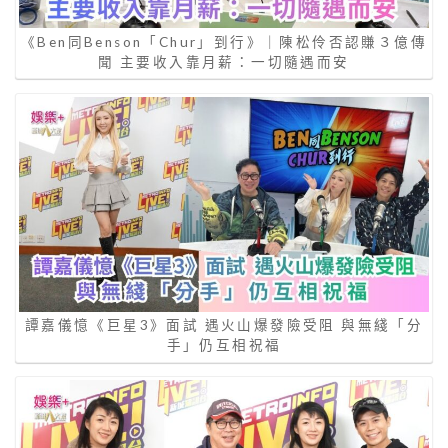
《Ben同Benson「Chur」到行》｜陳松伶否認賺３億傳
聞 主要收入靠月薪：一切隨遇而安
譚嘉儀憶《巨星3》面試 遇火山爆發險受阻 與無綫「分
手」仍互相祝福