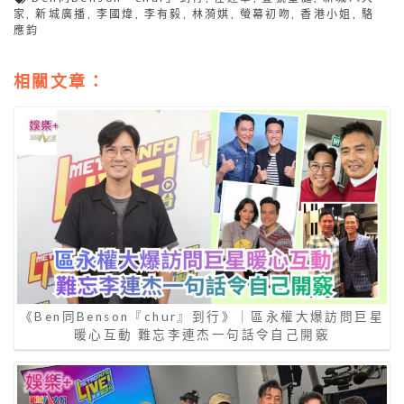
家
,
新城廣播
,
李國煒
,
李有毅
,
林漪娸
,
螢幕初吻
,
香港小姐
,
駱
應鈞
相關文章：
《Ben同Benson『chur』到行》｜區永權大爆訪問巨星
暖心互動 難忘李連杰一句話令自己開竅