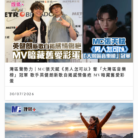
灣區聲勢力｜MC張天賦《男人怎可以》奪「大灣區音樂
榜」冠軍 歌手英健朗新歌自揭感情傷疤 MV暗藏舊愛彩
蛋
30/07/2026