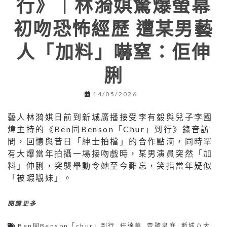
行》｜林漪娸驚爆螢幕
初吻恐怖經歷 遭某男藝
人「加料」嚇窒：佢伸
脷
14/05/2026
藝人林漪娸日前到新城廣播接受李有毅與兒子李國
煒主持的《Ben同Benson「Chur」到行》錄音訪
問，回憶與昔日「紳士拍檔」的合作點滴，同時罕
有大爆當年拍攝一場接吻戲時，某男演員突然「加
料」伸脷，突襲舉動令她至今難忘，笑指當年疑似
「被蝦𡃁妹」。
閱讀更多
Ben同Benson「chur」到行
,
任達華
,
壹號皇庭
,
新城八大