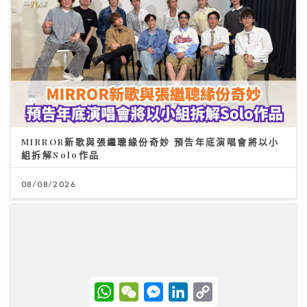
MIRROR新歌與張繼聰緣份奇妙 預告年底演唱會將以小
組拆解Solo作品
08/08/2026
W
W
M
L
C
h
e
e
i
o