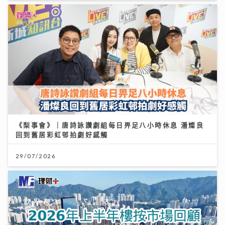
《梨事會》｜唐詩詠讚劇組每日畀足八小時休息 潘燦良
回到舊居彩虹邨拍劇好感觸
29/07/2026