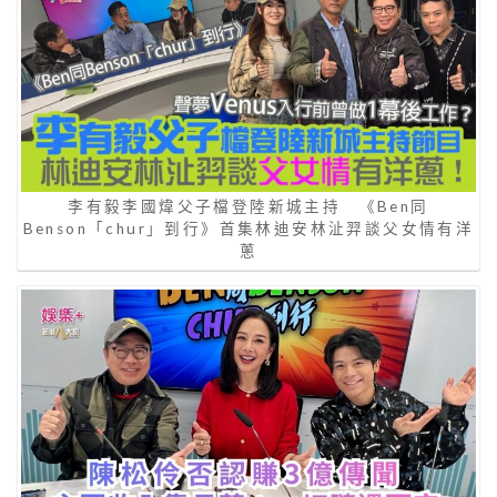
李有毅李國煒父子檔登陸新城主持 《Ben同
Benson「chur」到行》首集林迪安林沚羿談父女情有洋
蔥