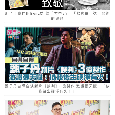
別了！我們的Benz雄 給「方中sir」「歡喜哥」送上最後
的致敬
甄子丹自導自演新片《誤判》3億製作 激讚張天賦：「似
我後生硬淨有火！」