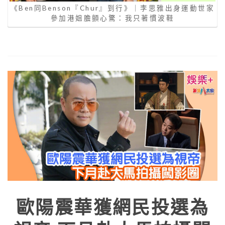
《Ben同Benson『Chur』到行》｜李思雅出身運動世家
參加港姐膽顫心驚：我只著慣波鞋
歐陽震華獲網民投選為