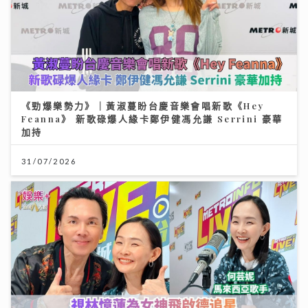
《勁爆樂勢力》｜黃淑蔓盼台慶音樂會唱新歌《Hey
Feanna》 新歌碌爆人緣卡鄭伊健馮允謙 Serrini 豪華
加持
31/07/2026