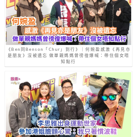
《Ben同Benson「Chur」到行》｜何婉盈感激《再見亦
是朋友》沒被遺忘 做單親媽媽曾徬徨爆喊：帶住個女唔
知點行