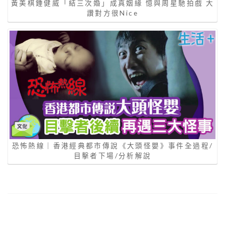
黃美棋鍾健威「結三次婚」成真姻緣 憶與周星馳拍戲 大
讚對方很Nice
恐怖熱線｜香港經典都市傳說《大頭怪嬰》事件全過程/
目擊者下場/分析解說