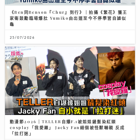
《Ben同Benson『Chur』到行》｜拍攝《繁花》獲王
家衛鼓勵臨場爆肚 Yumiko由出道至今不停學習自謔似
龜
25/07/2026
動漫節2026｜TELLER自爆F.1被姐姐鏟髮染紅頭
cosplay「我愛羅」 Jacky Fan細個被怪獸嚇親 反成
「拉打迷」