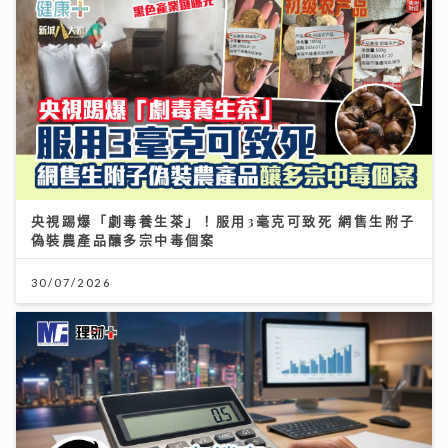
央視踢爆「劇毒養生茶」！服用3毫克可致死 網售生附子
偽裝農產品釀多宗中毒個案
30/07/2026