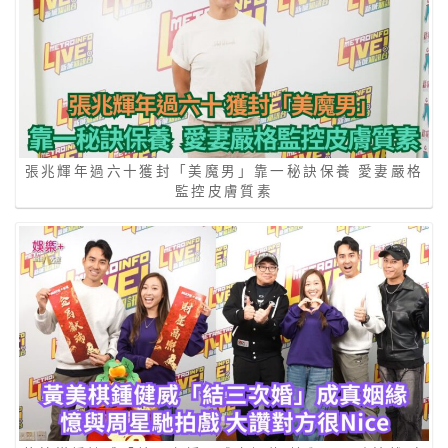
張兆輝年過六十獲封「美魔男」靠一秘訣保養 愛妻嚴格
監控皮膚質素