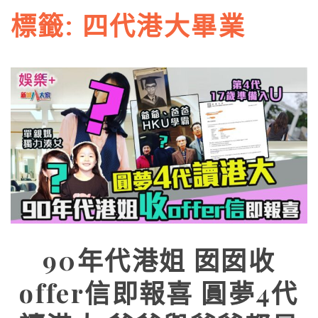
標籤:
四代港大畢業
90年代港姐 囡囡收
offer信即報喜 圓夢4代