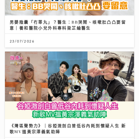
男嬰陰囊「冇睪丸」？醫生：BB哭鬧、咳嗽肚凸凸要留
意｜養和醫院小兒外科專科梁芷綸醫生
23/07/2026
《灣區聲勢力》｜谷婭溦剖白曾低谷內耗到懷疑人生 新
歌MV搵黃宗澤義氣助陣