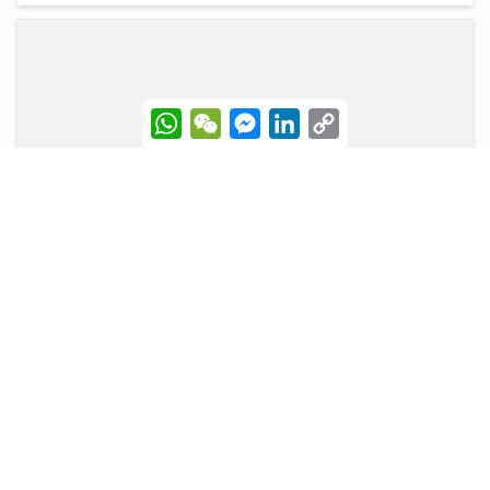
W
W
M
L
C
h
e
e
i
o
a
C
s
n
p
t
h
s
k
y
s
a
e
e
L
A
t
n
d
i
世界盃決賽｜球迷逼爆黃埔美食坊直擊西班牙奪冠 300
p
g
I
n
吋巨型大屏幕睇入球勁震撼
p
e
n
k
r
20/07/2026