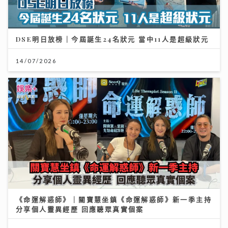
DSE明日放榜｜今屆誕生24名狀元 當中11人是超級狀元
14/07/2026
《命運解惑師》｜關寶慧坐鎮《命運解惑師》新一季主持
分享個人靈異經歷 回應聽眾真實個案