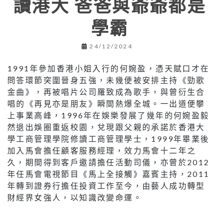
讀港大 爸爸與爺爺都是
學霸
24/12/2024
1991年參加香港小姐入行的何婉盈，憑天賦口才在
問答環節突圍晉身五強，未幾便被安排主持《勁歌
金曲》，再被唱片公司羅致成為歌手，與曾衍生合
唱的《再見亦是朋友》瞬間熱爆全城。一出道便攀
上事業高峰，1996年在娛樂發展了幾年的何婉盈毅
然退出娛圈重返校園，兌現跟父親的承諾於香港大
學工商管理學院修讀工商管理學士，1999年畢業後
加入馬會擔任顧客服務經理，效力馬會十二年之
久，期間得到客戶邀請擔任活動司儀，亦曾於2012
年任馬會電視節目《馬上全接觸》嘉賓主持，2011
年轉到證券行擔任投資工作至今，由藝人成功轉型
財經界女強人，以知識改變命運。