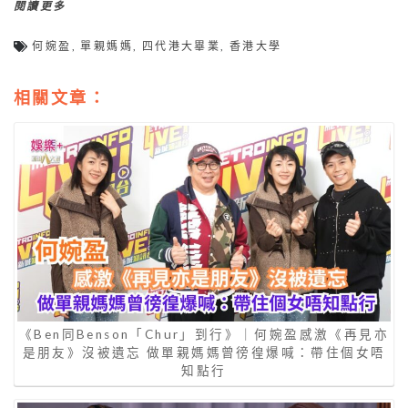
閱讀更多
何婉盈
,
單親媽媽
,
四代港大畢業
,
香港大學
相關文章：
《Ben同Benson「Chur」到行》｜何婉盈感激《再見亦
是朋友》沒被遺忘 做單親媽媽曾徬徨爆喊：帶住個女唔
知點行