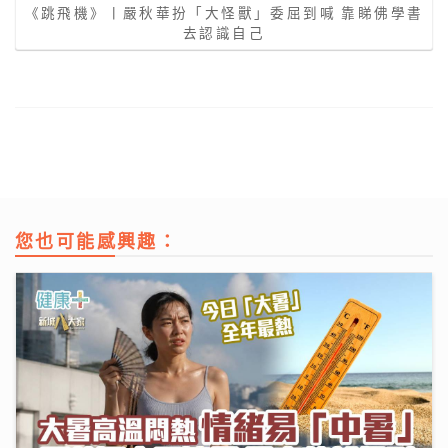
《跳飛機》丨嚴秋華扮「大怪獸」委屈到喊 靠睇佛學書
去認識自己
您也可能感興趣：