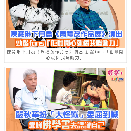
陳慧琳下月為《周禮茂作品展》演出 勁錫fans「佢哋開
心就係我嘅動力」