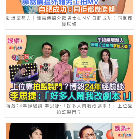
勁爆樂勢力丨譚嘉儀搵外籍男士拍MV 自肥成功：同佢都
幾啱傾
搏殺24年經驗談 李思捷:「好多人鬧我改劇本！」上位靠
拍監製門？