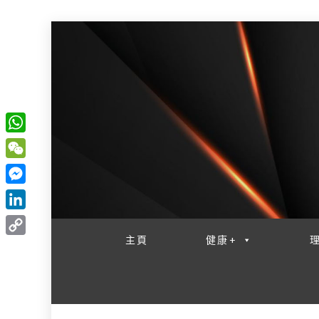
W
一網睇盡 八家大成
h
W
a
e
M
t
C
e
L
s
h
s
i
主頁
健康+
A
C
a
s
n
p
o
t
e
k
p
p
n
e
y
g
d