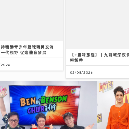
【#豐味旅程】｜九龍城深夜
支持穗港青少年籃球精英交流
撈飯香
新一代視野 促進體育發展
02/08/2026
/2026
勢力｜鄧麗欣Stephy新歌
留在這裏》奪得今週「大灣區音