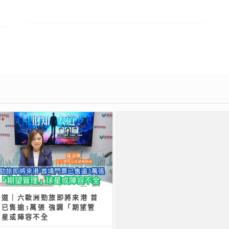
大道｜六歐洲勁旅即將來港 首
已售逾3萬張 強調「期望管
球星或陣容不全