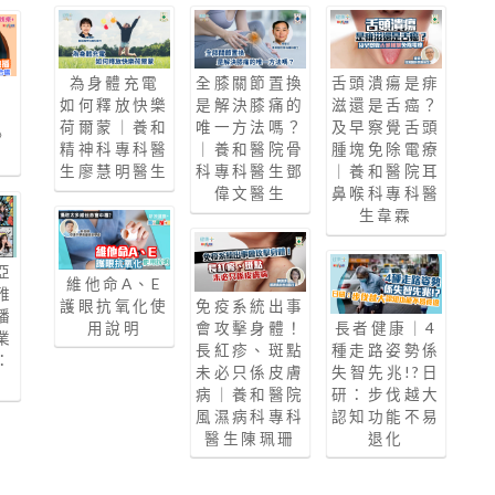
為身體充電
全膝關節置換
舌頭潰瘍是痱
如何釋放快樂
是解決膝痛的
滋還是舌癌？
荷爾蒙｜養和
唯一方法嗎？
及早察覺舌頭
》
精神科專科醫
｜養和醫院骨
腫塊免除電療
生廖慧明醫生
科專科醫生鄧
｜養和醫院耳
偉文醫生
鼻喉科專科醫
生韋霖
亞
維他命A、E
雅
護眼抗氧化使
免疫系統出事
播
用說明
會攻擊身體！
長者健康｜4
業
長紅疹、斑點
種走路姿勢係
：
未必只係皮膚
失智先兆!?日
病｜養和醫院
研：步伐越大
風濕病科專科
認知功能不易
醫生陳珮珊
退化