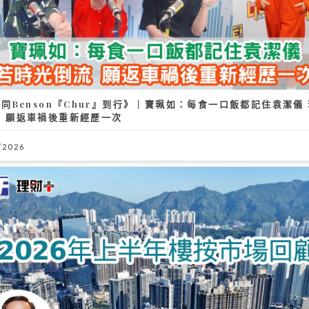
」冠軍歌
/2026
《Ben同Benson『Chu
光倒流 願返車禍後重新經歷
30/07/2026