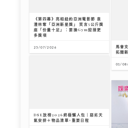
《第四幕》亮相紐約亞洲電影節 袁
澧林奪「亞洲新星獎」 笑言5公斤獎
座「份量十足」：要操Gym迎接更
多獎項
馬會
25/07/2026
拓闊
01/08
DSE放榜2026終極懶人包｜惡劣天
氣安排＋物品清單+重要日程
灣區聲
14/07/2026
《仍