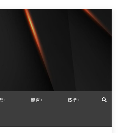
樂+
體育+
藝術+