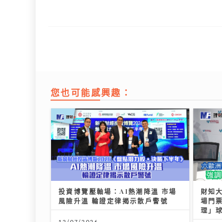
您也可能感興趣：
投資博覽壓軸場：AI熱潮降溫 市場
財知
風險升溫 輪證定律揭示散戶警號
場門票
理」
12/07/2026