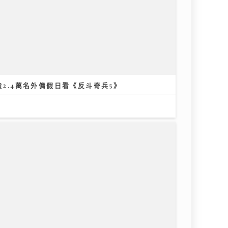
逾2.4萬名外傭假日看《反斗奇兵5》