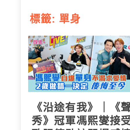
L
e
I
i
r
標籤:
單身
n
n
k
《沿途有我》｜《
秀》冠軍馮熙燮接