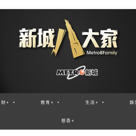
理財+
教育+
生活+
娛
慈善+