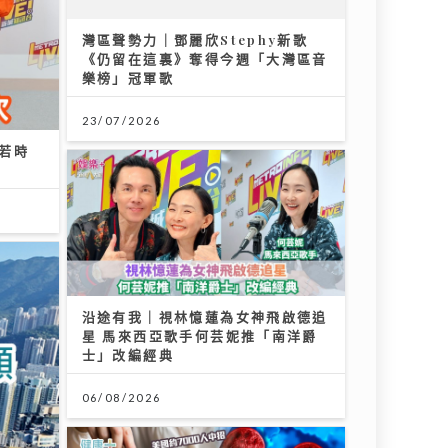
r』到行》｜寶珮如：每食一口飯都記住袁潔儀 若時
一次
沿途有我｜視林憶蓮為女神飛啟德追
星 馬來西亞歌手何芸妮推「南洋爵
士」改編經典
06/08/2026