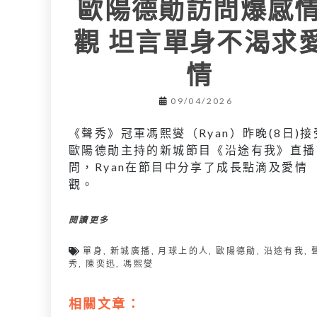
歐陽德勛訪問爆感
觀 坦言單身不渴求
情
09/04/2026
《聲秀》冠軍馮熙燮（Ryan）昨晚(8日)接
歐陽德勛主持的新城節目《沿途有我》直播
問，Ryan在節目中分享了成長點滴及愛情
觀。
閱讀更多
單身
,
新城廣播
,
月球上的人
,
歐陽德勛
,
沿途有我
,
秀
,
陳奕迅
,
馮熙燮
相關文章：