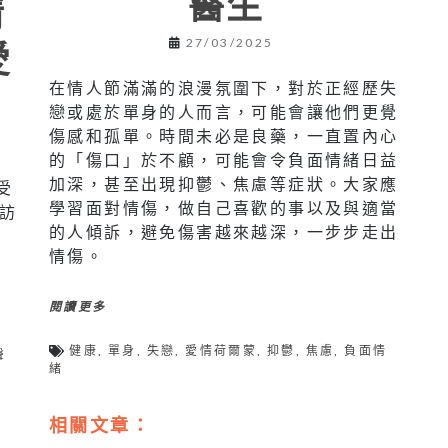
醫生
情
愛
27/03/2025
在情人節滿滿的浪漫氛圍下，對於正經歷失
戀或處於單身的人而言，可能會讓他們更覺
傷感和孤單。時間未必是良藥，一直置內心
的「傷口」於不顧，可能會令負面情緒日益
加深，甚至出現抑鬱、焦慮等症狀。大家應
受
學習面對情傷，做自己喜歡的事以及與適當
訪
的人傾訴，避免傷害越來越深，一步步走出
情傷。
閱讀更多
健康
,
單身
,
失戀
,
愛情荷爾蒙
,
抑鬱
,
焦慮
,
負面情
聲
緒
相關文章：