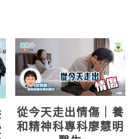
從今天走出情傷｜養
聲
和精神科專科廖慧明
受