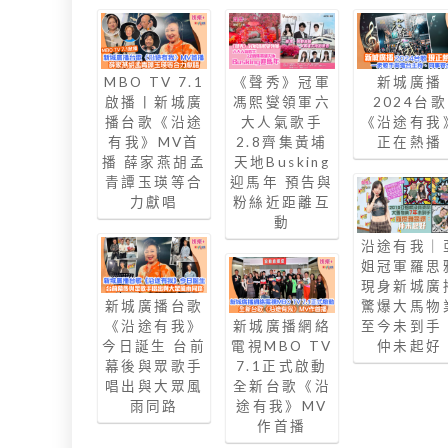
MBO TV 7.1
《聲秀》冠軍
新城廣播
啟播丨新城廣
馮熙燮領軍六
2024台歌
播台歌《沿途
大人氣歌手
《沿途有我
有我》MV首
2.8齊集黃埔
正在熱播
播 薛家燕胡孟
天地Busking
青譚玉瑛等合
迎馬年 預告與
力獻唱
粉絲近距離互
動
沿途有我｜
姐冠軍羅思
現身新城廣
新城廣播台歌
驚爆大馬物
《沿途有我》
新城廣播網絡
至今未到手
今日誕生 台前
電視MBO TV
仲未起好
幕後與眾歌手
7.1正式啟動
唱出與大眾風
全新台歌《沿
雨同路
途有我》MV
作首播