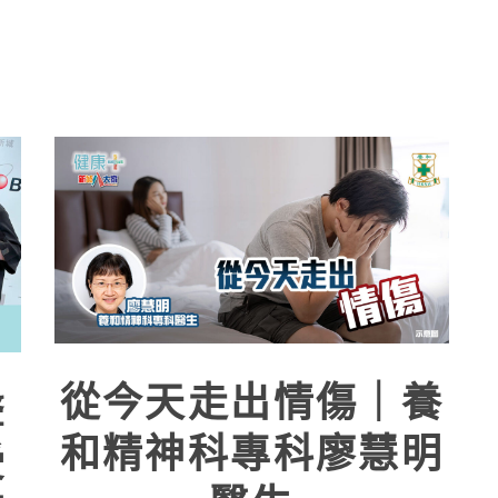
從今天走出情傷｜養
聲
和精神科專科廖慧明
受