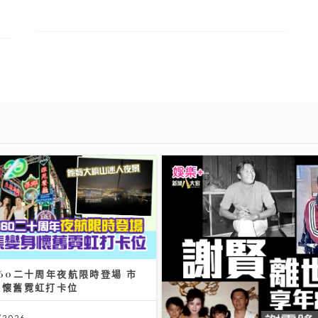
60二十周年夜航限時登場 市
身懷舊霓虹打卡位
/2026