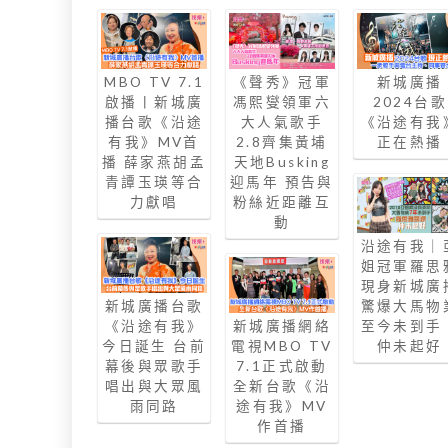
MBO TV 7.1
《聲秀》冠軍
新城廣播
啟播丨新城廣
馮熙燮領軍六
2024台歌
播台歌《沿途
大人氣歌手
《沿途有我
有我》MV首
2.8齊集黃埔
正在熱播
播 薛家燕胡孟
天地Busking
青譚玉瑛等合
迎馬年 預告與
力獻唱
粉絲近距離互
動
沿途有我｜
姐冠軍羅思
現身新城廣
新城廣播台歌
驚爆大馬物
《沿途有我》
新城廣播網絡
至今未到手
今日誕生 台前
電視MBO TV
仲未起好
幕後與眾歌手
7.1正式啟動
唱出與大眾風
全新台歌《沿
雨同路
途有我》MV
作首播