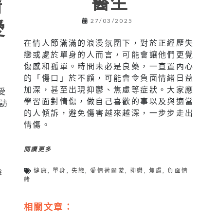
醫生
情
愛
27/03/2025
在情人節滿滿的浪漫氛圍下，對於正經歷失
戀或處於單身的人而言，可能會讓他們更覺
傷感和孤單。時間未必是良藥，一直置內心
的「傷口」於不顧，可能會令負面情緒日益
加深，甚至出現抑鬱、焦慮等症狀。大家應
受
學習面對情傷，做自己喜歡的事以及與適當
訪
的人傾訴，避免傷害越來越深，一步步走出
情傷。
閱讀更多
健康
,
單身
,
失戀
,
愛情荷爾蒙
,
抑鬱
,
焦慮
,
負面情
聲
緒
相關文章：