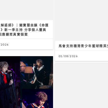
運解惑師》｜關寶慧坐鎮《命運
馬會支持穗港青少年籃球精英
師》新一季主持 分享個人靈異
回應聽眾真實個案
01/08/2026
/2026