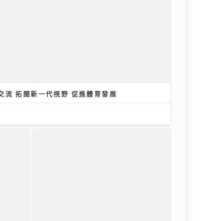
交流 拓闊新一代視野 促進體育發展
央視踢爆「劇毒養生茶」！服用3毫
克可致死 網售生附子偽裝農產品釀
多宗中毒個案
30/07/2026