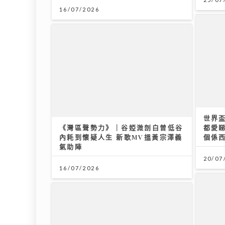
16/07/2026
世界
《灣區聲勢力》｜谷婭溦剖白曾低谷
都愛睇
內耗到懷疑人生 新歌MV搵黃宗澤義
個係
氣助陣
20/07
16/07/2026