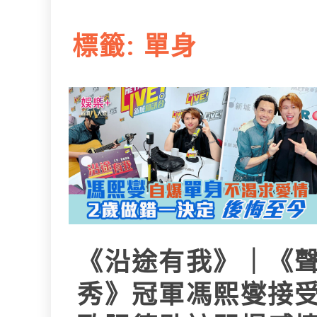
L
e
I
i
r
標籤:
單身
n
n
k
《沿途有我》｜《
秀》冠軍馮熙燮接