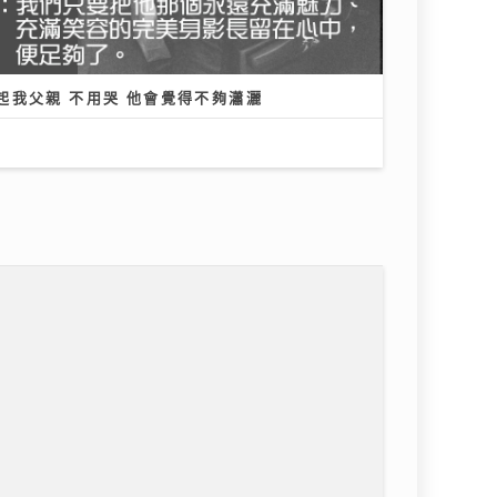
起我父親 不用哭 他會覺得不夠瀟灑