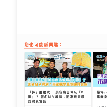
您也可能感興趣：
「鋒」繼續吹 | 美容廣告仲玩「P
昂坪3
圖」？ 著名ＭＶ導演：而家觀眾最
集變
想睇真實感
25/07