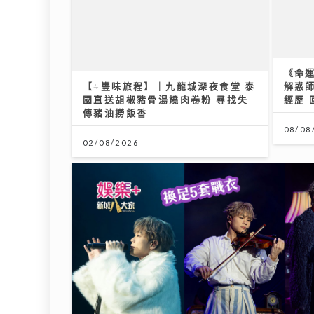
《命
解惑
經歷 
【#豐味旅程】｜九龍城深夜食堂 泰
國直送胡椒豬骨湯燒肉卷粉 尋找失
08/08
傳豬油撈飯香
02/08/2026
MIRROR新歌與張繼聰緣份奇妙 預
告年底演唱會將以小組拆解Solo作
品