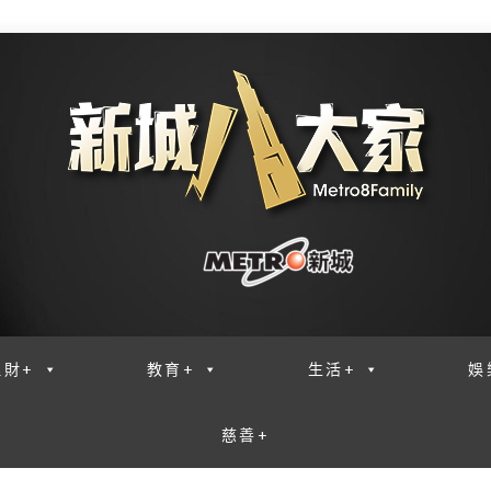
理財+
教育+
生活+
娛
慈善+