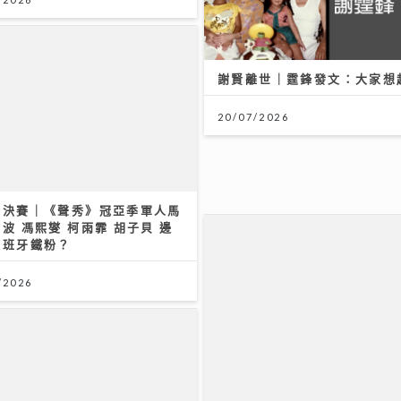
謝賢離世｜霆鋒發文：大家想
20/07/2026
盃決賽｜《聲秀》冠亞季軍人馬
波 馮熙燮 柯雨霏 胡子貝 邊
西班牙鐵粉？
/2026