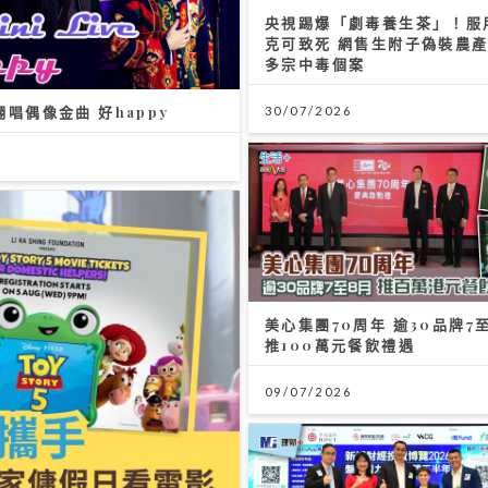
手林暐竣西九開Mini Live 換足5套戰衣翻唱偶像金曲 好happy
/2026
基金會 x 迪士尼 邀請逾2.4萬名外傭假日看《反斗奇兵5》