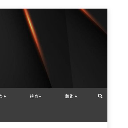
樂+
體育+
藝術+