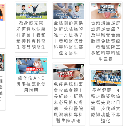
為身體充電
全膝關節置換
舌頭潰瘍是痱
如何釋放快樂
是解決膝痛的
滋還是舌癌？
荷爾蒙｜養和
唯一方法嗎？
及早察覺舌頭
》
精神科專科醫
｜養和醫院骨
腫塊免除電療
生廖慧明醫生
科專科醫生鄧
｜養和醫院耳
偉文醫生
鼻喉科專科醫
生韋霖
亞
維他命A、E
雅
護眼抗氧化使
免疫系統出事
播
用說明
會攻擊身體！
長者健康｜4
業
長紅疹、斑點
種走路姿勢係
：
未必只係皮膚
失智先兆!?日
病｜養和醫院
研：步伐越大
風濕病科專科
認知功能不易
醫生陳珮珊
退化