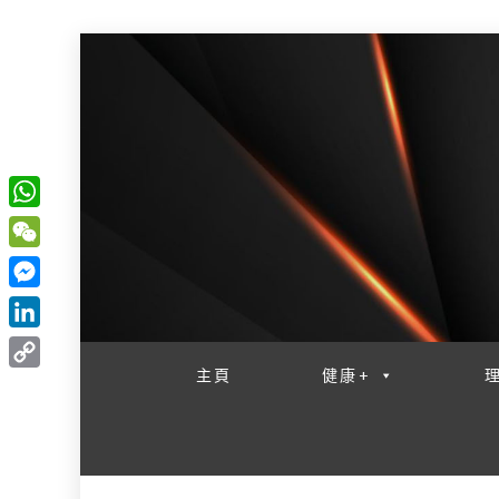
W
一網睇盡 八家大成
h
W
a
e
M
t
C
e
L
s
h
s
i
主頁
健康+
A
C
a
s
n
p
o
t
e
k
p
p
n
e
y
g
d