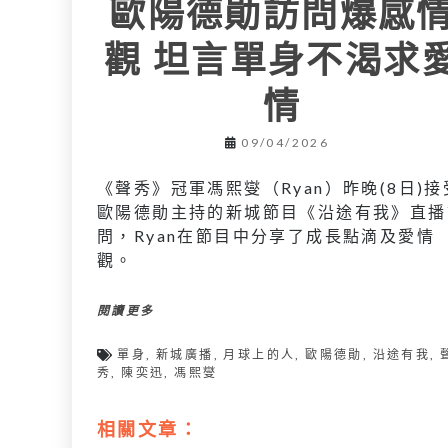
歐陽德勛訪問爆感
觀 坦言單身不渴求
情
09/04/2026
《聲秀》冠軍馮熙燮（Ryan）昨晚(8日)接
歐陽德勛主持的新城節目《沿途有我》直播
問，Ryan在節目中分享了成長點滴及愛情
觀。
閱讀更多
單身
,
新城廣播
,
月球上的人
,
歐陽德勛
,
沿途有我
,
秀
,
陳奕迅
,
馮熙燮
相關文章：