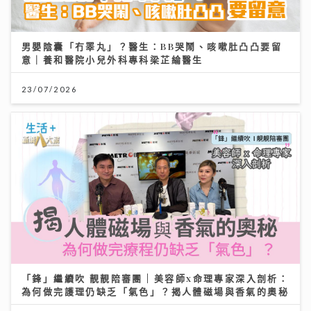
男嬰陰囊「冇睪丸」？醫生：BB哭鬧、咳嗽肚凸凸要留
意｜養和醫院小兒外科專科梁芷綸醫生
23/07/2026
「鋒」繼續吹 靚靚陪審團 | 美容師x命理專家深入剖析：
為何做完護理仍缺乏「氣色」？揭人體磁場與香氣的奧秘