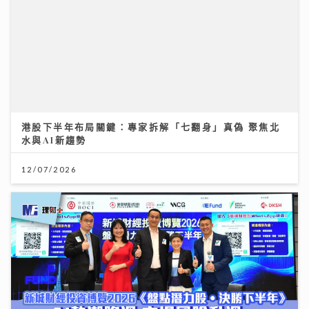
投資博覽壓軸場：AI熱潮降溫 市場風險升溫 輪證定律揭
示散戶警號
12/07/2026
沙生菜寄生蟲危機！美國約7000人中招 清水洗唔走 3