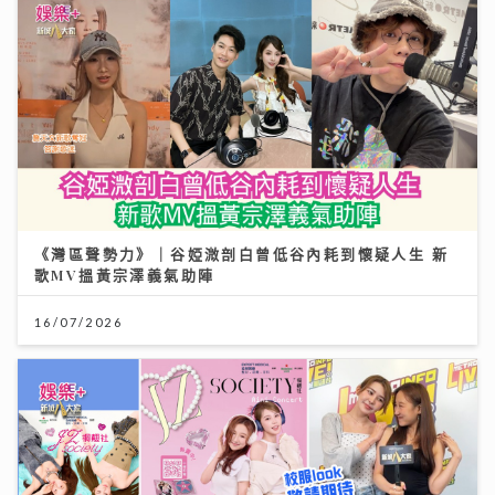
《灣區聲勢力》｜谷婭溦剖白曾低谷內耗到懷疑人生 新
歌MV搵黃宗澤義氣助陣
16/07/2026