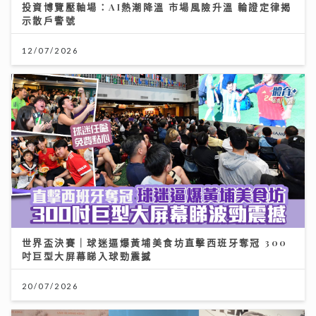
投資博覽壓軸場：AI熱潮降溫 市場風險升溫 輪證定律揭
示散戶警號
12/07/2026
世界盃決賽｜球迷逼爆黃埔美食坊直擊西班牙奪冠 300
吋巨型大屏幕睇入球勁震撼
20/07/2026