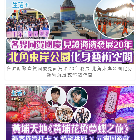
各界結聚齊賀國慶見証海濱20年發展 北角東岸公園化身
藝術沉浸式體驗空間