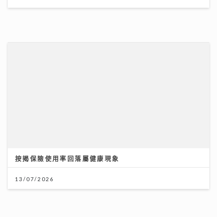
按揭保險使用率回落屬健康現象
13/07/2026
「第36屆美食博覽」8.13灣仔會展開鑼 首設甜品
Gelato主題＋寵物食品專區