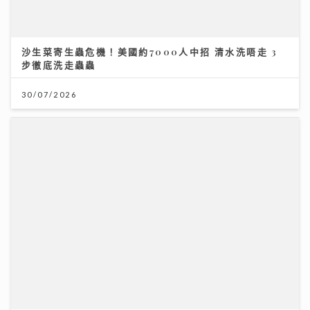
灣區聲勢力｜MC張天賦《男人怎可以》奪「大灣區音樂
榜」冠軍 歌手英健朗新歌自揭感情傷疤 MV暗藏舊愛彩
蛋
30/07/2026