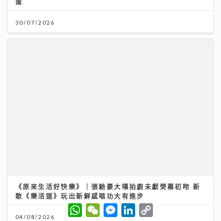
193宣傳新歌《呆等》吐露半年心聲：學會放下執著 靠
兄弟理性分析走出偏激
10/07/2026
W
W
M
L
C
h
e
e
i
o