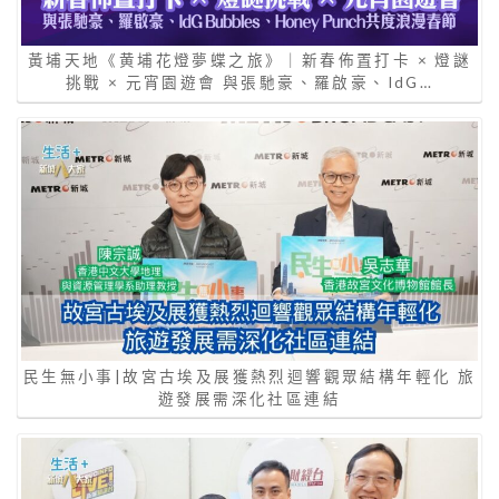
黃埔天地《黄埔花燈夢蝶之旅》｜新春佈置打卡 × 燈謎
挑戰 × 元宵園遊會 與張馳豪、羅啟豪、IdG…
民生無小事|故宮古埃及展獲熱烈迴響觀眾結構年輕化 旅
遊發展需深化社區連結