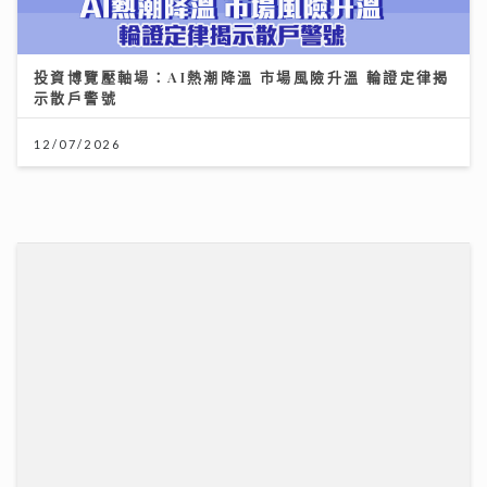
步徹底洗走蟲蟲
30/07/2026
可連天下父母心｜江希文談母女關係 現任男友Herbert
靠「畫畫」冧掂13歲女兒 自爆曾因管教問題「炒大鑊」
03/08/2026