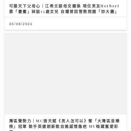
《原來生活好快樂》｜張馳豪大嘆拍劇未獻熒幕初吻 新
歌《樂活道》玩出新鮮感唱功大有進步
04/08/2026