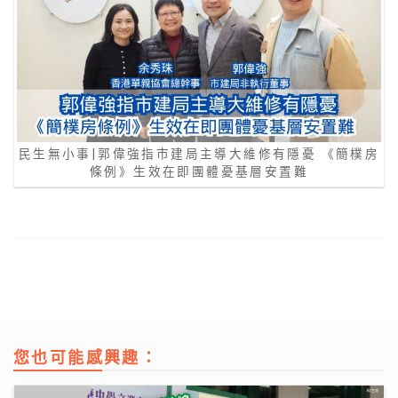
民生無小事|郭偉強指市建局主導大維修有隱憂 《簡樸房
條例》生效在即團體憂基層安置難
您也可能感興趣：