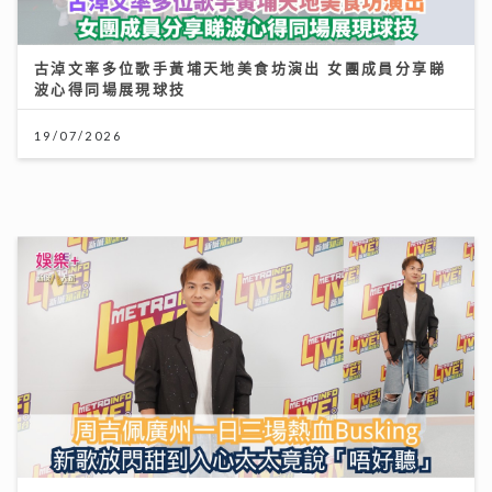
古淖文率多位歌手黃埔天地美食坊演出 女團成員分享睇
波心得同場展現球技
19/07/2026
《勁爆樂勢力》｜周吉佩廣州一日三場熱血Busking 新
歌放閃甜到入心太太竟說「唔好聽」
28/07/2026