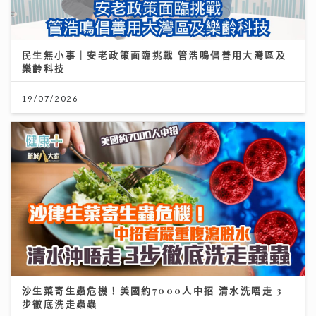
民生無小事｜安老政策面臨挑戰 管浩鳴倡善用大灣區及
樂齡科技
19/07/2026
沙生菜寄生蟲危機！美國約7000人中招 清水洗唔走 3
步徹底洗走蟲蟲