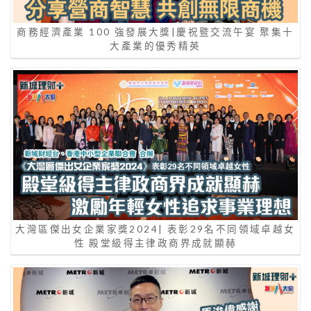
商務經濟產業 100 強發展大獎|慶祝暨交流午宴 聚集十
大產業的優秀精英
大灣區傑出女企業家獎2024| 表彰29名不同領域卓越女
性 殿堂級得主律政商界成就顯赫