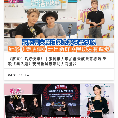
《原來生活好快樂》｜張馳豪大嘆拍劇未獻熒幕初吻 新
歌《樂活道》玩出新鮮感唱功大有進步
04/08/2026