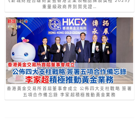
《新城財經台雄財宴暨香港企業領袖品牌頒獎禮 2025》
重量級政商界到賀見證…
香港黃金交易所首屆董事會成立 公佈四大支柱戰略 簽署
五項合作備忘錄 李家超積極推動黃金業務