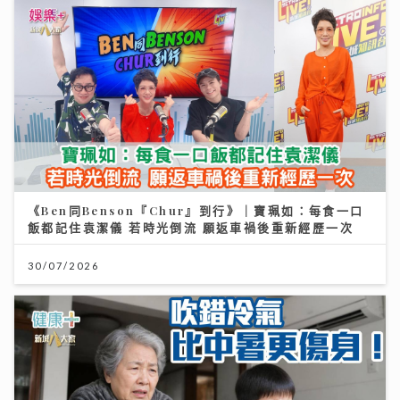
《Ben同Benson『Chur』到行》｜寶珮如：每食一口
飯都記住袁潔儀 若時光倒流 願返車禍後重新經歷一次
30/07/2026