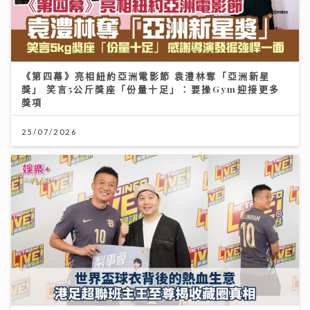
《第四幕》亮相紐約亞洲電影節 袁澧林奪「亞洲新星
獎」 笑言5公斤獎座「份量十足」：要操Gym迎接更多
獎項
25/07/2026