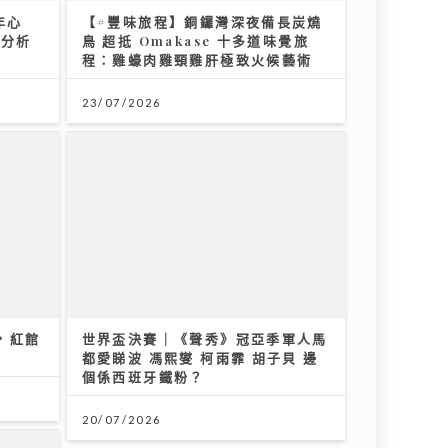
年心
【#豐味旅程】銅鑼灣深夜備長炭燒
性分析
鳥 超抵 Omakase 十多道味覺旅
程：雞蠔肉雞頸雞肝極致火候藝術
23/07/2026
 紅館
世界盃決賽｜《聲秀》冠亞季軍人馬
證
都愛睇波 馮熙燮 柯雨霏 胡子貝 邊
個係西班牙鐵粉？
20/07/2026