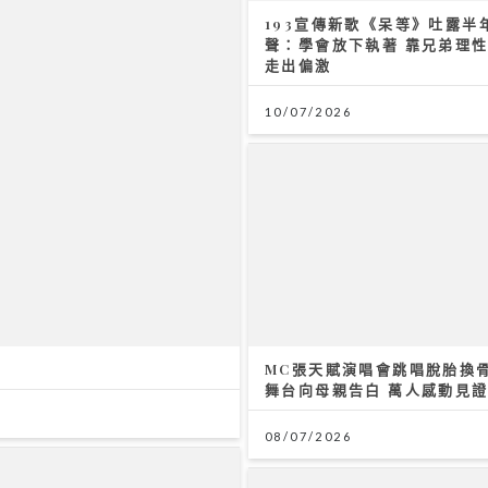
193宣傳新歌《呆等》吐露半
聲：學會放下執著 靠兄弟理
走出偏激
10/07/2026
MC張天賦演唱會跳唱脫胎換骨
舞台向母親告白 萬人感動見
08/07/2026