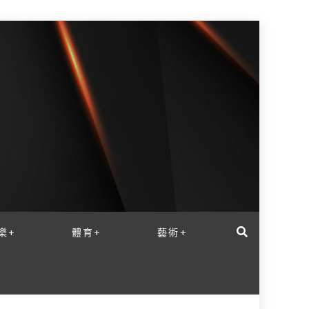
樂+
體育+
藝術+