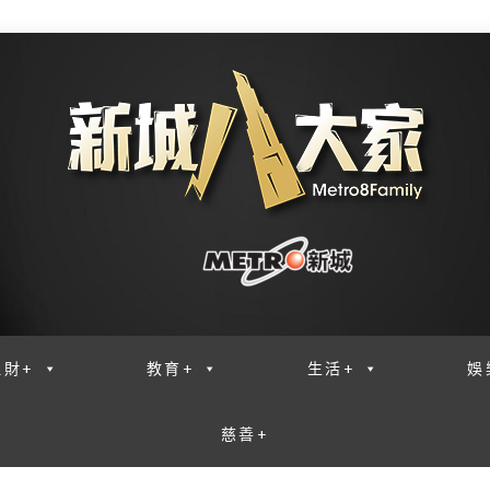
理財+
教育+
生活+
娛
慈善+