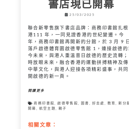
書店現已開幕
25/03/2025
聯合新零售旗下書店品牌：商務印書館扎根
港111 年，一同見證香港的世紀變遷。今
年，商務印書館再開新的分館，於 3 月 9 
落戶啟德體育園啟德零售館 1，連接啟德的
今未來，與港人重溫昔日啟德的歷史流轉；
時放眼未來，融合香港的運動拼搏精神及傳
中華文化，與港人迎接各項精彩盛事，共同
開啟德的新一頁。
閱讀更多
商務印書館
,
啟德零售館
,
圖書
,
好去處
,
教育
,
新分
開幕
,
航空主題
,
親子
相關文章：