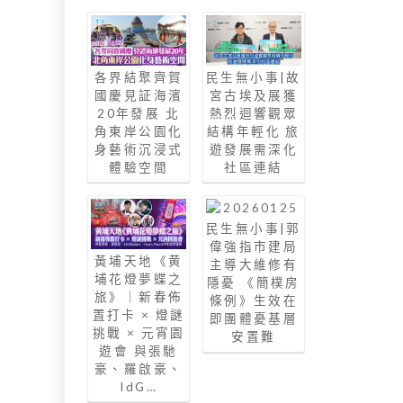
各界結聚齊賀
民生無小事|故
國慶見証海濱
宮古埃及展獲
20年發展 北
熱烈迴響觀眾
角東岸公園化
結構年輕化 旅
身藝術沉浸式
遊發展需深化
體驗空間
社區連結
民生無小事|郭
偉強指市建局
黃埔天地《黄
主導大維修有
埔花燈夢蝶之
隱憂 《簡樸房
旅》｜新春佈
條例》生效在
置打卡 × 燈謎
即團體憂基層
挑戰 × 元宵園
安置難
遊會 與張馳
豪、羅啟豪、
IdG…