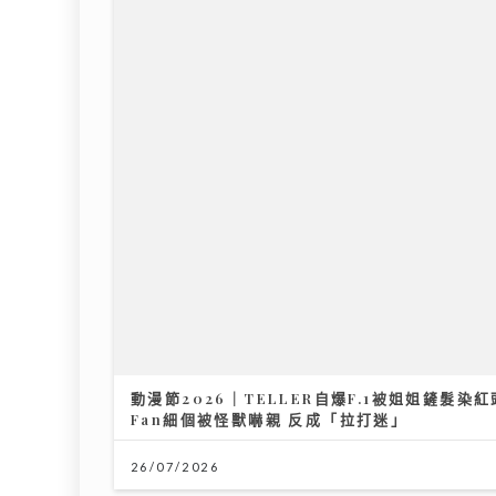
動漫節2026｜TELLER自爆F.1被姐姐鏟髮染紅頭
Fan細個被怪獸嚇親 反成「拉打迷」
26/07/2026