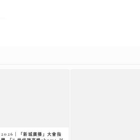
2026｜「新城廣播」大會指
體 「Z 世代咪高峰show」以