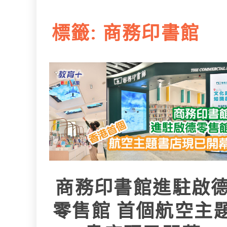
L
e
I
i
r
標籤:
商務印書館
n
n
k
商務印書館進駐啟
零售館 首個航空主