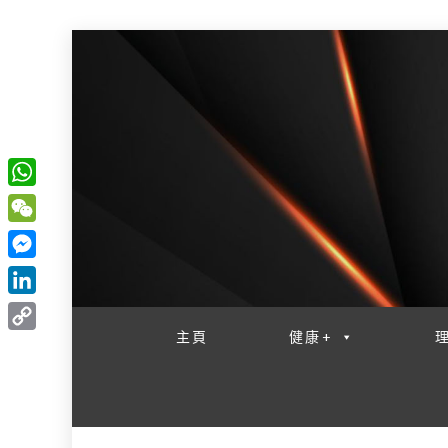
W
一網睇盡 八家大成
h
W
a
e
M
t
C
e
L
s
h
s
i
主頁
健康+
A
C
a
s
n
p
o
t
e
k
p
p
n
e
y
g
d