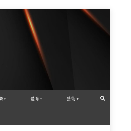
樂+
體育+
藝術+