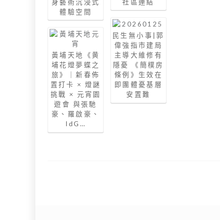
身藝術沉浸式
社區連結
體驗空間
民生無小事|郭
偉強指市建局
黃埔天地《黄
主導大維修有
埔花燈夢蝶之
隱憂 《簡樸房
旅》｜新春佈
條例》生效在
置打卡 × 燈謎
即團體憂基層
挑戰 × 元宵園
安置難
遊會 與張馳
豪、羅啟豪、
IdG…