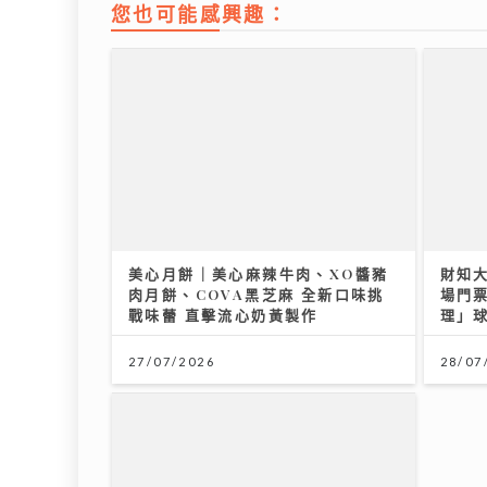
您也可能感興趣：
美心月餅｜美心麻辣牛肉、XO醬豬
《開心大派對》｜黎耀祥麥長青分享
財知
市銷
肉月餅、COVA黑芝麻 全新口味挑
拍攝旅遊節目辛酸史 敦煌花百多元
場門票
戰味蕾 直擊流心奶黃製作
騎駱駝「搖到攰」
理」
21/07
27/07/2026
11/07/2026
28/07