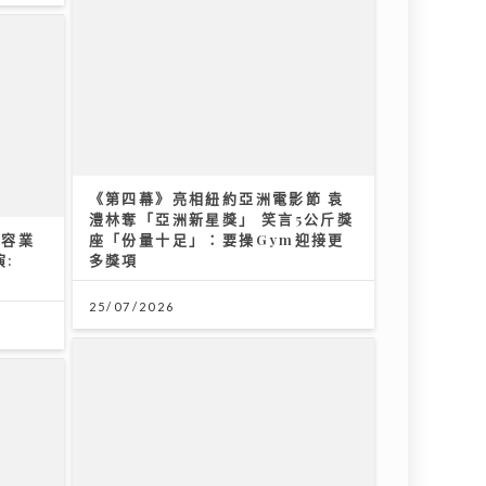
7.28世界肝炎日 每20港人1人患乙
台 驚喜
肝 四成未察覺 籲市民做免費快測防
誕生 平
肝癌
《第四幕》亮相紐約亞洲電影節 袁
澧林奪「亞洲新星獎」 笑言5公斤獎
28/07/2026
美容業
座「份量十足」：要操Gym迎接更
:
多獎項
25/07/2026