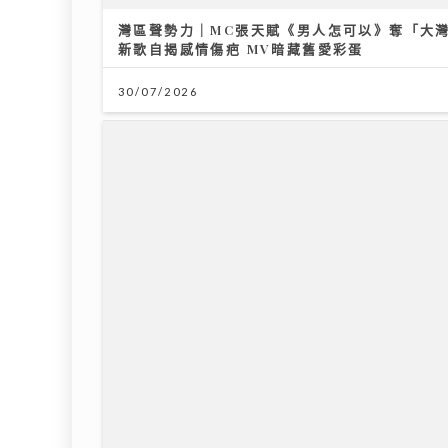
灣區聲勢力｜MC張天賦《男人怎可以》奪「大灣
新歌自揭感情傷疤 MV暗藏舊愛彩蛋
30/07/2026
沿途有我｜視林憶蓮為女神飛啟德追
聚焦
星 馬來西亞歌手何芸妮推「南洋爵
房地產
士」改編經典
長
06/08/2026
12/07