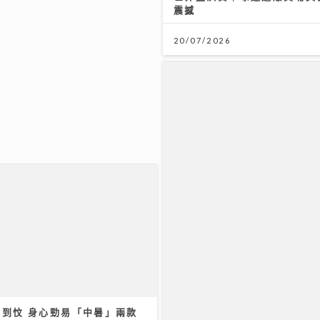
震撼
19/07/2026
20/07/2026
痛背後真相：可能不是勞損 而
疫系統在攻擊自己｜養和風濕病
科黃佩茵醫生
/2026
您》｜葉巧琳親揭變身100%
李求恩紀念中學
歷程 瞓覺被咬頭髮無奈要戴頭
31/07/2026
/2026
熱到忟 身心勁易「中暑」兩款