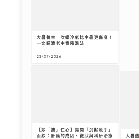
大暑養生｜吹錯冷氣比中暑更傷身！
關節
一文睇清老中青降溫法
是免
科專
23/07/2026
16/07
《勁爆樂勢力》｜谷婭溦立志做治癒
《寵愛
系女歌手 兩晚關燈躲進浴缸為新歌
貓奴
填詞
套
22/07/2026
08/07
【妙「搜」仁心】揭開「沉默殺手」
面紗：肝癌的成因、徵狀與科研治療
大暑