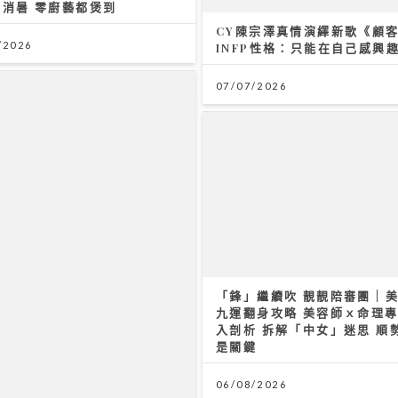
即消暑 零廚藝都煲到
CY陳宗澤真情演繹新歌《顧客
/2026
INFP性格：只能在自己感興
07/07/2026
Rover新歌《初級大人》唱盡
「鋒」繼續吹 靚靚陪審團 | 
09/07/2026
九運翻身攻略 美容師ｘ命理
入剖析 拆解「中女」迷思 順
是關鍵
06/08/2026