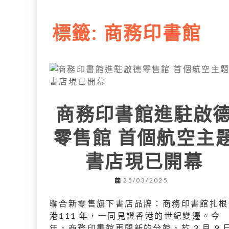
L
e
I
i
r
標籤:
商務印書館
n
n
k
商務印書館進駐啟
零售館 首個航空主
書店現已開幕
25/03/2025
聯合新零售旗下書店品牌：商務印書館扎根
港111 年，一同見證香港的世紀變遷。今
年，商務印書館再開新的分館，於 3 月 9 