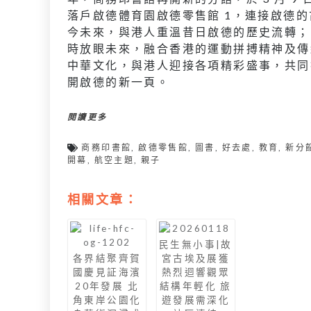
落戶啟德體育園啟德零售館 1，連接啟德的
今未來，與港人重溫昔日啟德的歷史流轉；
時放眼未來，融合香港的運動拼搏精神及傳
中華文化，與港人迎接各項精彩盛事，共同
開啟德的新一頁。
閱讀更多
商務印書館
,
啟德零售館
,
圖書
,
好去處
,
教育
,
新分
開幕
,
航空主題
,
親子
相關文章：
民生無小事|故
各界結聚齊賀
宮古埃及展獲
國慶見証海濱
熱烈迴響觀眾
20年發展 北
結構年輕化 旅
角東岸公園化
遊發展需深化