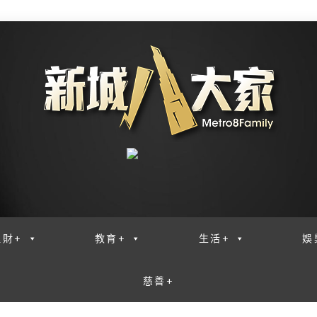
理財+
教育+
生活+
娛
慈善+