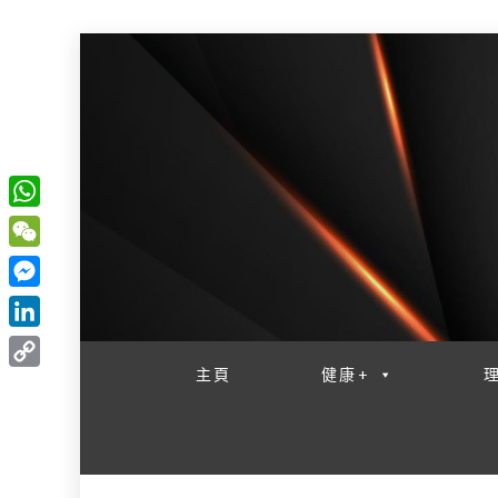
W
一網睇盡 八家大成
h
W
a
e
M
t
C
e
L
s
h
s
i
主頁
健康+
A
C
a
s
n
p
o
t
e
k
p
p
n
e
y
g
d