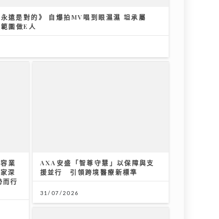
永遠是對的》 自爆拍MV唱到眼濕濕 坦承屬
趣範圍做E人
遺憾 感謝Tiger演出MV與肥貓鬥搶鏡
美容業
AXA安盛「智尊守慧」以保障與支
專家深
援並行 引領跨境醫療新標準
勢而行
31/07/2026