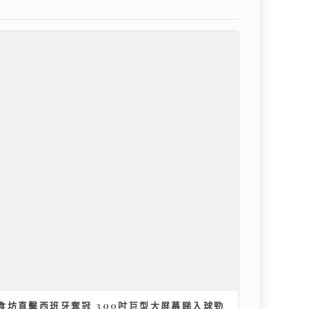
食坊直擊西班牙奪冠 300吋巨型大屏幕睇入球勁
戰 管浩鳴倡善用大灣區及樂齡科技