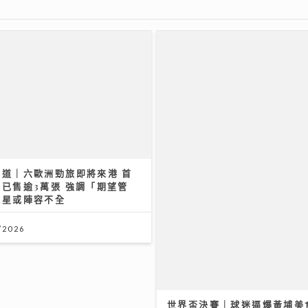
大道｜六歐洲勁旅即將來港 首
率，幫你計平貴
已售逾3萬張 強調「期望管
球星或陣容不全
/2026
/2026
世界盃決賽｜球迷逼爆黃埔美
民生無小事｜安老政策面臨挑