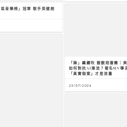
區音樂榜」冠軍 歌手英健朗
環球資產配置：專家剖析大灣區
IdG偶像女生一周年專場
潛力 AI推動全球企業市值增
Bubbles+Sundae 唱爆舞
公布新二人組合「IdG 2%」
均得16歲
/2026
「鋒」繼續吹 靚靚陪審團 | 
15/07/2026
如何對抗AI潮流？著名MV導演
「真實個案」才是流量
23/07/2026