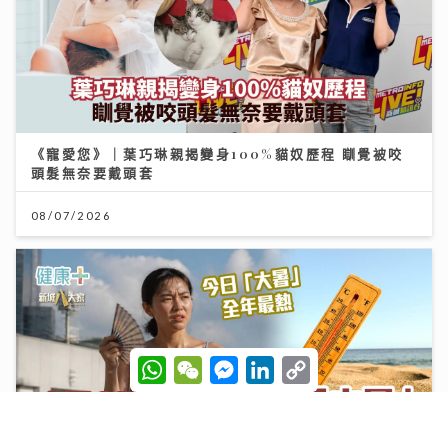
《寵愛您》｜葉巧琳親揭變身100%貓奴歷程 瞓覺被咬
頭髮無奈要戴頭套
08/07/2026
W
W
M
L
C
h
e
e
i
o
a
C
s
n
p
t
h
s
k
y
s
a
e
e
L
A
t
n
d
i