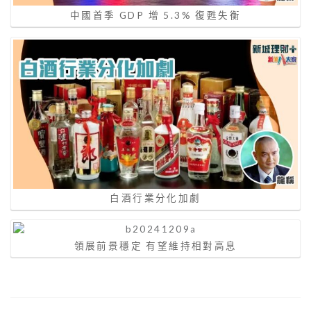
中國⾸季 GDP 增 5.3% 復甦失衡
⽩酒⾏業分化加劇
領展前景穩定 有望維持相對高息