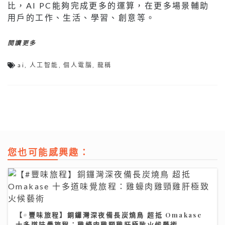
⽐，AI PC能夠完成更多的運算，在更多場景輔助
⽤⼾的⼯作、⽣活、學習、創意等。
閱讀更多
ai
,
人工智能
,
個人電腦
,
龍稱
您也可能感興趣：
【#豐味旅程】銅鑼灣深夜備長炭燒鳥 超抵 Omakase
十多道味覺旅程：雞蠔肉雞頸雞肝極致火候藝術