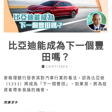
⽐亞迪能成為下⼀個豐
⽥嗎？
16/07/2024
⿆格理銀⾏發表其對汽⾞⾏業的看法，認為⽐亞迪
（1211）將成為「下⼀間豐⽥」，如果是，將為投
資者帶來⻑遠的機會。
閱讀更多