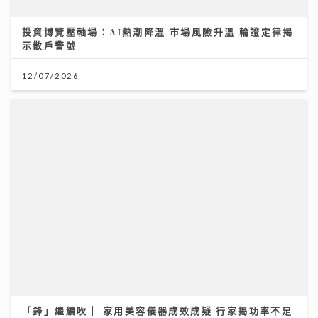
投資博覽壓軸場：AI熱潮降溫 市場風險升溫 輪證定律揭
示散戶警號
12/07/2026
「鋒」繼續吹 | 家用美容儀器成效成疑 行家揭功率不足