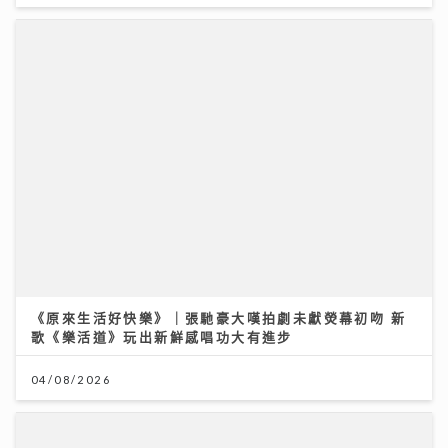
《原來生活好快樂》｜張馳豪大嘆拍劇未獻熒幕初吻 新
歌《樂活道》玩出新鮮感唱功大有進步
04/08/2026