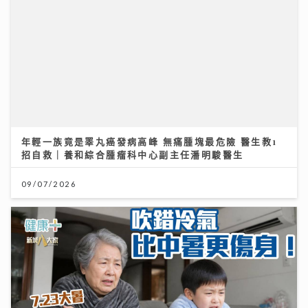
年輕一族竟是睪丸癌發病高峰 無痛腫塊最危險 醫生教1
招自救｜養和綜合腫瘤科中心副主任潘明駿醫生
09/07/2026