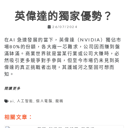
英偉達的獨家優勢？
26/07/2024
在AI 急速發展的當下，英偉達（NVIDIA）獨佔市
場80%的份額，各⼤廠⼀芯難求，公司因⽽賺到盤
滿缽滿。商業世界就是當某⾏業或公司⼤賺時，必
然吸引更多競爭對⼿參與，但⾄今市場仍未⾒到英
偉達的真正挑戰者出現，其護城河之堅固可想⽽
知。
閱讀更多
ai
,
人工智能
,
個人電腦
,
龍稱
相關文章：