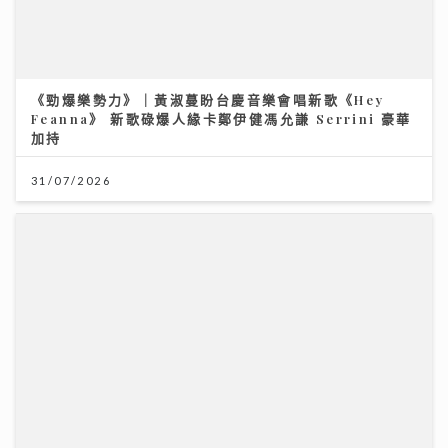
《勁爆樂勢力》｜黃淑蔓盼台慶音樂會唱新歌《Hey
Feanna》 新歌碌爆人緣卡鄭伊健馮允謙 Serrini 豪華
加持
31/07/2026