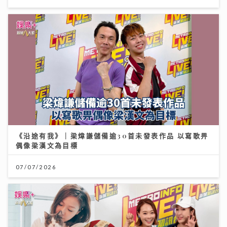
《沿途有我》｜梁煒謙儲備逾30首未發表作品 以寫歌畀
偶像梁漢文為目標
07/07/2026