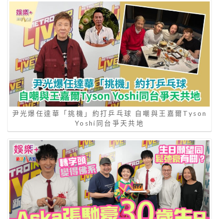
尹光爆任達華「挑機」約打乒乓球 自嘲與王嘉爾Tyson
Yoshi同台爭天共地