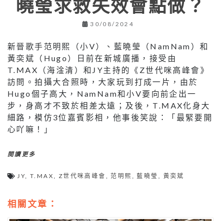
曉瑩求救失效會點做？
30/08/2024
新晉歌手范明熙（小V）、藍曉瑩（NamNam）和
黃奕斌（Hugo）日前在新城廣播，接受由
T.MAX（海淦清）和JY主持的《Z世代咪高峰會》
訪問。拍攝大合照時，大家玩到打成一片，由於
Hugo個子高大，NamNam和小V要向前企出一
步，身高才不致於相差太遠；及後，T.MAX化身大
細路，模仿3位嘉賓影相，他事後笑說：「最緊要開
心吖嘛！」
閱讀更多
JY
,
T.MAX
,
Z世代咪高峰會
,
范明熙
,
藍曉瑩
,
黃奕斌
相關文章：