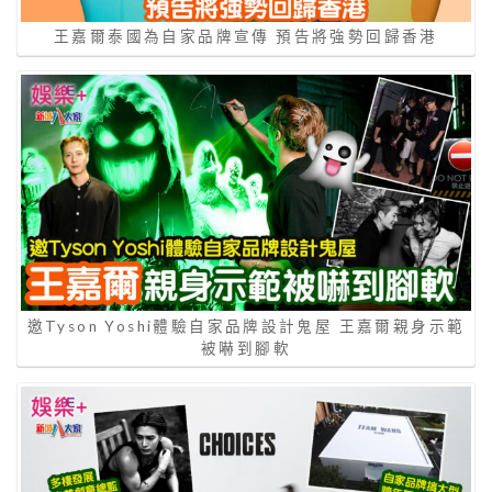
王嘉爾泰國為自家品牌宣傳 預告將強勢回歸香港
邀Tyson Yoshi體驗自家品牌設計鬼屋 王嘉爾親身示範
被嚇到腳軟