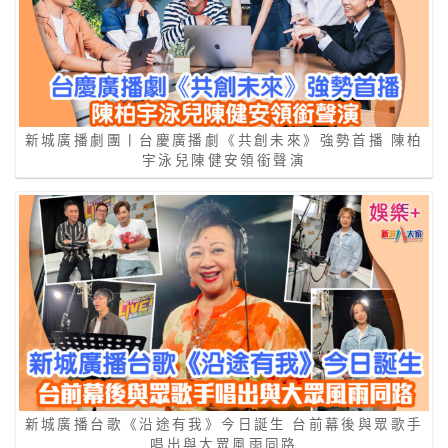
新城廣播劇團丨台慶廣播劇《共創未來》強勢首播 陳柏
宇泳兒陳健安領銜聲演
新城廣播台歌《沿途有我》今日誕生 台前幕後與眾歌手
唱出與大眾風雨同路