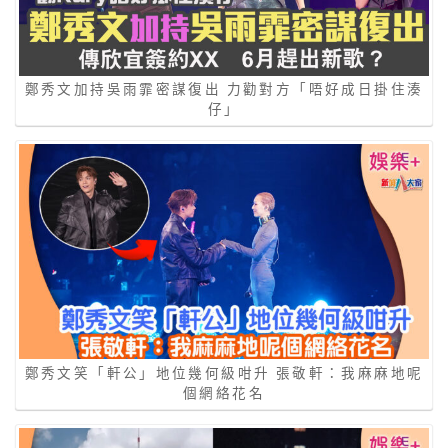
鄭秀文加持吳雨霏密謀復出 力勸對方「唔好成日掛住湊
仔」
鄭秀文笑「軒公」地位幾何級咁升 張敬軒：我麻麻地呢
個網絡花名