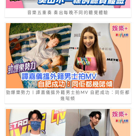
音樂五重奏 奏出每晚不同的聽覺體驗
勁爆樂勢力丨譚嘉儀搵外籍男士拍MV 自肥成功：同佢都
幾啱傾