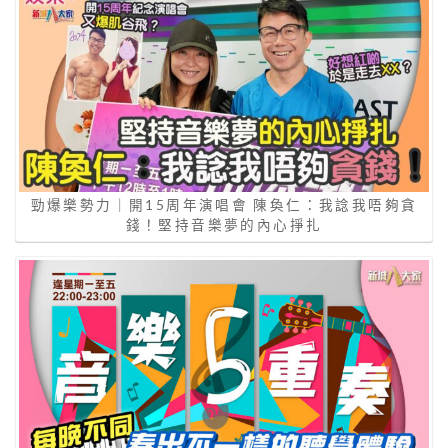
勁爆樂勢力｜開15周年演唱會 陳奐仁：我諗我唔夠貪
錢！堅持音樂夢的內心掙扎