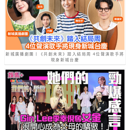
新城廣播劇團丨《共創未來》踏入結局周 4位聲演歌手將
現身新城台慶