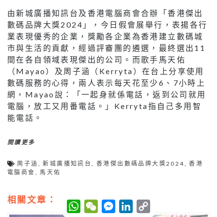
由新城廣播知訊台及香港電腦商會合辦「香港傑出
數碼品牌大獎2024」，今日假會展舉行，表揚各行
業表現優秀的企業，獎勵各企業為香港建立數碼城
市與生活的貢獻，經過評審團的遴選，最終選出11
間在各自領域表現傑出的公司。而歌手馬天佑
（Mayao）及周子涵（Kerryta）在台上分享使用
數碼服務的心得，兩人表示每天花至少6、7小時上
網，Mayao說：「一起身就係電話，返到公司就用
電腦，放工又用番電話。」Kerryta指自己多用智
能電話。
閱讀更多
周子涵
,
新城廣播知訊台
,
香港傑出數碼品牌大獎2024
,
香港
電腦商會
,
馬天佑
相關文章：
W
W
M
L
C
h
e
e
i
o