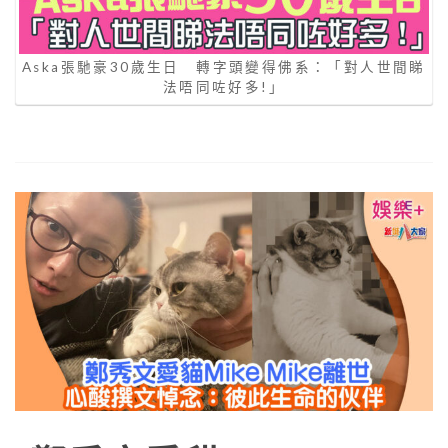
Aska張馳豪30歲生日 轉字頭變得佛系：「對人世間睇
法唔同咗好多!」