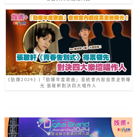
《勁爆2024》|「勁爆年度歌曲」音統會內部投票走勢曝
光 張敬軒對決四大唱作人