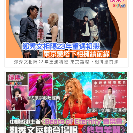
鄭秀文相隔23年重遇初戀 東京鐵塔下相擁續前緣