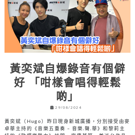
黃奕斌自爆錄音有個僻
好 「咁樣會唱得輕鬆
啲」
29/08/2024
黃奕斌（Hugo）昨日現身新城廣播，分別接受由麥
卓華主持的《音樂五重奏 – 音樂.聲.華》和黎莉主