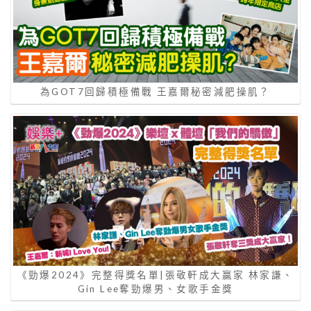
為GOT7回歸積極備戰 王嘉爾秘密減肥操肌？
《勁爆2024》完整得獎名單|張敬軒成大贏家 林家謙、
Gin Lee奪勁爆男、女歌手金獎