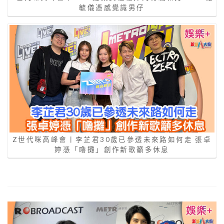
毓儀憑感覺識男仔
Z世代咪高峰會丨李芷君30歲已參透未來路如何走 張卓
婷憑「嚕攤」創作新歌籲多休息