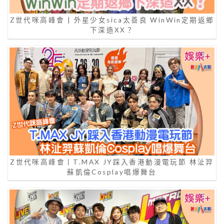
Z世代咪高峰會 | 外星少女sica太善良 WinWin定期返鄉
下深造XX？
Z世代咪高峰會丨T.MAX JY踩入香港動漫電玩節 林沚羿
蘇凱倫Cosplay唱爆舞台