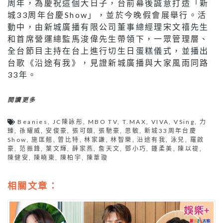
周年，為慶祝這個大日子，台前幕後誠意打造「新
城33周年台慶Show」，並於今晚假會展舉行。活
動中，由新城廣播有限公司董事總經理宋文禧先生
和首席營運總監馬浚偉先生帶領下，一眾管理層、
全台節目主持在台上進行切生日蛋糕儀式，並播出
台歌《沿途有我》，見證新城廣播與大家風雨同路
33年。
閱讀更多
Beanies
,
JC陳詠彤
,
MBO TV
,
T.MAX
,
VIVA
,
VSing
,
力
臻
,
孫耀威
,
安俊豪
,
張可頤
,
張馳豪
,
思敏
,
新城33周年台慶
Show
,
施匡翹
,
曾比特
,
林家謙
,
林智樂
,
沿途有我
,
泳兒
,
羅啟
豪
,
范振鋒
,
葉文輝
,
薛家燕
,
詹天文
,
鄧小巧
,
鍾柔美
,
陳以禔
,
陳健安
,
陳曉東
,
陳柏宇
,
陳葦璇
相關文章：