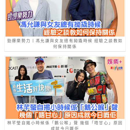
勁爆樂勢力丨馮允謙與女友總有拗撬時候 經驗之談教如
何保持關係
林芊瑩自揭小時候係「鵝公喉」聲 幾個「唔甘心」原因
成就今日嘅佢