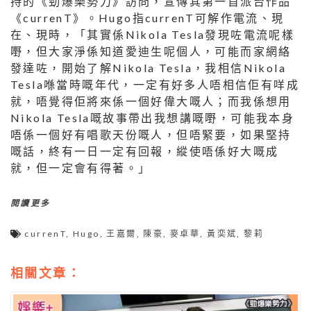
持的《勁爆樂勢力》訪問，宣傳其第一首派台作品
《currenT》。Hugo指currenT可解作電流、現
在、現時，「其實係Nikola Tesla發現咗電流呢樣
嘢，但大家淨係知道愛迪生呢個人，可能而家網絡
發達咗，開始了解Nikola Tesla，我相信Nikola
Tesla喺當時嘅年代，一定有好多人唔相信佢有咩成
就，唔覺得佢將來係一個好偉大嘅人；而我係想用
Nikola Tesla嘅故事帶出我想講嘅嘢，可能我本身
唔係一個好有唱歌天份嘅人，但唔緊要，如果堅持
嘅話，終有一日一定有回報，縱使唔係好大嘅成
就，但一定會有得著。」
閱讀更多
currenT
,
Hugo
,
王嘉爾
,
陳豪
,
麥卓華
,
黃奕斌
,
黎莉
相關文章：