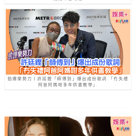
勁爆樂勢力丨許廷鏗「師傅到」爆出成份歌詞 「冇失禮
阿爸阿媽咁多年供書教學」