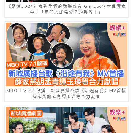
《勁爆2024》女歌手們的勁爆感言 Gin Lee李幸倪奪女
金：「很開心成為父母的驕傲！」
MBO TV 7.1啟播丨新城廣播台歌《沿途有我》MV首播
薛家燕胡孟青譚玉瑛等合力獻唱