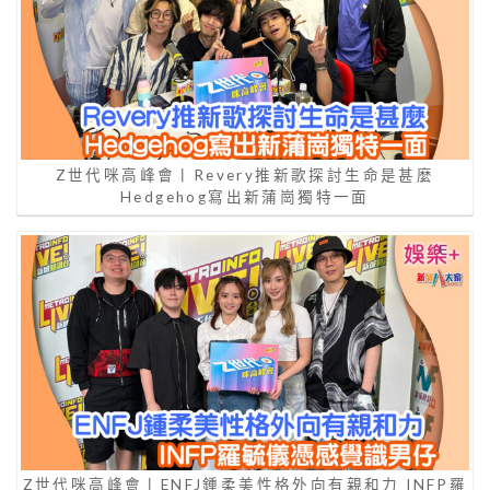
Z世代咪高峰會丨Revery推新歌探討生命是甚麼
Hedgehog寫出新蒲崗獨特一面
Z世代咪高峰會丨ENFJ鍾柔美性格外向有親和力 INFP羅