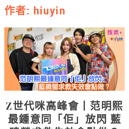
作者:
hiuyin
Z世代咪高峰會丨范明熙
最鍾意同「佢」放閃 藍