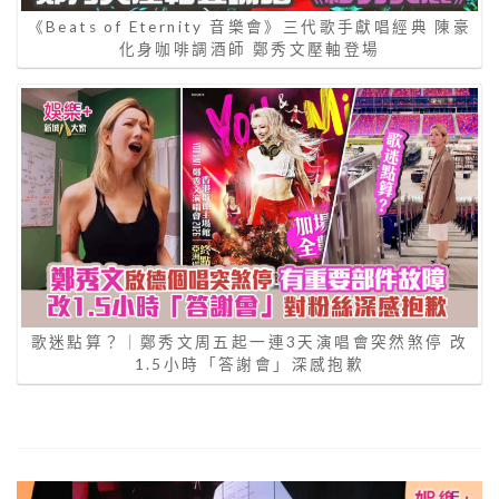
《Beats of Eternity 音樂會》三代歌手獻唱經典 陳豪
化身咖啡調酒師 鄭秀文壓軸登場
歌迷點算？｜鄭秀文周五起一連3天演唱會突然煞停 改
1.5小時「答謝會」深感抱歉