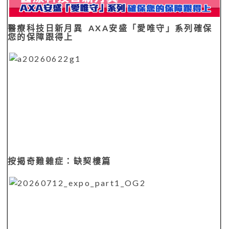
醫療科技日新月異 AXA安盛「愛唯守」系列確保
您的保障跟得上
按揭奇難雜症：缺契樓篇