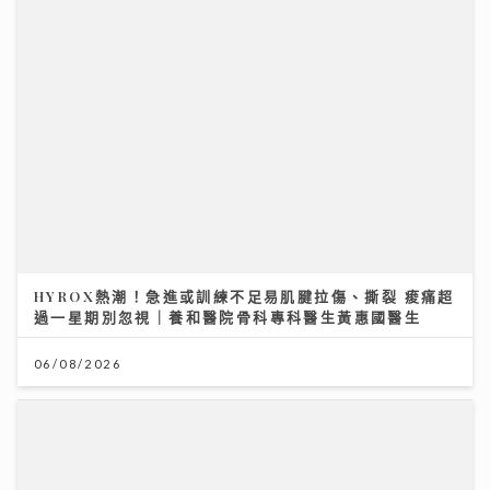
HYROX熱潮！急進或訓練不足易肌腱拉傷、撕裂 痠痛超
過一星期別忽視｜養和醫院骨科專科醫生黃惠國醫生
06/08/2026