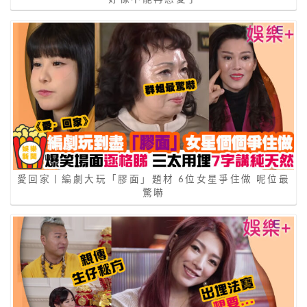
愛回家丨編劇大玩「膠面」題材 6位女星爭住做 呢位最
驚嚇