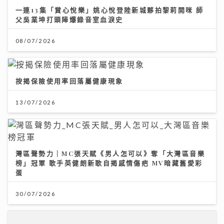
一連13集「賞心悅樂」姚心悅登陸新城夥拍黎莉開咪 師
父吳業坤打頭陣爆錄音室血淚史
08/07/2026
按揭保險使用率回落屬健康現象
13/07/2026
灣區聲勢力｜MC張天賦《男人怎可以》奪「大灣區音樂
榜」冠軍 歌手英健朗新歌自揭感情傷疤 MV暗藏舊愛彩
蛋
30/07/2026