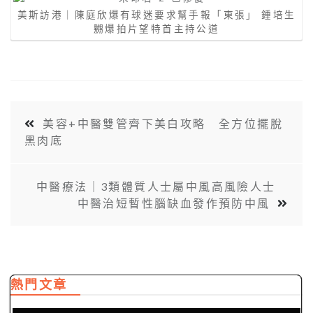
美斯訪港｜陳庭欣爆有球迷要求幫手報「東張」 鍾培生
嬲爆拍片望特首主持公道
美容+中醫雙管齊下美白攻略 全方位擺脫
黑肉底
中醫療法｜3類體質人士屬中風高風險人士
中醫治短暫性腦缺血發作預防中風
熱門文章