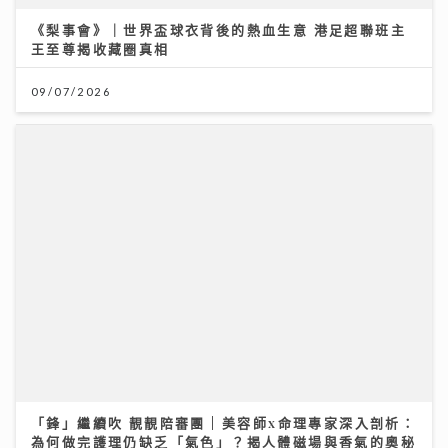
《梨事會》｜世界盃球衣背後的熱血生意 港足超聯班主
王至尊揭收藏圈真相
09/07/2026
「鋒」繼續吹 靚靚陪審團 | 美容師x命理專家深入剖析：
為何做完護理仍缺乏「氣色」？揭人體磁場與香氣的奧秘