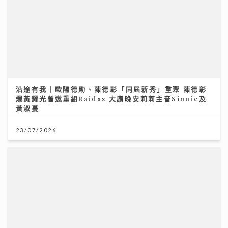
沿途有我｜歐陽德勛、陳德彰「同屆新秀」重聚 陳德彰
爆黃耀光曾邀重組Raidas 大讚晚安莉莉主音Sinnie及
黃淑蔓
23/07/2026