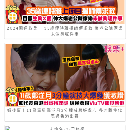
2024開運救兵丨 35歲連詩雅搵師傅求救 爆老公陳家樂
未做夠呢件事
婚後事丨11歲童星鄭淽月3分鐘喊戲好虐心 多才藝仲代
表過香港出賽