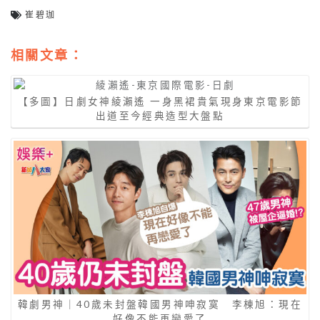
崔碧珈
相關文章：
【多圖】日劇女神綾瀨遙 一身黑裙貴氣現身東京電影節
出道至今經典造型大盤點
韓劇男神｜40歲未封盤韓國男神呻寂寞 李棟旭：現在
好像不能再戀愛了