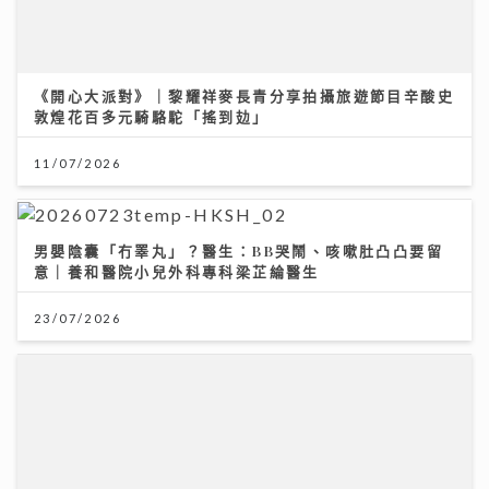
《開心大派對》｜黎耀祥麥長青分享拍攝旅遊節目辛酸史
敦煌花百多元騎駱駝「搖到攰」
11/07/2026
男嬰陰囊「冇睪丸」？醫生：BB哭鬧、咳嗽肚凸凸要留
意｜養和醫院小兒外科專科梁芷綸醫生
23/07/2026