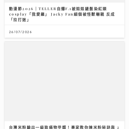
動漫節2026｜TELLER自爆F.1被姐姐鏟髮染紅頭
cosplay「我愛羅」 Jacky Fan細個被怪獸嚇親 反成
「拉打迷」
26/07/2026
台灣米粉驗出一級致癌物甲醛！專家教你揀米粉秘訣與 2