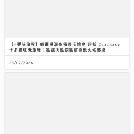
【#豐味旅程】銅鑼灣深夜備長炭燒鳥 超抵 Omakase
十多道味覺旅程：雞蠔肉雞頸雞肝極致火候藝術
23/07/2026