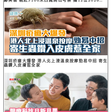
深圳疥瘡大爆發 港人北上浸溫泉按摩勁易中招 寄生
蟲鑽入皮膚惹全家