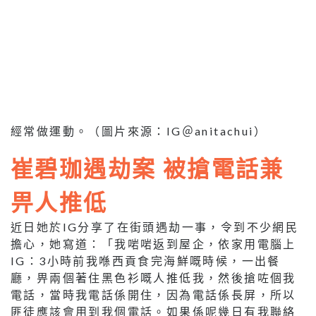
經常做運動。（圖片來源：IG＠anitachui）
崔碧珈遇劫案 被搶電話兼
畀人推低
近日她於IG分享了在街頭遇劫一事，令到不少網民
擔心，她寫道：「我啱啱返到屋企，依家用電腦上
IG：3小時前我喺西貢食完海鮮嘅時候，一出餐
廳，畀兩個著住黑色衫嘅人推低我，然後搶咗個我
電話，當時我電話係開住，因為電話係長屏，所以
匪徒應該會用到我個電話。如果係呢幾日有我聯絡