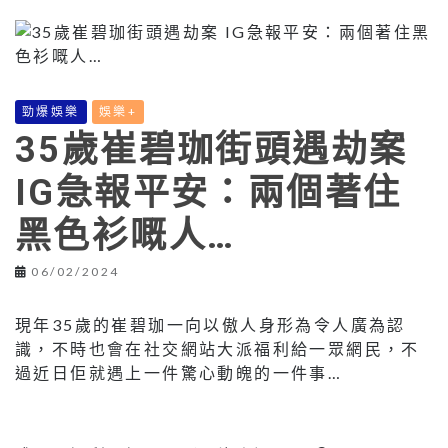
勁爆娛樂
娛樂+
35歲崔碧珈街頭遇劫案
IG急報平安：兩個著住
黑色衫嘅人…
06/02/2024
現年35歲的崔碧珈一向以傲人身形為令人廣為認
識，不時也會在社交網站大派福利給一眾網民，不
過近日佢就遇上一件驚心動魄的一件事…