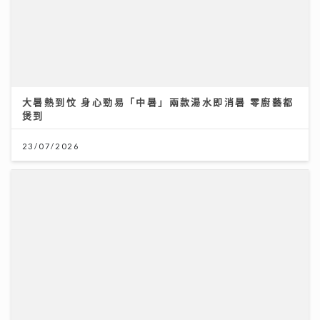
大暑熱到忟 身心勁易「中暑」兩款湯水即消暑 零廚藝都
煲到
23/07/2026