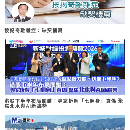
按揭奇難雜症：缺契樓篇
港股下半年布局關鍵：專家拆解「七翻身」真偽 聚
焦北水與AI新趨勢