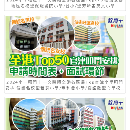
地區名校聖保羅書院小學/音小/聖芳濟各英文小學…
2024小一叩門 | 一文睇晒全港各區最Top官津小學叩門
安排 傳統名校聖若瑟小學/瑪利曼小學/嘉諾撒聖心學校…