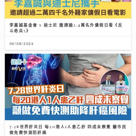
李嘉誠基金會 x 迪士尼 邀請逾2.4萬名外傭假日看《反
斗奇兵5》
04/08/2026
7.28世界肝炎日 每20港人1人患乙肝 四成未察覺 籲市民
做免費快測防肝癌