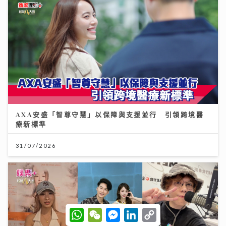
AXA安盛「智尊守慧」以保障與支援並行 引領跨境醫
療新標準
31/07/2026
W
W
M
L
C
h
e
e
i
o