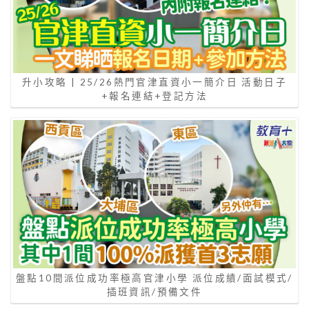
升小攻略 | 25/26熱門官津直資小一簡介日 活動日子
+報名連結+登記方法
盤點10間派位成功率極高官津小學 派位成績/面試模式/
插班資訊/預備文件