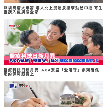
深圳疥瘡大爆發 港人北上浸溫泉按摩勁易中招 寄生
蟲鑽入皮膚惹全家
醫療科技日新月異 AXA安盛「愛唯守」系列確保
您的保障跟得上