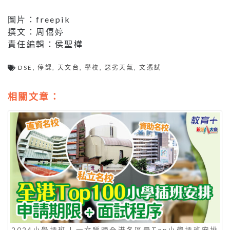
圖片：freepik
撰文：周僖婷
責任編輯：侯聖樺
DSE
,
停課
,
天文台
,
學校
,
惡劣天氣
,
文憑試
相關文章：
2024小學插班 | 一文睇晒全港各區最Top小學插班安排