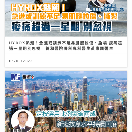
HYROX熱潮！急進或訓練不足易肌腱拉傷、撕裂 痠痛超
過一星期別忽視｜養和醫院骨科專科醫生黃惠國醫生
06/08/2026