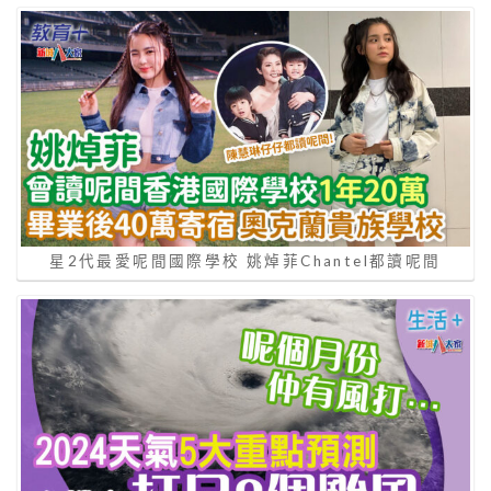
星2代最愛呢間國際學校 姚焯菲Chantel都讀呢間