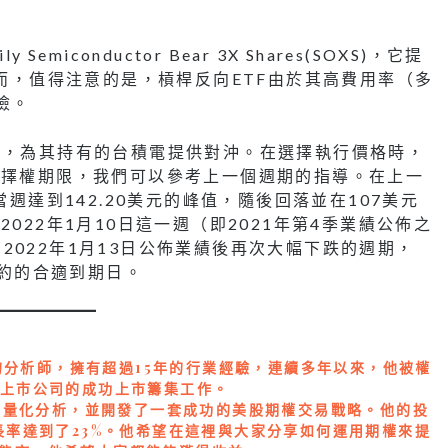
Semiconductor Bear 3X Shares(SOXS)，它提
然而，值得注意的是，槓桿反向ETF由於其高費用率（多
險。
權，為其持有的台積電提供對沖。在選擇執行價格時，
選擇權期限，我們可以參考上一個週期的指導。在上一
當週達到142.20美元的峰值，隨後回落並在107美元
022年1月10日這一週（即2021年第4季業績公佈之
022年1月13日公佈業績後再次大幅下跌的週期，
合約的合適到期日。
富的分析師，擁有超過15年的行業經驗，連續多年以來，他被權
家上市公司的成功上市籌集工作。
宏觀量化分析，並開發了一套成功的美股期權交易戰略。他的投
長率達到了23%。他希望在這裡與大家分享如何運用期權來提