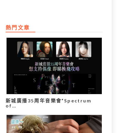
熱門文章
新城廣播35周年音樂會“Spectrum
of…