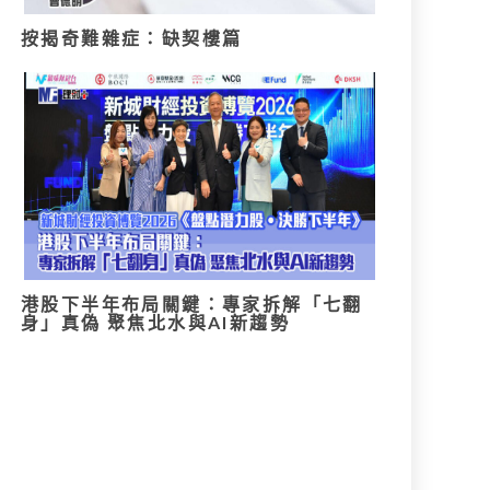
按揭奇難雜症：缺契樓篇
港股下半年布局關鍵：專家拆解「七翻
身」真偽 聚焦北水與AI新趨勢