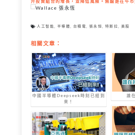
升投資組合的增長，並降低風險。無論是在牛市
人工智能
,
半導體
,
台積電
,
張永恒
,
特斯拉
,
美股
相關文章：
中國半導體Deepseek時刻已經到
誰
來！