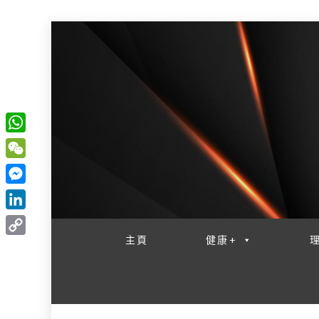
W
一網睇盡 八家大成
h
W
a
e
M
t
C
e
L
s
h
s
i
主頁
健康+
A
C
a
s
n
p
o
t
e
k
p
p
n
e
y
g
d