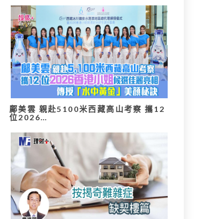
鄺美雲 親赴5100米西藏高山考察 攜12
位2026…