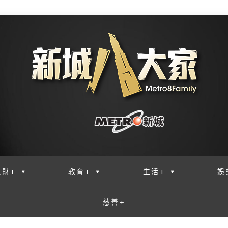
理財+
教育+
生活+
娛
慈善+