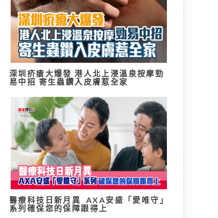
深圳疥瘡大爆發 港人北上浸溫泉按摩勁
易中招 寄生蟲鑽入皮膚惹全家
醫療科技日新月異 AXA安盛「愛唯守」
系列確保您的保障跟得上