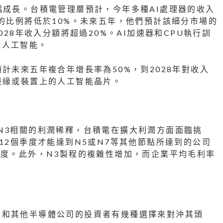
幅成長。台積電管理層預計，今年多種AI處理器的收入
入的比例將低於10%。未來五年，他們預計該細分市場的
028年收入分額將超過20%。AI加速器和CPU執行訓
的人工智能。
計未來五年複合年增長率為50%，到2028年對收入
邊緣或裝置上的人工智能晶片。
N3相關的利潤稀釋，台積電在擴大利潤方面面臨挑
12個季度才能達到N5或N7等其他節點所達到的公司
季度。此外，N3製程的複雜性增加，而企業平均毛利率
電和其他半導體公司的投資者有幾種選擇來對沖其頭