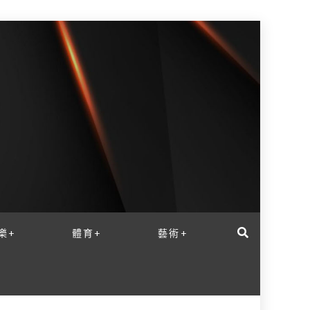
樂+
體育+
藝術+