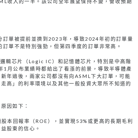
SML收入的一半。該公司全年展望保持不變，營收預期
分訂單被提前並擠到2023年，導致2024年初的訂單量
季的訂單不是特別強勁，但第四季度的訂單非常高。
輯芯片（Logic IC）和記憶體芯片，特別是中高階
4年1月公布業績時都給出了看漲的前景，導致半導體產
新年過後，兩家公司都沒有向ASML下大訂單，可能
期走高」的利率環境以及其他一般投資大眾所不知道的
，原因如下：
股本回報率（ROE），並實現53%或更高的長期毛利
利益股東的信心。