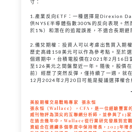
寸：
1.產業反向ETF：一種選擇是Direxion Daily 
供NYSE半導體指數300%的反向表現。
於1%）和潛在的追蹤誤差，不適合長期避
2.備兌期權：投資人可以考慮出售買入期
歷史高峰158美元可以作為參考點。至於
個週期中，台積電股價在2021年2月16日
至126美元之間盤整近一年。隨後，股價在2
前）經歷了突然反彈，僅持續了一週，就在2
12月2024年2月20日可能是擬議選擇權
美股期權交易戰略專家 張永恒
張永恒（Wallace），CFA，是一位經驗豐
威刊物評為頂尖的互聯網分析師，並參與了13
在過去幾年中，Wallace從行業研究發展到
資組合在連續多個季度中保持增長，2023年增