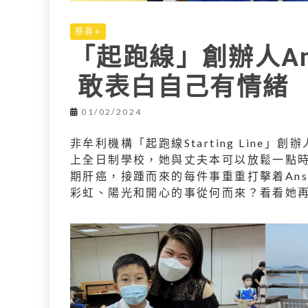
慈善+
「起跑線」創辦人A
敢表白自己有情緒
01/02/2024
非牟利機構「起跑線Starting Line
上全日制學校，她與丈夫本可以放鬆一點
期肝癌，接踵而來的每件事重重打擊着An
彩虹、陽光和開心的事從何而來？看看她