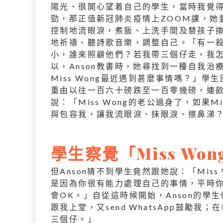
陽光、很開心望着自己的學生，當時我覺得自
勁，那正值新冠肺炎疫情上ZOOM課，她
控制地流眼淚，煮飯、上洗手間及替孩子換
地祈禱、聽詩歌音樂，調整自己。「有一
小，誰來照顧他們？若我帶三個仔走，我
以，Anson教書時，她尋找到一種自我
Miss Wong最近遇到甚麼事情嗎？」
重由以往一百六十磅跌至一百零幾磅，連
說：「Miss Wong的老公過身了，如果
與包容我，讓我流眼淚、抹眼淚、擦鼻涕
學生察覺「Miss Wo
但Anson猜不到學生竟然跟她說：「Mis
是因為你很有能力處理自己的事情，平時
會OK。」自從這時候開始，Anson的
跟我上堂，又send WhatsApp鼓勵
三個仔。」