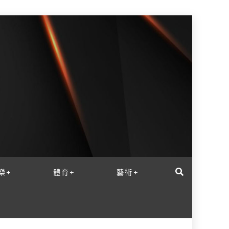
樂+
體育+
藝術+