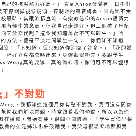
己的抗壓能力好高。」 直到Anson發覺有一日不對
要不停關掉視像鏡頭，控制她的聲音講書，因為她不受
校服時，其眼淚都直流。有宗教信仰的Anson很努力
殺那有輕生的念頭，但我自己走還好，但三個孩子年紀
怎向天父交代呢？這令我知道萬萬不可以輕生。」所
治療的方法，便是平淡地問學生一句：「你們知不知道
學生回答：「不知道，但只知道你消瘦了許多。」「我的體
飲一杯好立克都會嘔出來，身體狀況極差，我跟學生
Miss Wong真的要喊，真的傷心時，你們可不可以體諒
？」
ng」不對勁
s Wong，我都知這幾個月你有點不對勁，我們沒有問你
你幫助我們解決問題，時常跟着我們傾偈，所以以為你
學生似在播種，開始發芽，很關心關懷她。「學生買備早餐
我；在教會的弟兄姊妹也許鼓勵我，我父母很溫柔地照顧我