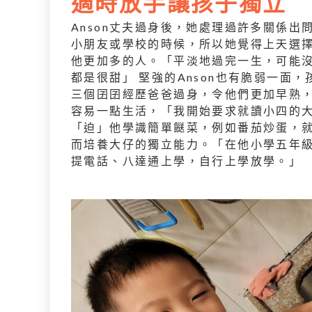
適時放手讓孩子獨立
Anson丈夫過身後，她處理過許多關係
小朋友或學校的時候，所以她覺得上天選
他更加多的人。「平淡地過完一生，可能
都是很甜」 堅強的Anson也有脆弱一面，
三個囝囝經歷爸爸過身，令他們更加早熟， 
容易一點生活，「我開始要求就讀小四的
「迫」他學識簡單餸菜，例如番茄炒蛋，就
而培養大仔的獨立能力。「在他小學五年
提電話、八達通上學，自行上學放學。」