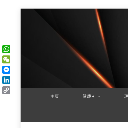
W
一網睇盡 八家大成
h
W
a
e
M
t
C
e
L
s
h
s
i
主頁
健康+
A
C
a
s
n
p
o
t
e
k
p
p
n
e
y
g
d