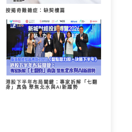
按揭奇難雜症：缺契樓篇
港股下半年布局關鍵：專家拆解「七翻
身」真偽 聚焦北水與AI新趨勢