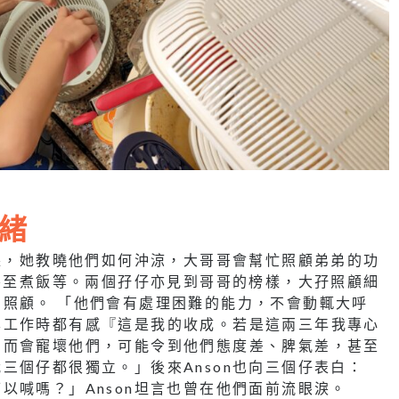
緒
功課，她教曉他們如何沖涼，大哥哥會幫忙照顧弟弟的功
，甚至煮飯等。兩個孖仔亦見到哥哥的榜樣，大孖照顧細
照顧。 「他們會有處理困難的能力，不會動輒大呼
學工作時都有感『這是我的收成。若是這兩三年我專心
反而會寵壞他們，可能令到他們態度差、脾氣差，甚至
三個仔都很獨立。」後來Anson也向三個仔表白：
以喊嗎？」Anson坦言也曾在他們面前流眼淚。