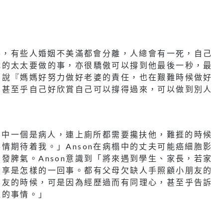
分手，有些人婚姻不美滿都會分離，人總會有一死，自己
職的太太要做的事，亦很驕傲可以撐到他最後一秒，最
們說『媽媽好努力做好老婆的責任，也在艱難時候做好
，甚至乎自己好欣賞自己可以撐得過來，可以做到別人
家其中一個是病人，連上廁所都需要攙扶他，難捱的時候
情期待着我。」Anson在病榻中的丈夫可能癌細胞影
發脾氣。Anson意識到「將來遇到學生、家長，若家
分享是怎樣的一回事。都有父母欠缺人手照顧小朋友的
朋友的時候，可是因為經歷過而有同理心，甚至乎告訴
過的事情。」