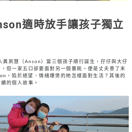
nson適時放手讓孩子獨立
」創辦人黃夙慧（Anson）當三個孩子順行誕生，孖仔與大仔
時，但一家五口卻要面對另一個噩耗，便是丈夫患了末
son，陷於絕望、情緒爆煲的她怎樣面對生活？其後的
再續的個人故事。