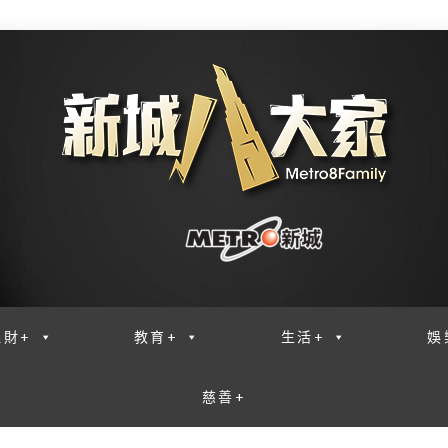
理財+
教育+
生活+
娛
慈善+