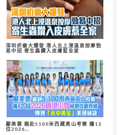
深圳疥瘡大爆發 港人北上浸溫泉按摩勁
易中招 寄生蟲鑽入皮膚惹全家
鄺美雲 親赴5100米西藏高山考察 攜12
位2026…