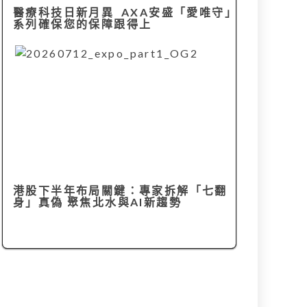
醫療科技日新月異 AXA安盛「愛唯守」
系列確保您的保障跟得上
港股下半年布局關鍵：專家拆解「七翻
身」真偽 聚焦北水與AI新趨勢