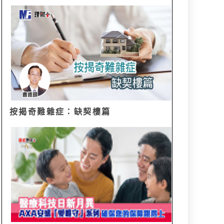
按揭奇難雜症：缺契樓篇