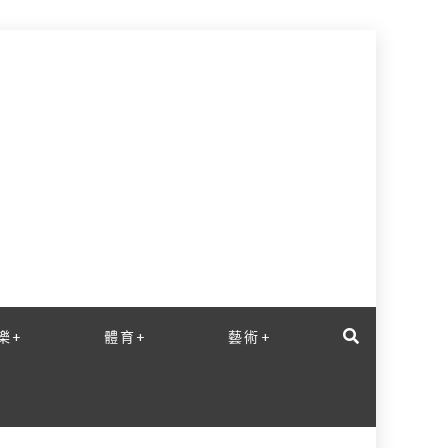
樂+
體育+
藝術+