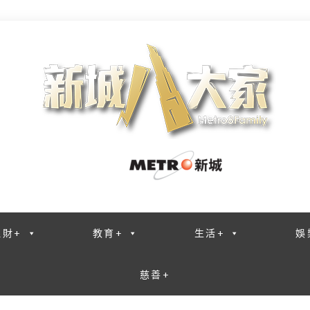
理財+
教育+
生活+
娛
慈善+