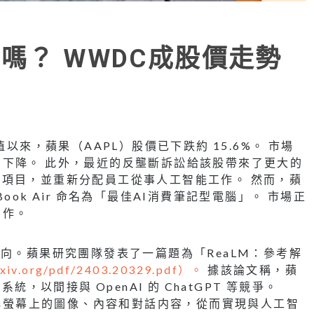
嗎？ WWDC成股價走勢
的峰值以來，蘋果（AAPL）股價已下跌約 15.6%。 市場
下降。 此外，最近的反壟斷訴訟給該股帶來了更大的
V) 項目，並重新分配員工從事人工智能工作。 然而，蘋
ok Air 命名為「最佳AI消費筆記型電腦」。 市場正
動作。
向。蘋果研究團隊發表了一篇題為「ReaLM：參考解
arxiv.org/pdf/2403.20329.pdf）。
據該論文稱，蘋
統，以間接與 OpenAI 的 ChatGPT 等競爭。
理解螢幕上的圖像、內容和對話内容，從而實現與人工智