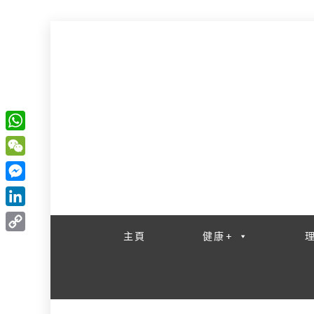
W
一網睇盡 八家大成
h
W
a
e
M
t
C
e
L
s
h
s
i
主頁
健康+
A
C
a
s
n
p
o
t
e
k
p
p
n
e
y
g
d