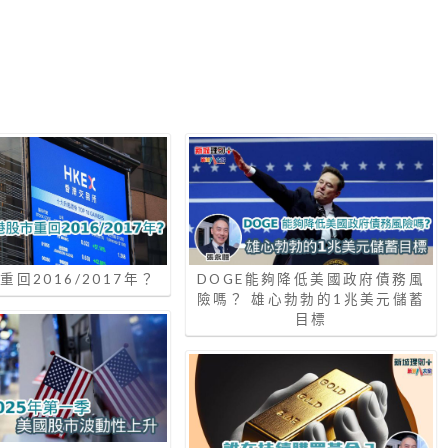
回2016/2017年？
DOGE能夠降低美國政府債務風
險嗎？ 雄心勃勃的1兆美元儲蓄
目標