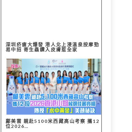
深圳疥瘡大爆發 港人北上浸溫泉按摩勁
易中招 寄生蟲鑽入皮膚惹全家
鄺美雲 親赴5100米西藏高山考察 攜12
位2026…