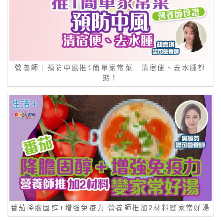
營養師｜預防中風推1簡單家常菜 清宿便、去水腫都
掂！
番茄降膽固醇+增強免疫力 營養師推加2材料變家常好湯