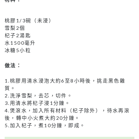
桃膠1/3碗（未浸）
雪梨2個
杞子2湯匙
水1500毫升
冰糖5小粒
做法：
1.桃膠用清水浸泡大約6至8小時後，挑走黑色雜
質。
2.洗淨雪梨，去芯，切件。
3.用清水將杞子浸1分鐘。
4.煲滾水，加入所有材料（杞子除外），待水再滾
後，轉中小火煮大約20分鐘。
5.加入杞子，煮10分鐘，即成。