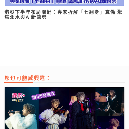
港股下半年布局關鍵：專家拆解「七翻身」真偽 聚
焦北水與AI新趨勢
您也可能感興趣：