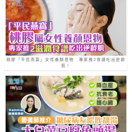
桃膠「平民燕窩」女性養顏恩物 專家推2食譜吃出逆齡
肌！