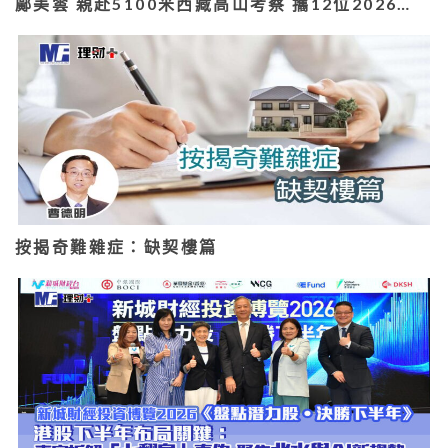
鄺美雲 親赴5100米西藏高山考察 攜12位2026…
按揭奇難雜症：缺契樓篇