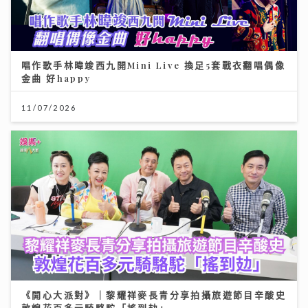
唱作歌手林暐竣西九開Mini Live 換足5套戰衣翻唱偶像
金曲 好happy
11/07/2026
《開心大派對》｜黎耀祥麥長青分享拍攝旅遊節目辛酸史
敦煌花百多元騎駱駝「搖到攰」