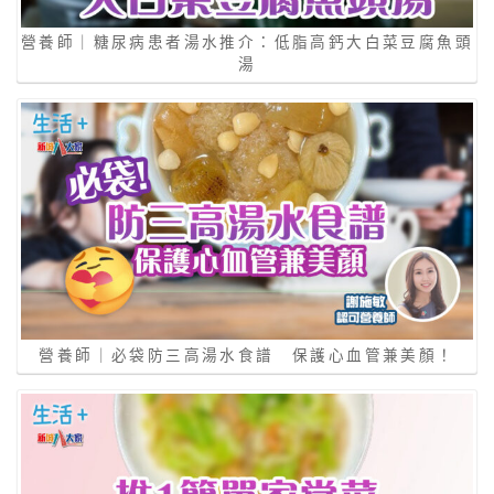
營養師｜糖尿病患者湯水推介：低脂高鈣大白菜豆腐魚頭
湯
營養師｜必袋防三高湯水食譜 保護心血管兼美顏！