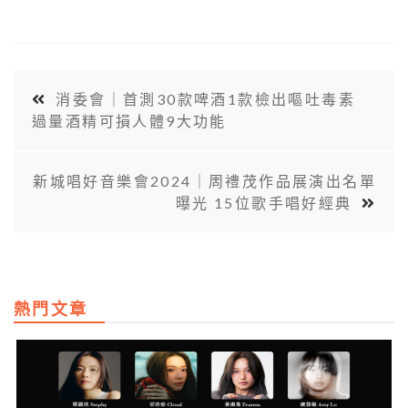
消委會｜首測30款啤酒1款檢出嘔吐毒素
過量酒精可損人體9大功能
新城唱好音樂會2024｜周禮茂作品展演出名單
曝光 15位歌手唱好經典
熱門文章