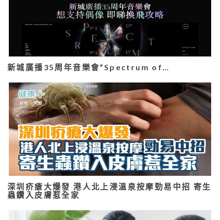
新城廣播35周年音樂會“Spectrum of…
深圳疥瘡大爆發 港人北上浸溫泉按摩勁易中招 寄生
蟲鑽入皮膚惹全家