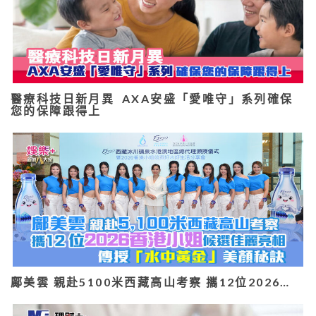
醫療科技日新月異 AXA安盛「愛唯守」系列確保
您的保障跟得上
鄺美雲 親赴5100米西藏高山考察 攜12位2026…