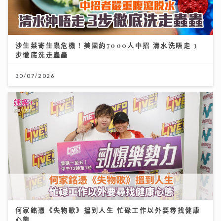
沙生菜寄生蟲危機！美國約7000人中招 清水洗唔走 3
步徹底洗走蟲蟲
30/07/2026
何家銘憑《失物歌》搵到人生 忙碌工作以外要尋找健康
心態