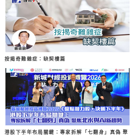
按揭奇難雜症：缺契樓篇
港股下半年布局關鍵：專家拆解「七翻身」真偽 聚