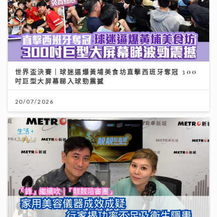
世界盃決賽｜球迷逼爆黃埔美食坊直擊西班牙奪冠 300
吋巨型大屏幕睇入球勁震撼
20/07/2026