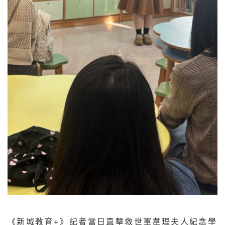
《新城教育+》記者當日直擊救世軍韋理夫人紀念學