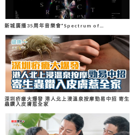
新城廣播35周年音樂會“Spectrum of…
深圳疥瘡大爆發 港人北上浸溫泉按摩勁易中招 寄生
蟲鑽入皮膚惹全家