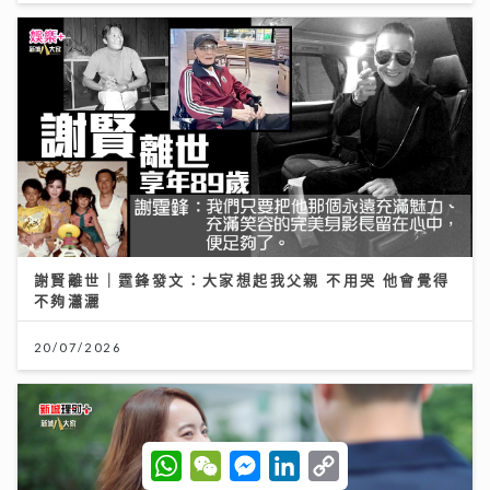
謝賢離世｜霆鋒發文：大家想起我父親 不用哭 他會覺得
不夠瀟灑
20/07/2026
W
W
M
L
C
h
e
e
i
o