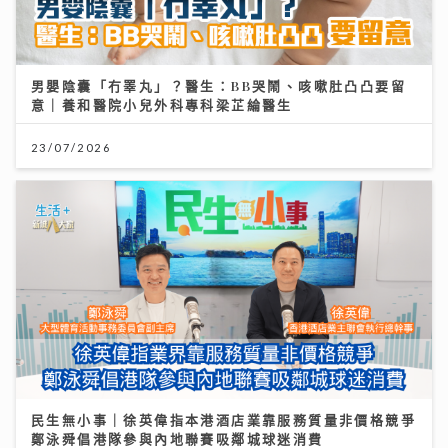
男嬰陰囊「冇睪丸」？醫生：BB哭鬧、咳嗽肚凸凸要留
意｜養和醫院小兒外科專科梁芷綸醫生
23/07/2026
民生無小事｜徐英偉指本港酒店業靠服務質量非價格競爭
鄭泳舜倡港隊參與內地聯賽吸鄰城球迷消費