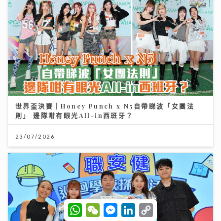
世界盃決賽｜Honey Punch x N5自帶睇波「女團法
則」 邊隊咁有眼光All-in西班牙？
23/07/2026
W
W
M
L
C
h
e
e
i
o