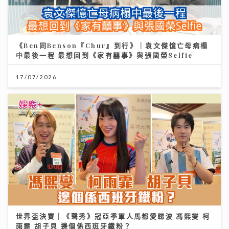
《Ben同Benson『Chur』到行》｜袁文傑憶亡母病榻
中最後一程 最想回到《家有囍事》與張國榮Selfie
17/07/2026
世界盃決賽｜《聲秀》冠亞季軍人馬都愛睇波 馮熙燮 柯
雨霏 胡子貝 邊個係西班牙鐵粉？