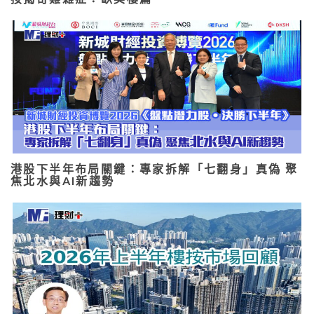
港股下半年布局關鍵：專家拆解「七翻身」真偽 聚
焦北水與AI新趨勢