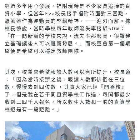
經過多年用心發展，福附現時是不少家長追捧的直
資小學，但當年Eva校長接手福附時面對三困難，
憑著她作為運動員的堅韌精神，一一迎刃而解。據
校長憶說，當時學校每年教師流失率接近50%：
「在一間新辦的學校來說，流失率那麽高，很難建
立基礎讓後人可以繼續發展。」而校董會第一個期
望便是希望可以穩定教師團隊。
其次，校董會希望報讀人數可以有所提升，校長道
：「因為當時接辦之後，報讀人數都徘徊在三位
數，慢慢去到四位數 ，其實大家已經『開香檳』
了，但是我在若干間直資學校工作過，每間都最少
收到三四千人報名，所以收生人數和一般的直資學
校還是有一段距離。」