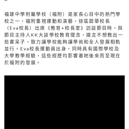
福建中學附屬學校（福附）是家長心目中的熱門學
校之一，福附重視運動和演藝，徐區懿華校長
（Eva校長）出席《教育+校長室》訪談節目時，與
節目主持人KK大談學校教育理念，揚言不想教出一
些書呆子，致力讓學校能夠讓學術和全人發展相軌
並行。Eva校長運動員出身，同時具有國際學校及
大學教學經驗，這些經歷均影響着她後來而至現在
於福附的發展。