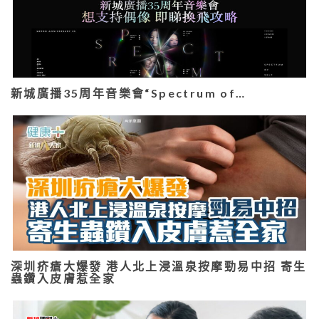
新城廣播35周年音樂會“Spectrum of…
深圳疥瘡大爆發 港人北上浸溫泉按摩勁易中招 寄生
蟲鑽入皮膚惹全家