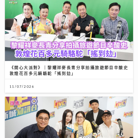
《開心大派對》｜黎耀祥麥長青分享拍攝旅遊節目辛酸史
敦煌花百多元騎駱駝「搖到攰」
11/07/2026