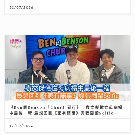
外遊注意！「本迪布焦病毒」暫無特效藥無疫苗 醫生教
你嚴防伊波拉｜養和醫院感染及傳染病科專科醫生徐詩駿
醫生
30/07/2026