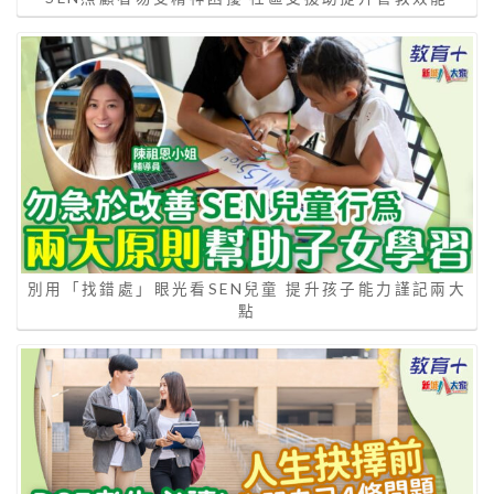
別用「找錯處」眼光看SEN兒童 提升孩子能力謹記兩大
點