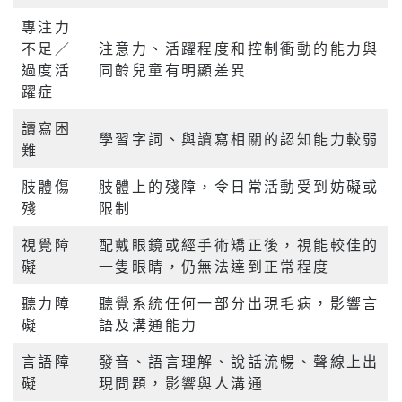
專注力
不足／
注意力、活躍程度和控制衝動的能力與
過度活
同齡兒童有明顯差異
躍症
讀寫困
學習字詞、與讀寫相關的認知能力較弱
難
肢體傷
肢體上的殘障，令日常活動受到妨礙或
殘
限制
視覺障
配戴眼鏡或經手術矯正後，視能較佳的
礙
一隻眼睛，仍無法達到正常程度
聽力障
聽覺系統任何一部分出現毛病，影響言
礙
語及溝通能力
言語障
發音、語言理解、說話流暢、聲線上出
礙
現問題，影響與人溝通