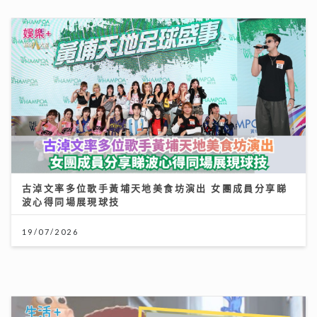
李嘉誠基金會 x 迪士尼 邀請逾2.4萬名外傭假日看《反
斗奇兵5》
04/08/2026
《Ben同Benson『Chur』到行》｜袁潔儀事業低潮期
孤身勇闖內地登台 兩夫妻愛足26年日日「啜啜」聲
09/08/2026