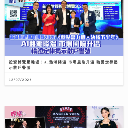
投資博覽壓軸場：AI熱潮降溫 市場風險升溫 輪證定律揭
示散戶警號
12/07/2026
《第四幕》亮相紐約亞洲電影節 袁澧林奪「亞洲新星