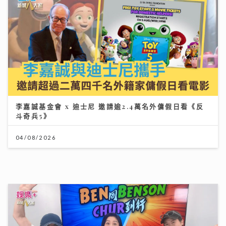
世界盃決賽｜球迷逼爆黃埔美食坊直擊西班牙奪冠 300
吋巨型大屏幕睇入球勁震撼
20/07/2026