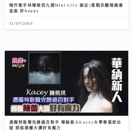
道 師姐陳蕾大讚好有魔力
21/07/2026
《Ben同Benson『Chur』到行》｜袁文傑憶亡母病榻
中最後一程 最想回到《家有囍事》與張國榮Selfie
17/07/2026