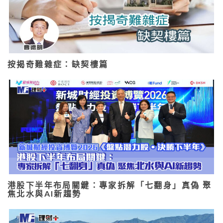
按揭奇難雜症：缺契樓篇
港股下半年布局關鍵：專家拆解「七翻身」真偽 聚
焦北水與AI新趨勢