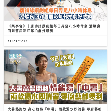
《梨事會》｜唐詩詠讚劇組每日畀足八小時休息 潘燦良
回到舊居彩虹邨拍劇好感觸
29/07/2026
大暑熱到忟 身心勁易「中暑」兩款湯水即消暑 零廚藝都