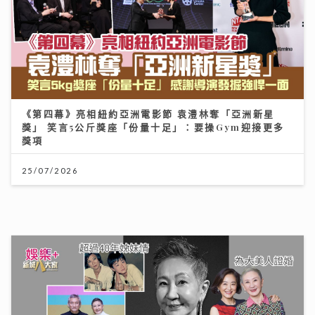
獎」 笑言5公斤獎座「份量十足」：要操Gym迎接更多
獎項
25/07/2026
一代電影人施南生病逝享年75歲 前夫徐克陪到最後
林青霞痛別半生閨蜜：不捨還是得放手
14/07/2026