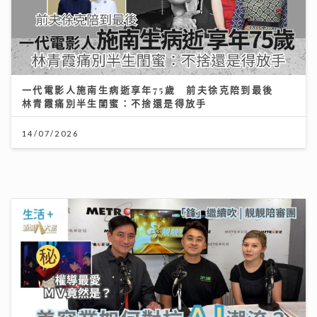
「鋒」繼續吹 靚靚陪審團 | 美容業如何對抗AI潮流？著
名MV導演:「真實個案」才是流量
23/07/2026