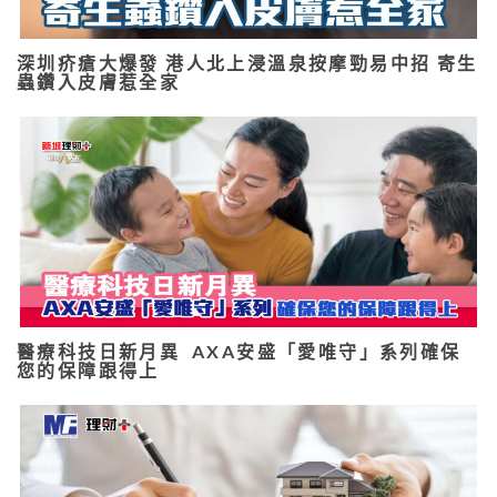
深圳疥瘡大爆發 港人北上浸溫泉按摩勁易中招 寄生
蟲鑽入皮膚惹全家
醫療科技日新月異 AXA安盛「愛唯守」系列確保
您的保障跟得上