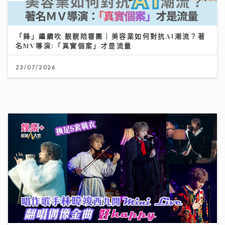
唱作歌手林暐竣西九開Mini Live 換足5套戰衣翻唱偶像
金曲 好happy
11/07/2026
憑獨特歌聲完勝過百對手 華納新人Kacey大學畢業即出