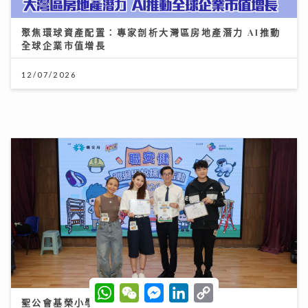
新城廣播有限公司版權所有，不得轉載。
Copyright © Metro Broadcast
Corporation Limited. All right Reserved.
W
W
M
L
C
h
e
e
i
o