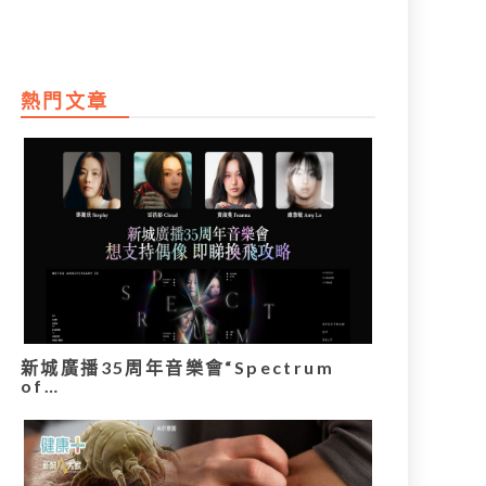
熱門文章
新城廣播35周年音樂會“Spectrum
of…