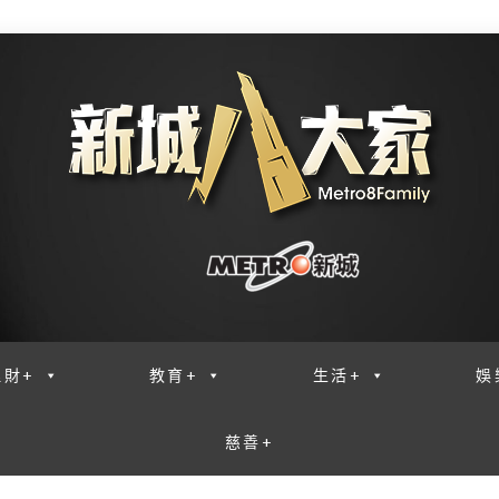
理財+
教育+
生活+
娛
慈善+