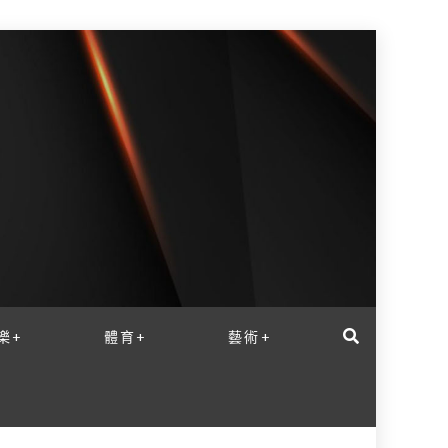
樂+
體育+
藝術+