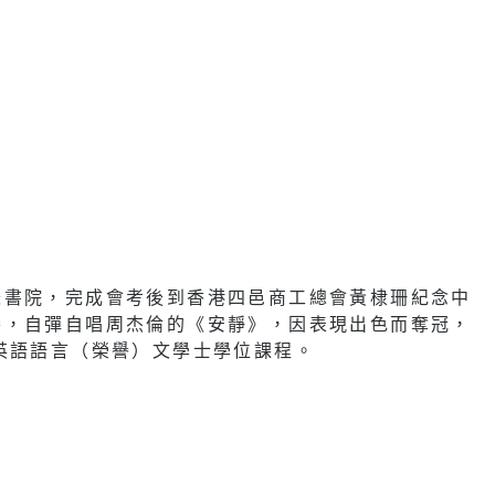
瑟書院，完成會考後到香港四邑商工總會黃棣珊紀念中
賽，自彈自唱周杰倫的《安靜》，因表現出色而奪冠，
英語語言（榮譽）文學士學位課程。