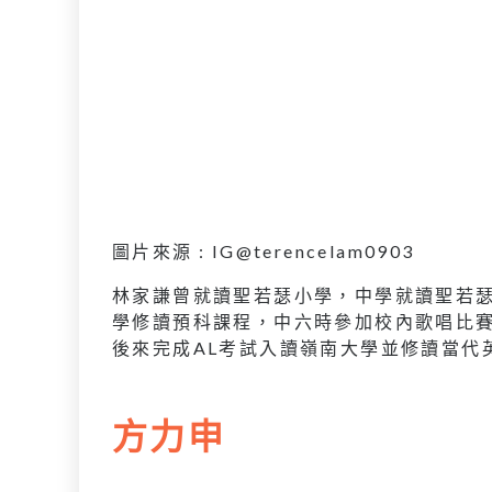
圖片來源 : IG@terencelam0903
林家謙曾就讀聖若瑟小學，中學就讀聖若
學修讀預科課程，中六時參加校內歌唱比
後來完成AL考試入讀嶺南大學並修讀當代
方力申