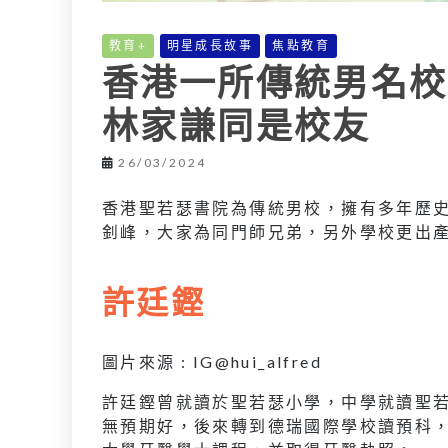
教育+
明星成長故事
焦點教育
香港一所傳統男名校
林家謙同是校友
26/03/2024
香港聖若瑟書院為傳統男校，擁有多年歷
釗峰，大家為同門師兄弟，另外學校更出
許廷鏗
圖片來源 : IG@hui_alfred
許廷鏗曾就讀於聖若瑟小學，中學就讀聖若
無預期好，後來轉到德瑞國際學校讀預科