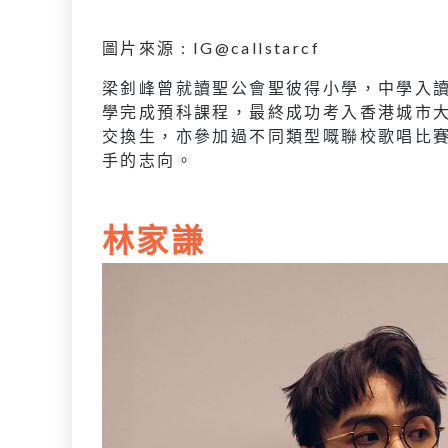
圖片來源 : IG@callstarcf
梁釗峰曾就讀聖公會聖彼得小學，中學入讀
學完成預科課程，最終成功考入香港城市
交換生，亦參加過不同類型嘅聯校歌唱比
手的志向。
林家謙