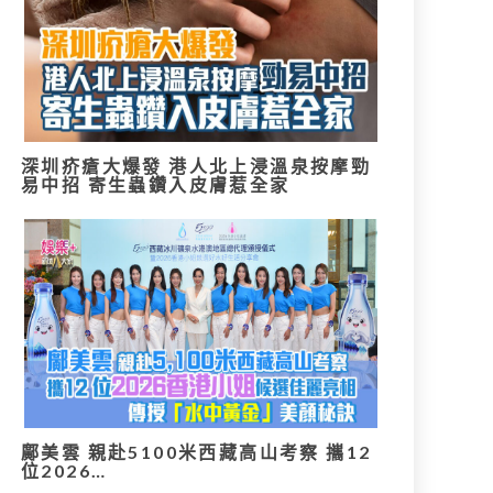
深圳疥瘡大爆發 港人北上浸溫泉按摩勁
易中招 寄生蟲鑽入皮膚惹全家
鄺美雲 親赴5100米西藏高山考察 攜12
位2026…