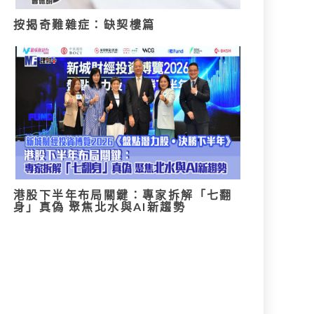
按揭奇難雜症：缺契樓篇
港股下半年布局關鍵：專家拆解「七翻
身」真偽 聚焦北水與AI新趨勢