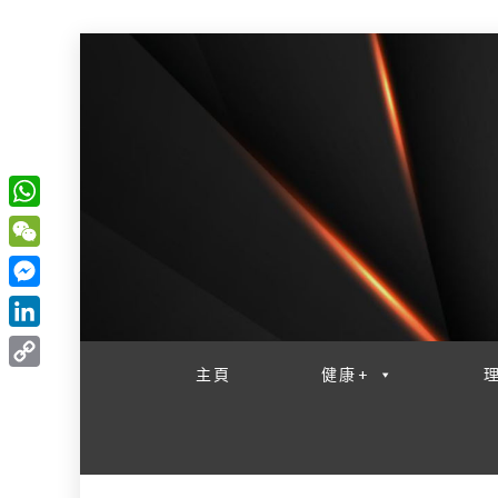
W
一網睇盡 八家大成
h
W
a
e
M
t
C
e
L
s
h
s
i
主頁
健康+
A
C
a
s
n
p
o
t
e
k
p
p
n
e
y
g
d