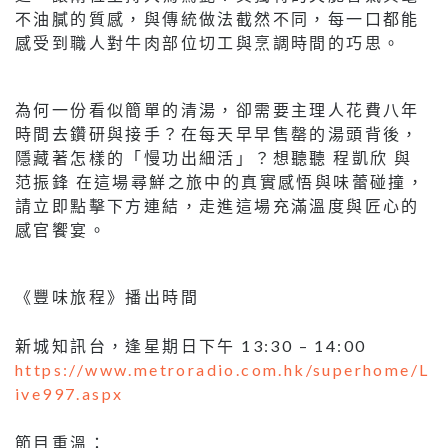
不油膩的質感，與傳統做法截然不同，每一口都能
感受到職人對牛肉部位切工與烹調時間的巧思。
為何一份看似簡單的清湯，卻需要主理人花費八年
時間去鑽研與接手？在每天早早售罄的湯頭背後，
隱藏著怎樣的「慢功出細活」？想聽聽 程凱欣 與
范振鋒 在這場尋鮮之旅中的真實感悟與味蕾碰撞，
請立即點擊下方連結，走進這場充滿溫度與匠心的
感官饗宴。
《豐味旅程》播出時間
新城知訊台，逢星期日下午 13:30 – 14:00
https://www.metroradio.com.hk/superhome/L
ive997.aspx
節目重溫：