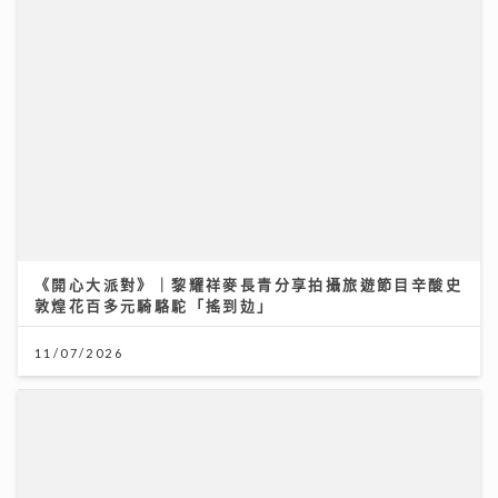
《開心大派對》｜黎耀祥麥長青分享拍攝旅遊節目辛酸史
敦煌花百多元騎駱駝「搖到攰」
11/07/2026