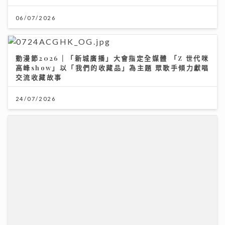
06/07/2026
動漫節2026｜「新城廣播」大會指定全媒體 「Z 世代咪
高峰show」以「我們的收藏品」為主題 眾歌手傾力獻唱
交流收藏故事
24/07/2026
Jason20週年演唱會｜陳柏宇尾場遇牛一 愛女送生日
卡順勢求養狗 粉絲台下排字滿心思 唱到眼濕濕
22/07/2026