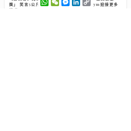
W
W
M
L
C
獎」 笑言5公斤獎座「份量十足」：要操Gym迎接更多
h
e
e
i
o
a
C
s
n
p
獎項
t
h
s
k
y
s
a
e
e
L
25/07/2026
A
t
n
d
i
p
g
I
n
p
e
n
k
r
世界盃決賽｜球迷逼爆黃埔美食坊直擊西班牙奪冠 300
吋巨型大屏幕睇入球勁震撼
20/07/2026