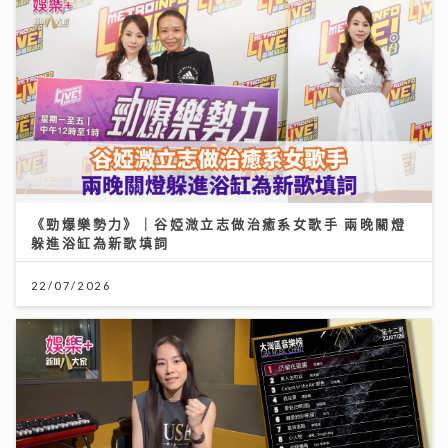
《勁爆樂勢力》｜谷婭溦立志做治癒系女歌手 兩晚關燈
躲進浴缸為新歌填詞
22/07/2026