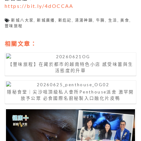
https://bit.ly/4dOCCAA
新城八大家
,
新城廣播
,
新彪記
,
清湯神韻
,
牛腩
,
生活
,
美食
,
豐味旅程
相關文章：
【豐味旅程】在藏於都市的越南特色小店 感受味蕾與生
活態度的升華
隱秘食堂｜尖沙咀頂級私人會所Penthouse派舍 激罕開
放予公眾 必食國際名廚秘製入口融化片皮鴨