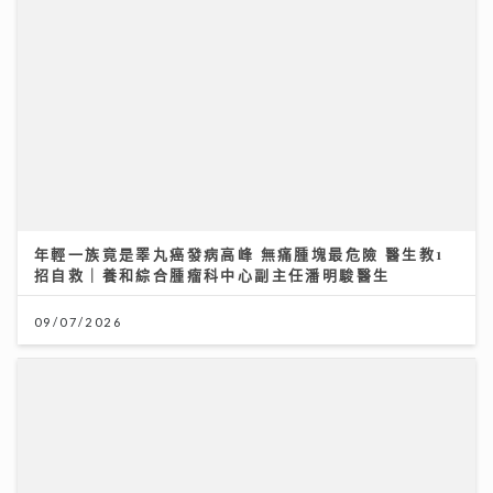
年輕一族竟是睪丸癌發病高峰 無痛腫塊最危險 醫生教1
招自救｜養和綜合腫瘤科中心副主任潘明駿醫生
09/07/2026