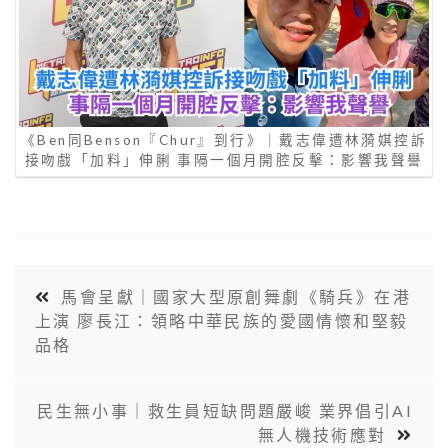
《Ben同Benson『Chur』到行》｜戴志偉遭林漪娸控訴
接吻戲「加料」伸脷 事隔一個月開腔反擊：影響我聲譽
馬會呈獻｜國家大型原創舞劇《騎兵》在港
上演 廖長江：領略中華民族的愛國情懷和堅毅
品格
民生無小事｜救生員短缺問題嚴峻 業界倡引AI
無人機技術應對