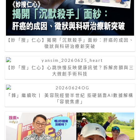
【妙「搜」仁心】揭開「沉默殺手」面紗：肝癌的成因、
徵狀與科研治療新突破
【妙「搜」仁心】心跳快慢反映健康訊號？拆解房顫與三
大微創手術科技
「鋒」繼續吹 | 美容院經營半世紀 拒硬銷靠AI數據解構
「容貌焦慮」