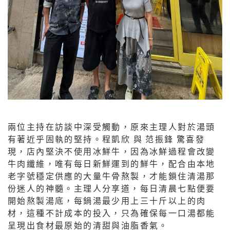
兩位主持在訪談中深受觸動，原來主理人對於湯頭
有著近乎固執的堅持。程凱欣 與 范振鋒 驚喜發
現，店內堅決不使用冰鮮牛，因為冰鮮過程會改變
牛肉纖維，唯有每日新鮮運到的鮮牛，配合由本地
老字號穩定供應的大量牛骨熬製，才能鎖住清湯那
份迷人的神髓。主理人分享道，每日清晨七點便要
開始熬製湯底，每鍋湯最少用上三十斤以上的肉
材，這種不計成本的投入，只為確保每一口湯都能
呈現出食材最原始的清甜與油脂香氣。