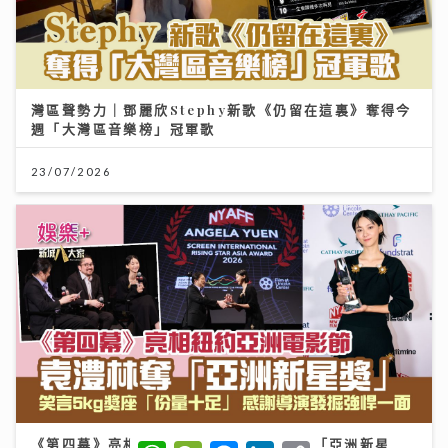
灣區聲勢力｜鄧麗欣Stephy新歌《仍留在這裏》奪得今
週「大灣區音樂榜」冠軍歌
23/07/2026
《第四幕》亮相紐約亞洲電影節 袁澧林奪「亞洲新星