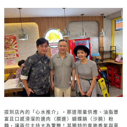
提到店內的「心水推介」，那道限量供應、油脂豐
富且口感滑溜的邊肉（膜邊）蝴蝶腩（沙腩）粉
麵，讓兩位主持大為驚艷！其獨特的爽脆香氣與毫