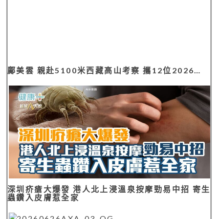
鄺美雲 親赴5100米西藏高山考察 攜12位2026…
深圳疥瘡大爆發 港人北上浸溫泉按摩勁易中招 寄生
蟲鑽入皮膚惹全家