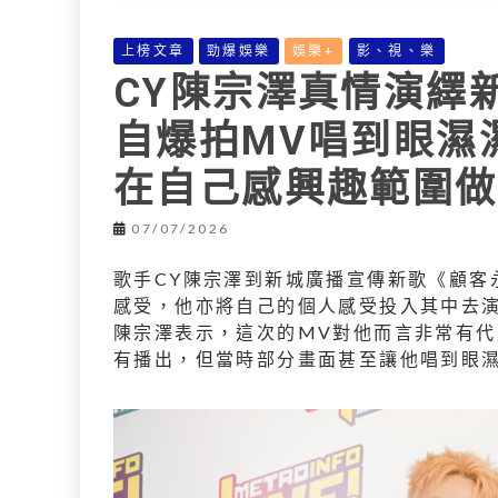
上榜文章
勁爆娛樂
娛樂+
影、視、樂
CY陳宗澤真情演繹
自爆拍MV唱到眼濕濕
在自己感興趣範圍做
07/07/2026
歌手CY陳宗澤到新城廣播宣傳新歌《顧客
感受，他亦將自己的個人感受投入其中去
陳宗澤表示，這次的MV對他而言非常有
有播出，但當時部分畫面甚至讓他唱到眼