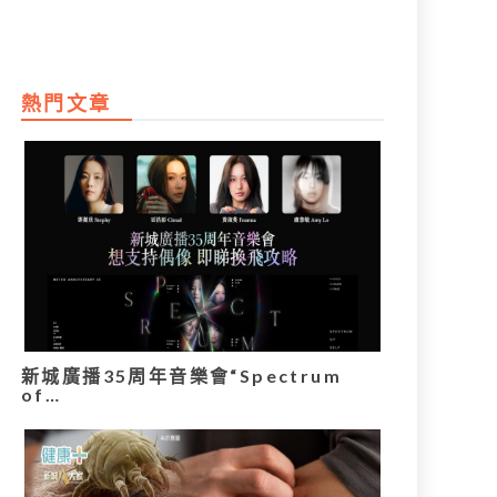
熱門文章
新城廣播35周年音樂會“Spectrum
of…