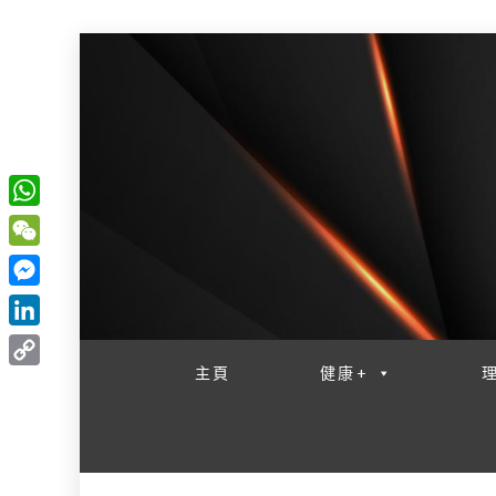
W
一網睇盡 八家大成
h
W
a
e
M
t
C
e
L
s
h
s
i
主頁
健康+
A
C
a
s
n
p
o
t
e
k
p
p
n
e
y
g
d