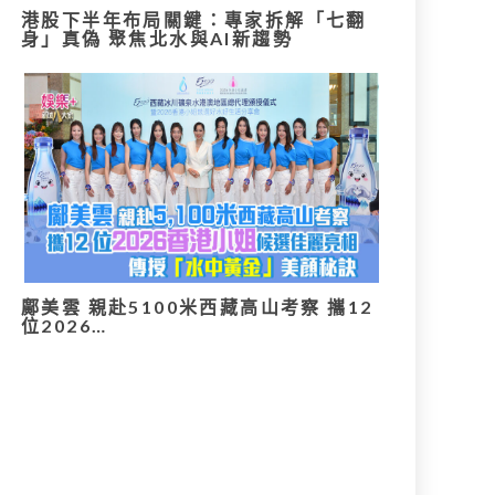
港股下半年布局關鍵：專家拆解「七翻
身」真偽 聚焦北水與AI新趨勢
鄺美雲 親赴5100米西藏高山考察 攜12
位2026…