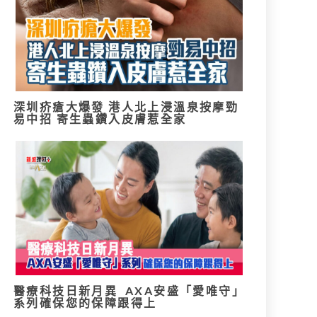
深圳疥瘡大爆發 港人北上浸溫泉按摩勁
易中招 寄生蟲鑽入皮膚惹全家
醫療科技日新月異 AXA安盛「愛唯守」
系列確保您的保障跟得上