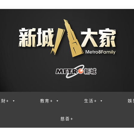
理財+
教育+
生活+
娛
慈善+