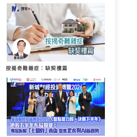
按揭奇難雜症：缺契樓篇