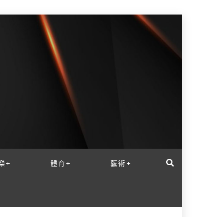
樂+
體育+
藝術+