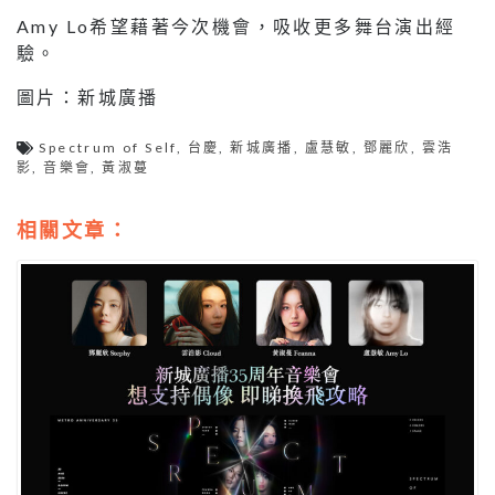
Amy Lo希望藉著今次機會，吸收更多舞台演出經
驗。
圖片：新城廣播
Spectrum of Self
,
台慶
,
新城廣播
,
盧慧敏
,
鄧麗欣
,
雲浩
影
,
音樂會
,
黃淑蔓
相關文章：