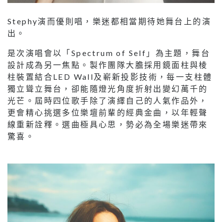
Stephy演而優則唱，樂迷都相當期待她舞台上的演
出。
是次演唱會以「Spectrum of Self」為主題，舞台
設計成為另一焦點。製作團隊大膽採用鏡面柱與棱
柱裝置結合LED Wall及嶄新投影技術，每一支柱體
獨立聳立舞台，卻能隨燈光角度折射出變幻萬千的
光芒。屆時四位歌手除了演繹自己的人氣作品外，
更會精心挑選多位樂壇前輩的經典金曲，以年輕聲
線重新詮釋。選曲極具心思，勢必為全場樂迷帶來
驚喜。