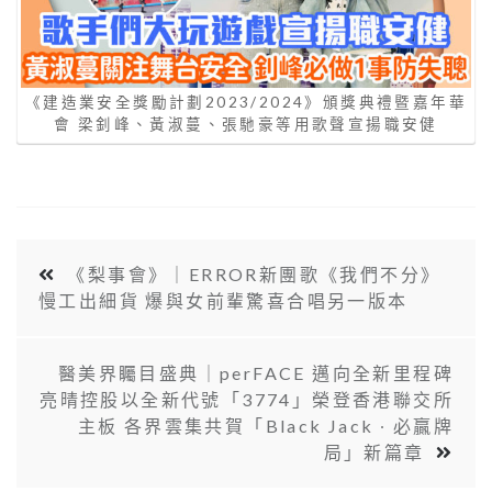
《建造業安全獎勵計劃2023/2024》頒獎典禮暨嘉年華
會 梁釗峰、黃淑蔓、張馳豪等用歌聲宣揚職安健
《梨事會》｜ERROR新團歌《我們不分》
慢工出細貨 爆與女前輩驚喜合唱另一版本
醫美界矚目盛典｜perFACE 邁向全新里程碑
亮晴控股以全新代號「3774」榮登香港聯交所
主板 各界雲集共賀「Black Jack ∙ 必贏牌
局」新篇章