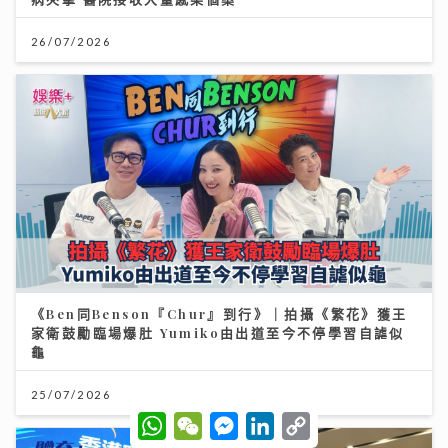
26/07/2026
《Ben同Benson『Chur』到行》｜拍攝《繁花》獲王
家衛鼓勵臨場爆肚 Yumiko由出道至今不停學習自謔似
龜
25/07/2026
W
W
M
L
C
h
e
e
i
o