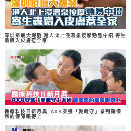
深圳疥瘡大爆發 港人北上浸溫泉按摩勁易中招 寄生
蟲鑽入皮膚惹全家
醫療科技日新月異 AXA安盛「愛唯守」系列確保
您的保障跟得上