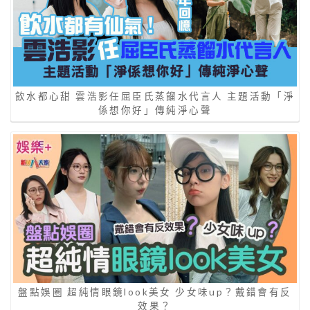
飲水都心甜 雲浩影任屈臣氏蒸餾水代言人 主題活動「淨
係想你好」傳純淨心聲
盤點娛圈 超純情眼鏡look美女 少女味up？戴錯會有反
效果？