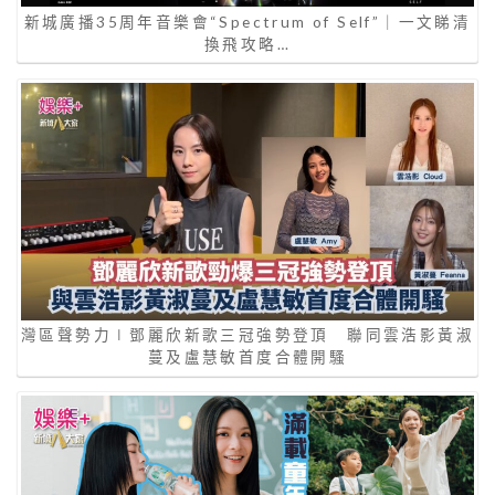
新城廣播35周年音樂會“Spectrum of Self”｜一文睇清
換飛攻略…
灣區聲勢力∣鄧麗欣新歌三冠強勢登頂 聯同雲浩影黃淑
蔓及盧慧敏首度合體開騷