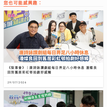
您也可能感興趣：
《梨事會》｜唐詩詠讚劇組每日畀足八小時休息 潘燦良
回到舊居彩虹邨拍劇好感觸
29/07/2026