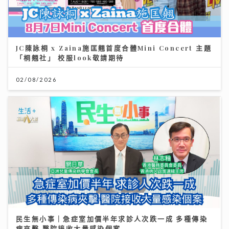
JC陳詠桐 x Zaina施匡翹首度合體Mini Concert 主題
「桐翹社」 校服look敬請期待
02/08/2026
民生無小事｜急症室加價半年求診人次跌一成 多種傳染
病夾擊 醫院接收大量感染個案