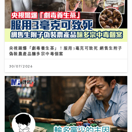
央視踢爆「劇毒養生茶」！服用3毫克可致死 網售生附子
偽裝農產品釀多宗中毒個案
30/07/2026