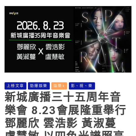
上榜文章
勁爆娛樂
娛樂+
影、視、樂
新城廣播三十五周年音
樂會 8.23會展隆重舉行
鄧麗欣 雲浩影 黃淑蔓