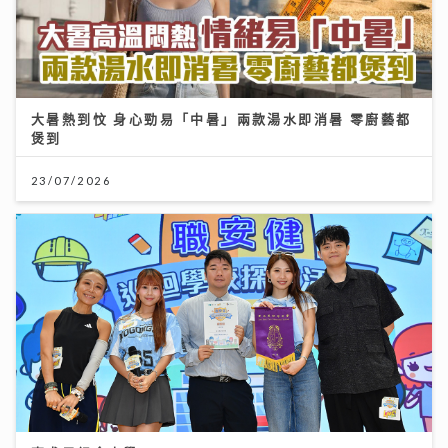
大暑熱到忟 身心勁易「中暑」兩款湯水即消暑 零廚藝都
煲到
23/07/2026