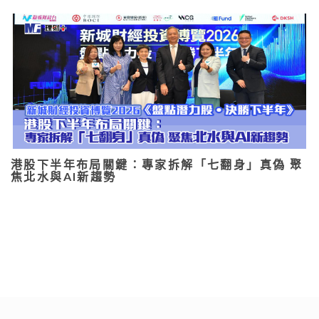
港股下半年布局關鍵：專家拆解「七翻身」真偽 聚
焦北水與AI新趨勢