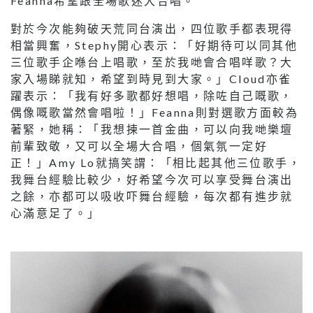
Feanna希望跟全場歌迷大合唱。
對於今次能夠破天荒同台演出，四位歌手都表現得
相當興奮，Stephy開心表示：「好期待可以同其他
三位歌手企喺台上唱歌，至於我哋會合唱咩歌？大
家入場睇就知，希望到時見到大家。」Cloud亦雀
躍表示：「我有好多歌都好想唱，除咗自己嘅歌，
偶像嘅歌當然會唱啦！」Feanna則對選歌方面較為
著緊，她稱：「我想揀一首金曲，可以向我哋樂壇
前輩致敬，又可以全場大合唱，個氣氛一定好
正！」Amy Lo就搞笑謂：「相比起其他三位歌手，
我舞台經驗比較少，好希望今次可以享受舞台演出
之餘，亦都可以吸收吓舞台經驗，每次都有進步就
心滿意足了。」