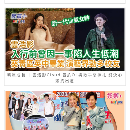
明星成長 ｜雲浩影Cloud 曾於OL與歌手間掙扎 終決心
簽約出道