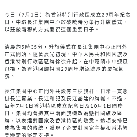
今日（7月1日）為香港特別行政區成立29周年紀念
日，中環長江集團中心於破曉時分舉行升旗儀式，
以莊嚴肅穆的方式慶祝這個重要日子。
清晨約5時35分，升旗儀式在長江集團中心正門外
正式開始。隨著晨光初現，中華人民共和國國旗及
香港特別行政區區旗徐徐升起，在中環鬧市中迎風
飛揚，為香港回歸祖國29周年增添濃厚的慶祝氣
氛。
長江集團中心正門外共設有三枝旗杆，日常一貫懸
掛長江實業、長江和記及長江基建的旗幟。不過，
每年7月1日香港特區成立紀念日及10月1日國慶
日，集團均會把其中兩面旗幟改為懸掛國旗及區
旗，以表達對國家及香港特區的敬意。這項安排已
成為集團的傳統，體現了企業對國家主權和香港繁
榮穩定的堅定支持。