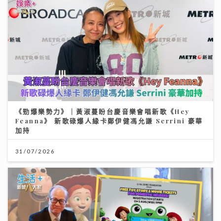
《勁爆樂勢力》｜黃淑蔓盼台慶音樂會唱新歌《Hey
Feanna》 新歌碌爆人緣卡鄭伊健馮允謙 Serrini 豪華
加持
31/07/2026