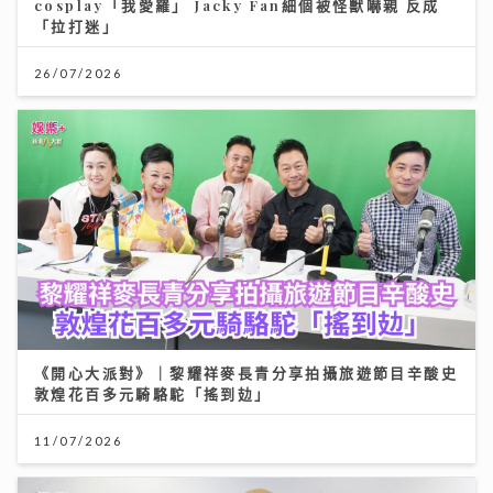
cosplay「我愛羅」 Jacky Fan細個被怪獸嚇親 反成
「拉打迷」
26/07/2026
《開心大派對》｜黎耀祥麥長青分享拍攝旅遊節目辛酸史
敦煌花百多元騎駱駝「搖到攰」
11/07/2026