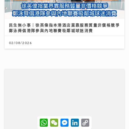
民生無小事｜徐英偉指本港酒店業靠服務質量非價格競爭
鄭泳舜倡港隊參與內地聯賽吸鄰城球迷消費
02/08/2026
W
W
M
L
C
h
e
e
i
o