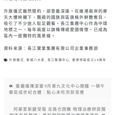
升旗儀式雖然簡約，卻意義深遠。在維港兩岸的摩
天大樓映襯下，飄揚的國旗與區旗格外鮮艷奪目，
吸引了不少途人駐足觀看。長江集團中心作為中環
地標之一，每年兩度以旗幟傳遞愛國情懷，已成為
區內一道獨特的風景線。
資料來源：長江實業集團有限公司企業事務部
升旗儀式
,
新城八大家
,
長江集團中心
,
香港特區成立29周年
葉麗儀陳潔靈9月東九文化中心開騷 一頓午
餐促成世紀合體：點心未吃完就答應
阿基里斯腱受傷 走路也困難 物理治療師提醒