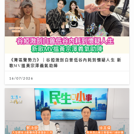
《灣區聲勢力》｜谷婭溦剖白曾低谷內耗到懷疑人生 新
歌MV搵黃宗澤義氣助陣
16/07/2026