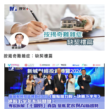
按揭奇難雜症：缺契樓篇