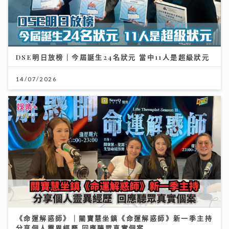
DSE明日放榜｜今屆誕生24名狀元 當中11人是超級狀元
14/07/2026
《命運解惑師》｜關寶慧坐鎮《命運解惑師》新一季主持
分享個人靈異經歷 回應聽眾真實個案