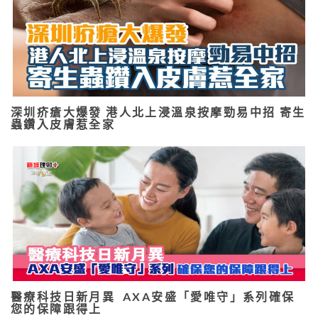
深圳疥瘡大爆發 港人北上浸溫泉按摩勁易中招 寄生
蟲鑽入皮膚惹全家
醫療科技日新月異 AXA安盛「愛唯守」系列確保
您的保障跟得上