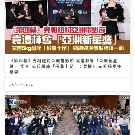
《第四幕》亮相紐約亞洲電影節 袁澧林奪「亞洲新星
獎」 笑言5公斤獎座「份量十足」：要操Gym迎接更多
獎項
25/07/2026