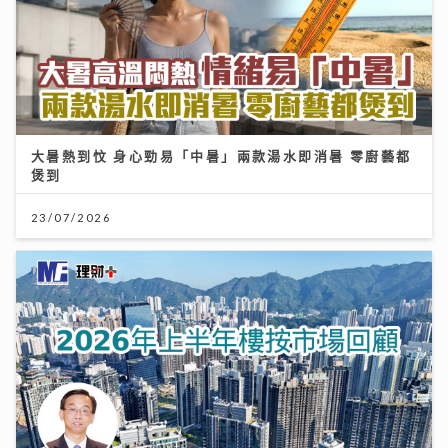
大暑熱到忟 身心勁易「中暑」兩款湯水即消暑 零廚藝都
煲到
23/07/2026