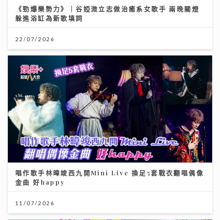
《勁爆樂勢力》｜谷婭溦立志做治癒系女歌手 兩晚關燈
躲進浴缸為新歌填詞
22/07/2026
唱作歌手林暐竣西九開Mini Live 換足5套戰衣翻唱偶像
金曲 好happy
11/07/2026