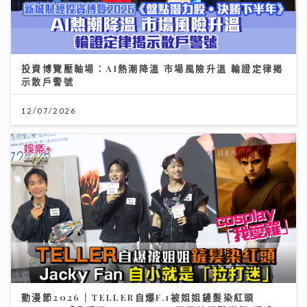
投資博覽壓軸場：AI熱潮降溫 市場風險升溫 輪證定律揭
示散戶警號
12/07/2026
動漫節2026｜TELLER自爆F.1被姐姐鏟髮染紅頭