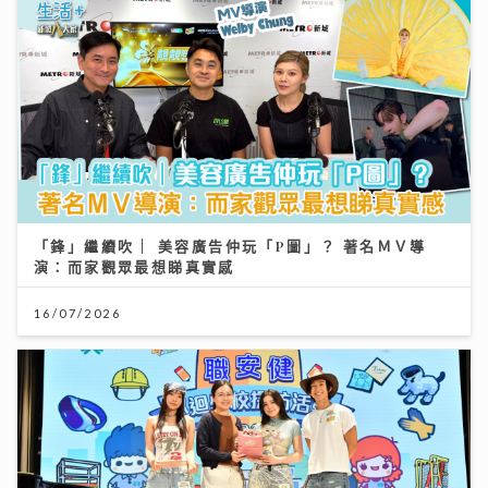
「鋒」繼續吹 | 美容廣告仲玩「P圖」？ 著名ＭＶ導
演：而家觀眾最想睇真實感
16/07/2026