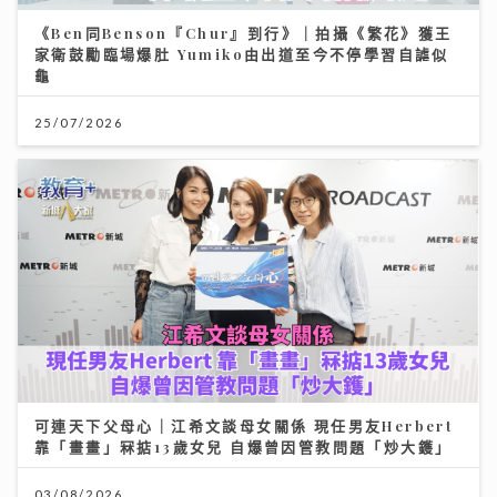
《Ben同Benson『Chur』到行》｜拍攝《繁花》獲王
家衛鼓勵臨場爆肚 Yumiko由出道至今不停學習自謔似
龜
25/07/2026
可連天下父母心｜江希文談母女關係 現任男友Herbert
靠「畫畫」冧掂13歲女兒 自爆曾因管教問題「炒大鑊」
03/08/2026