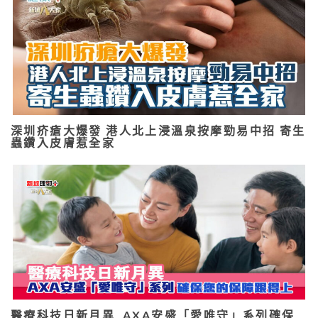
深圳疥瘡大爆發 港人北上浸溫泉按摩勁易中招 寄生
蟲鑽入皮膚惹全家
醫療科技日新月異 AXA安盛「愛唯守」系列確保