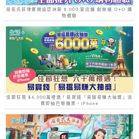
屈臣氏菲律賓開設亞洲第 8,000 家店舖 創無縫 O+O 購
物體驗
佳節狂賞 $6,000萬禮遇！易賞錢「易搵易賺大抽獎」消
費即抽巴黎機票、iPhone