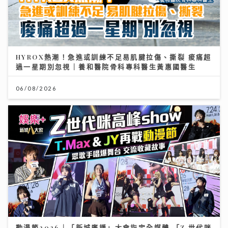
HYROX熱潮！急進或訓練不足易肌腱拉傷、撕裂 痠痛超
過一星期別忽視｜養和醫院骨科專科醫生黃惠國醫生
06/08/2026
動漫節2026｜「新城廣播」大會指定全媒體 「Z 世代咪