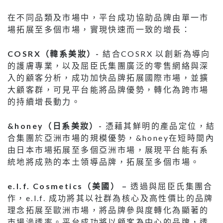
在不同品類及市場中，平台成功協助品牌由單一市
場拓展至多個市場，實現快速而一致的增長：
COSRX（韓系美妝）-
結合COSRX 以創新為導向
的護膚專業，以及屈臣氏集團廣泛的零售網絡與深
入的顧客分析，成功加快品牌拓展國際市場，並擴
大顧客群，可見平台能將品牌優勢，轉化為跨市場
的持續增長動力。
&honey（日系美妝）-
憑藉其鮮明的產品定位，結
合集團於亞洲市場的規模優勢，&honey在短時間內
由日本市場拓展至多個亞洲市場，展現平台能有系
統地將成熟的本土領導品牌，拓展至多個市場。
e.l.f. Cosmetics（美國） –
透過與屈臣氏集團合
作，e.l.f. 成功將其以社群為核心及高性價比的品牌
理念拓展至歐洲市場，將品牌參與度轉化為顯著的
市場滲透率。平台成功將以顧客為中心的品牌，透