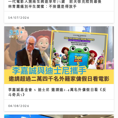
一代電影人施南生病逝享年75歲 前夫徐克陪到最後
林青霞痛別半生閨蜜：不捨還是得放手
14/07/2026
李嘉誠基金會 x 迪士尼 邀請逾2.4萬名外傭假日看《反
斗奇兵5》
04/08/2026