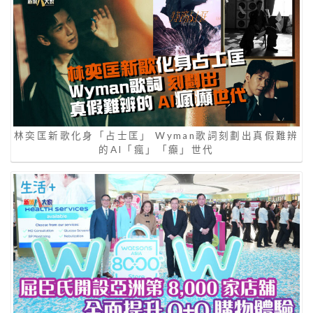
林奕匡新歌化身「占士匡」 Wyman歌詞刻劃出真假難辨
的AI「瘋」「癲」世代