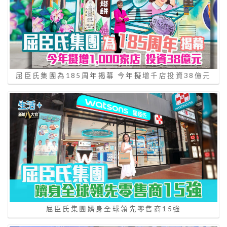
屈臣氏集團為185周年揭幕 今年擬增千店投資38億元
屈臣氏集團躋身全球領先零售商15強