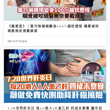
《寵愛您》｜葉巧琳親揭變身100%貓奴歷程 瞓覺被咬
頭髮無奈要戴頭套
08/07/2026
7.28世界肝炎日 每20港人1人患乙肝 四成未察覺 籲市民