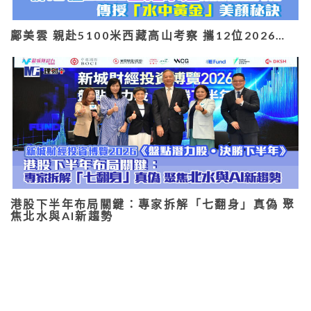
鄺美雲 親赴5100米西藏高山考察 攜12位2026…
港股下半年布局關鍵：專家拆解「七翻身」真偽 聚
焦北水與AI新趨勢