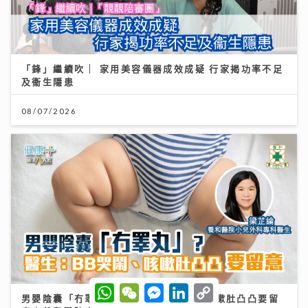
「鋒」繼續吹 | 家用美容儀器成效成疑 行家揭功率不足
及衞生隱患
08/07/2026
W
W
M
L
C
男嬰陰囊「冇睪丸」？醫生：BB哭鬧、咳嗽肚凸凸要留
h
e
e
i
o